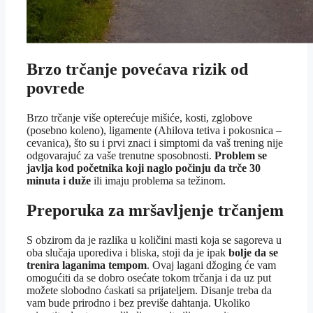
Brzo trčanje povećava rizik od
povrede
Brzo trčanje više opterećuje mišiće, kosti, zglobove
(posebno koleno), ligamente (Ahilova tetiva i pokosnica –
cevanica), što su i prvi znaci i simptomi da vaš trening nije
odgovarajuć za vaše trenutne sposobnosti.
Problem se
javlja kod početnika koji naglo počinju da trče 30
minuta i duže
ili imaju problema sa težinom.
Preporuka za mršavljenje trčanjem
S obzirom da je razlika u količini masti koja se sagoreva u
oba slučaja uporediva i bliska, stoji da je ipak
bolje da se
trenira laganima tempom
. Ovaj lagani džoging će vam
omogućiti da se dobro osećate tokom trčanja i da uz put
možete slobodno ćaskati sa prijateljem. Disanje treba da
vam bude prirodno i bez previše dahtanja. Ukoliko