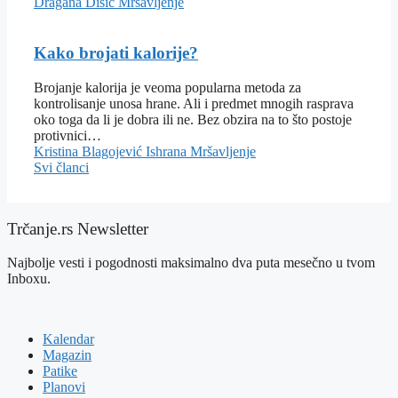
Dragana Dišić
Mršavljenje
Kako brojati kalorije?
Brojanje kalorija je veoma popularna metoda za
kontrolisanje unosa hrane. Ali i predmet mnogih rasprava
oko toga da li je dobra ili ne. Bez obzira na to što postoje
protivnici…
Kristina Blagojević
Ishrana
Mršavljenje
Svi članci
Trčanje.rs Newsletter
Najbolje vesti i pogodnosti maksimalno dva puta mesečno u tvom
Inboxu.
Kalendar
Magazin
Patike
Planovi