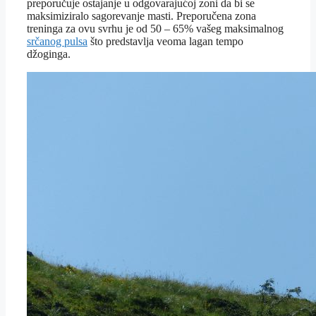
preporučuje ostajanje u odgovarajućoj zoni da bi se
maksimiziralo sagorevanje masti. Preporučena zona
treninga za ovu svrhu je od 50 – 65% vašeg maksimalnog
srčanog pulsa
što predstavlja veoma lagan tempo
džoginga.