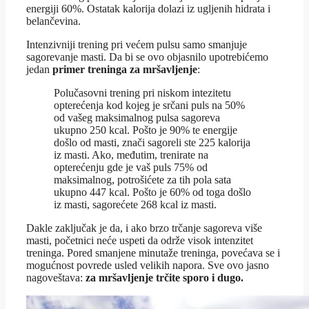
energiji 60%. Ostatak kalorija dolazi iz ugljenih hidrata i
belančevina.
Intenzivniji trening pri većem pulsu samo smanjuje
sagorevanje masti. Da bi se ovo objasnilo upotrebićemo
jedan
primer treninga za mršavljenje
:
Polučasovni trening pri niskom intezitetu
opterećenja kod kojeg je srčani puls na 50%
od vašeg maksimalnog pulsa sagoreva
ukupno 250 kcal. Pošto je 90% te energije
došlo od masti, znači sagoreli ste 225 kalorija
iz masti. Ako, međutim, trenirate na
opterećenju gde je vaš puls 75% od
maksimalnog, potrošićete za tih pola sata
ukupno 447 kcal. Pošto je 60% od toga došlo
iz masti, sagorećete 268 kcal iz masti.
Dakle zaključak je da, i ako brzo trčanje sagoreva više
masti, početnici neće uspeti da održe visok intenzitet
treninga. Pored smanjene minutaže treninga, povećava se i
mogućnost povrede usled velikih napora. Sve ovo jasno
nagoveštava:
za mršavljenje trčite sporo i dugo.