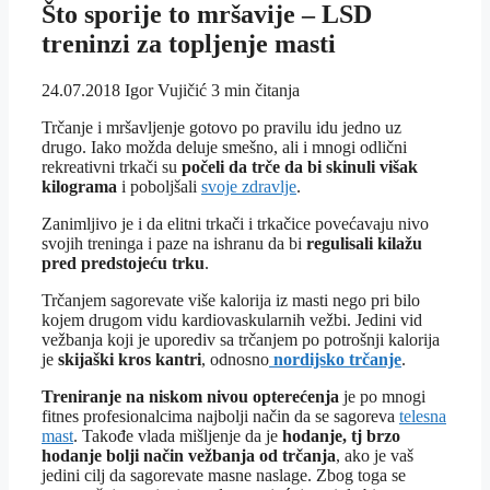
Što sporije to mršavije – LSD
treninzi za topljenje masti
24.07.2018
Igor Vujičić
3 min čitanja
Trčanje i mršavljenje gotovo po pravilu idu jedno uz
drugo. Iako možda deluje smešno, ali i mnogi odlični
rekreativni trkači su
počeli da trče da bi skinuli višak
kilograma
i poboljšali
svoje zdravlje
.
Zanimljivo je i da elitni trkači i trkačice povećavaju nivo
svojih treninga i paze na ishranu da bi
regulisali kilažu
pred predstojeću trku
.
Trčanjem sagorevate više kalorija iz masti nego pri bilo
kojem drugom vidu kardiovaskularnih vežbi. Jedini vid
vežbanja koji je uporediv sa trčanjem po potrošnji kalorija
je
skijaški kros kantri
, odnosno
nordijsko trčanje
.
Treniranje na niskom nivou opterećenja
je po mnogi
fitnes profesionalcima najbolji način da se sagoreva
telesna
mast
. Takođe vlada mišljenje da je
hodanje, tj brzo
hodanje bolji način vežbanja od trčanja
, ako je vaš
jedini cilj da sagorevate masne naslage. Zbog toga se