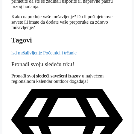
primetite da ste se zadihali usporite ili napravite pauzu
brzog hodanja.
Kako napreduje vaše mršavljenje? Da li poštujete ove
savete ili imate da dodate vaše preporuke za zdravo
mršavljenje?
Tagovi
lsd
mršaljvljenje
Početnici i trčanje
Pronađi svoju sledeću trku!
Pron
ađi svoj
sledeći savršeni izazov
u najvećem
regionalnom kalendar outdoor događaja!