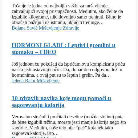
Trčanje je jedna od najboljih vežbi za mršavljenje
zahvaljujući svojoj pristupačnosti. Međutim, ako želite da
izgubite kilograme, nije dovoljno samo trenirati. Bitno je
obraćati pažnju i na ishranu, ukjučiti treninge…
Bojana Savić
Mršavljenje
Zdravlje
HORMONI GLADI : Leptiri i gremlini u
stomaku – I DEO
Još jednom ću pokušati da ispričam ovu kompleksnu priču
na što jednostavniji način. Da, dobar deo odgovora leži u
hormonima, a ovaj put su to leptin i grelin. Pa da…
Jelena Batar
Mršavljenje
10 zdravih navika koje mogu pomoći u
sagorevanju kalorija
Verovatno ste čuli i pročitali desetine (možda stotine) puta
da biste izgubili težinu, morate jesti manje kalorija nego što
sagorite. Međutim, naše telo nije “peć” koja tek tako
sagoreva kalorije, isto…