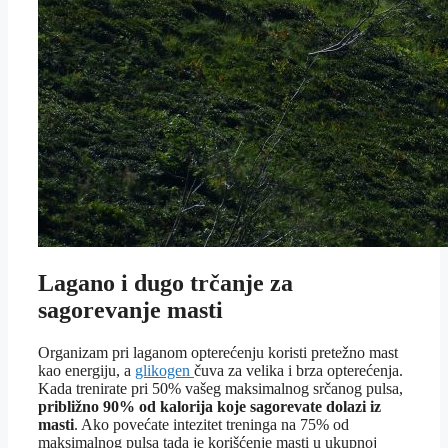
Lagano i dugo trčanje za
sagorevanje masti
Organizam pri laganom opterećenju koristi pretežno mast
kao energiju, a
glikogen
čuva za velika i brza opterećenja.
Kada trenirate pri 50% vašeg maksimalnog srčanog pulsa,
približno 90% od kalorija koje sagorevate dolazi iz
masti
. Ako povećate intezitet treninga na 75% od
maksimalnog pulsa tada je korišćenje masti u ukupnoj