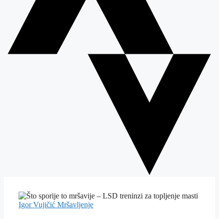
Igor Vujičić
Mršavljenje