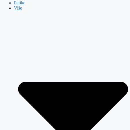
Patike
Više