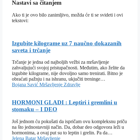
Nastavi sa čitanjem
Ako ti je ovo bilo zanimljivo, možda će ti se svideti i ovi
tekstovi:
Izgubite kilograme uz 7 naučno dokazanih
saveta i trčanje
Trčanje je jedna od najboljih vežbi za mršavljenje
zahvaljujući svojoj pristupačnosti. Međutim, ako želite da
izgubite kilograme, nije dovoljno samo trenirati. Bitno je
obraćati pažnju i na ishranu, ukjučiti treninge…
Bojana Savić
Mršavljenje
Zdravlje
HORMONI GLADI : Leptiri i gremlini u
stomaku – I DEO
Još jednom ću pokušati da ispričam ovu kompleksnu priču
na što jednostavniji način. Da, dobar deo odgovora leži u
hormonima, a ovaj put su to leptin i grelin. Pa da…
Jelena Batar
Mršavljenje