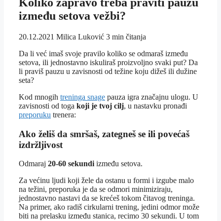
Koliko zapravo treba praviti pauzu
između setova vežbi?
20.12.2021
Milica Luković
3 min čitanja
Da li već imaš svoje pravilo koliko se odmaraš između
setova, ili jednostavno iskuliraš proizvoljno svaki put? Da
li praviš pauzu u zavisnosti od težine koju dižeš ili dužine
seta?
Kod mnogih
treninga snage
pauza igra značajnu ulogu. U
zavisnosti od toga
koji je tvoj cilj
, u nastavku pronađi
preporuku
trenera:
Ako želiš da smršaš, zategneš se ili povećaš
izdržljivost
Odmaraj
20-60 sekundi
između setova.
Za većinu ljudi koji žele da ostanu u formi i izgube malo
na težini, preporuka je da se odmori minimiziraju,
jednostavno nastavi da se krećeš tokom čitavog treninga.
Na primer, ako radiš cirkularni trening, jedini odmor može
biti na prelasku između stanica, recimo 30 sekundi. U tom