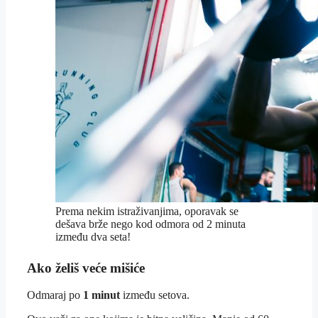
Prema nekim istraživanjima, oporavak se
dešava brže nego kod odmora od 2 minuta
između dva seta!
Ako želiš veće mišiće
Odmaraj po
1 minut
između setova.