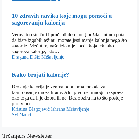
10 zdravih navika koje mogu pomoći u
sagorevanju kalorija
Verovatno ste čuli i pročitali desetine (možda stotine) puta
da biste izgubili težinu, morate jesti manje kalorija nego što
sagorite. Međutim, naše telo nije “peć” koja tek tako
sagoreva kalorije, isto…
Dragana Dišić
Mršavljenje
Kako brojati kalorije?
Brojanje kalorija je veoma popularna metoda za
kontrolisanje unosa hrane. Ali i predmet mnogih rasprava
oko toga da li je dobra ili ne. Bez obzira na to što postoje
protivnici…
Kristina Blagojević
Ishrana
Mršavljenje
Svi članci
Trčanje.rs Newsletter