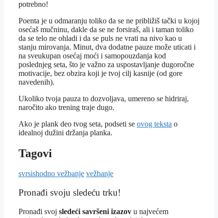
potrebno!
Poenta je u odmaranju toliko da se ne približiš tački u kojoj
osećaš mučninu, dakle da se ne forsiraš, ali i taman toliko
da se telo ne ohladi i da se puls ne vrati na nivo kao u
stanju mirovanja. Minut, dva dodatne pauze može uticati i
na sveukupan osećaj moći i samopouzdanja kod
poslednjeg seta, što je važno za uspostavljanje dugoročne
motivacije, bez obzira koji je tvoj cilj kasnije (od gore
navedenih).
Ukoliko tvoja pauza to dozvoljava, umereno se hidriraj,
naročito ako trening traje dugo.
Ako je plank deo tvog seta, podseti se
ovog teksta
o
idealnoj dužini držanja planka.
Tagovi
svrsishodno vežbanje
vežbanje
Pronađi svoju sledeću trku!
Pron
ađi svoj
sledeći savršeni izazov
u najvećem