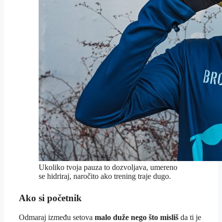
Ukoliko tvoja pauza to dozvoljava, umereno
se hidriraj, naročito ako trening traje dugo.
Ako si početnik
Odmaraj između setova
malo duže nego što misliš
da ti je