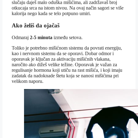
slučaju daješ malo oduška mišićima, ali zadržavaš broj
otkucaja srca na istom nivou. Na ovaj način sagori se više
kalorija nego kada se telo potpuno umiri.
Ako želiš da ojačaš
Odmaraj
2-5 minuta
između setova.
Toliko je potrebno mišićnom sistemu da povrati energiju,
kao i nervnom sistemu da se oporavi. Dobar odmor i
oporavak je ključan za aktivaciju mišićnih vlakana,
naročito ako dižeš velike težine. Oporavak je važan za
regulisanje hormona koji utiču na rast mišića, i koji imaju
zadatak da nadoknade štetu koja se nanosi mišićima pri
velikom naporu.