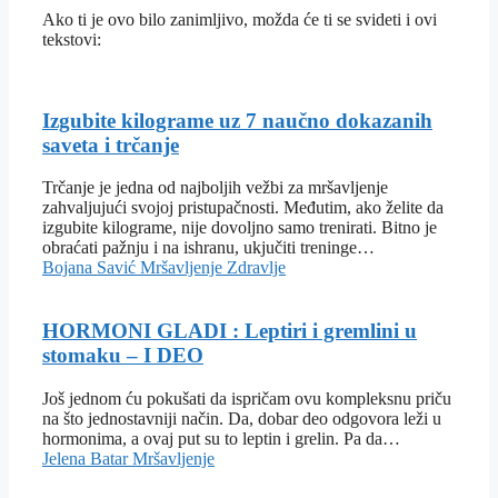
Ako ti je ovo bilo zanimljivo, možda će ti se svideti i ovi
tekstovi:
Izgubite kilograme uz 7 naučno dokazanih
saveta i trčanje
Trčanje je jedna od najboljih vežbi za mršavljenje
zahvaljujući svojoj pristupačnosti. Međutim, ako želite da
izgubite kilograme, nije dovoljno samo trenirati. Bitno je
obraćati pažnju i na ishranu, ukjučiti treninge…
Bojana Savić
Mršavljenje
Zdravlje
HORMONI GLADI : Leptiri i gremlini u
stomaku – I DEO
Još jednom ću pokušati da ispričam ovu kompleksnu priču
na što jednostavniji način. Da, dobar deo odgovora leži u
hormonima, a ovaj put su to leptin i grelin. Pa da…
Jelena Batar
Mršavljenje