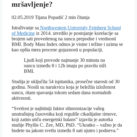
mršavljenje?
02.05.2019
Tijana Popadić
2 min čitanja
Istraživanje sa
Northwestern University Feinberg School
of Medicine
iz 2014. utvrdilo je postojanje korelacije sa
brojem sati provedenog na suncu prepodne i vrednosti
BMI. Body Mass Index odnos je visine i težine i uzima se
kao opšta mera procene gojaznosti u populaciji.
Ljudi koji provode najmanje 30 minuta na
suncu između 8 i 12h imaju po pravilu niži
BMI.
Studija je uključila 54 ispitanika, prosečne starosti od 30
godina. Nosili su narukvicu koja je beležila izloženost
suncu, ritam spavanja tokom sedam dana normalnih
aktivnosti.
“Svetlost je najbitniji faktor sihnronizacije vašeg
unutrašnjeg časovnika koji reguliše cikadijalne rimove,
koji zatim utiču energetski balans” izjavila je autorka
studije Phyllis C. Zee, MD, PhD. “Ukratko – važno je da
budete na jakom svetlu između 8 sati ujutro i podneva.”