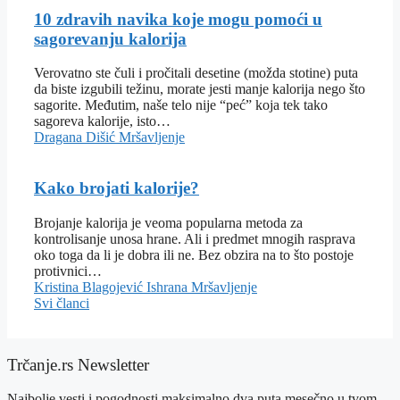
10 zdravih navika koje mogu pomoći u
sagorevanju kalorija
Verovatno ste čuli i pročitali desetine (možda stotine) puta
da biste izgubili težinu, morate jesti manje kalorija nego što
sagorite. Međutim, naše telo nije “peć” koja tek tako
sagoreva kalorije, isto…
Dragana Dišić
Mršavljenje
Kako brojati kalorije?
Brojanje kalorija je veoma popularna metoda za
kontrolisanje unosa hrane. Ali i predmet mnogih rasprava
oko toga da li je dobra ili ne. Bez obzira na to što postoje
protivnici…
Kristina Blagojević
Ishrana
Mršavljenje
Svi članci
Trčanje.rs Newsletter
Najbolje vesti i pogodnosti maksimalno dva puta mesečno u tvom