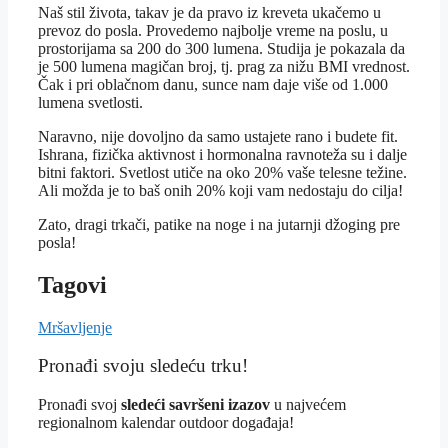
Naš stil života, takav je da pravo iz kreveta ukačemo u
prevoz do posla. Provedemo najbolje vreme na poslu, u
prostorijama sa 200 do 300 lumena. Studija je pokazala da
je 500 lumena magičan broj, tj. prag za nižu BMI vrednost.
Čak i pri oblačnom danu, sunce nam daje više od 1.000
lumena svetlosti.
Naravno, nije dovoljno da samo ustajete rano i budete fit.
Ishrana, fizička aktivnost i hormonalna ravnoteža su i dalje
bitni faktori. Svetlost utiče na oko 20% vaše telesne težine.
Ali možda je to baš onih 20% koji vam nedostaju do cilja!
Zato, dragi trkači, patike na noge i na jutarnji džoging pre
posla!
Tagovi
Mršavljenje
Pronađi svoju sledeću trku!
Pron
ađi svoj
sledeći savršeni izazov
u najvećem
regionalnom kalendar outdoor događaja!