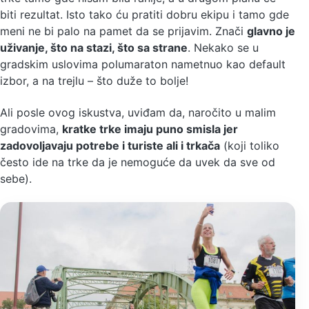
biti rezultat. Isto tako ću pratiti dobru ekipu i tamo gde
meni ne bi palo na pamet da se prijavim. Znači
glavno je
uživanje, što na stazi, što sa strane
. Nekako se u
gradskim uslovima polumaraton nametnuo kao default
izbor, a na trejlu – što duže to bolje!
Ali posle ovog iskustva, uviđam da, naročito u malim
gradovima,
kratke trke imaju puno smisla jer
zadovoljavaju potrebe i turiste ali i trkača
(koji toliko
često ide na trke da je nemoguće da uvek da sve od
sebe).