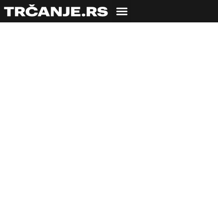
Štafeta je kul –
epizoda Zrenjaninski
polumaraton – Give
your best.Always.
editon
17.10.2019
Milica Luković
4 min čitanja