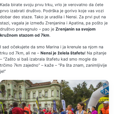
Kada birate svoju prvu trku, vrlo je verovatno da ćete
prvo izabrati društvo. Podrška je gorivo koje vas vozi
dobar deo staze. Tako je uradila i Nensi. Za prvi put na
stazi, vagala je između Zrenjanina i Apatina, pa pošto je
društvo prevagnulo – pao je
Zrenjanin sa svojom
kružnom stazom od 7km
.
I sad očekujete da smo Marina i ja krenule sa njom na
trku od 7km, ali ne –
Nensi je želela štafetu
! Na pitanje
– “Zašto si baš izabrala štafetu kad smo mogle da
trčimo 7km zajedno” – kaže – “Pa šta znam, zanimljivije
je!”