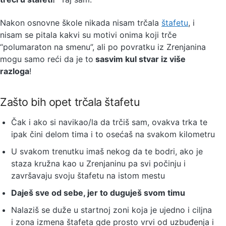
Nakon osnovne škole nikada nisam trčala
štafetu
, i
nisam se pitala kakvi su motivi onima koji trče
“polumaraton na smenu”, ali po povratku iz Zrenjanina
mogu samo reći da je to
sasvim kul stvar iz više
razloga
!
Zašto bih opet trčala štafetu
Čak i ako si navikao/la da trčiš sam, ovakva trka te
ipak čini delom tima i to osećaš na svakom kilometru
U svakom trenutku imaš nekog da te bodri, ako je
staza kružna kao u Zrenjaninu pa svi počinju i
završavaju svoju štafetu na istom mestu
Daješ sve od sebe, jer to duguješ svom timu
Nalaziš se duže u startnoj zoni koja je ujedno i ciljna
i zona izmena štafeta gde prosto vrvi od uzbuđenja i