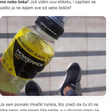
me neko čeka
? Još vidim ovu etiketu, i zapitam se
zašto ja ne dajem sve od sebe češće?
Ja sam pomalo trkački turista, što znači da ću ići na
trke tamo gde nisam bila ranije, a u drugom planu će