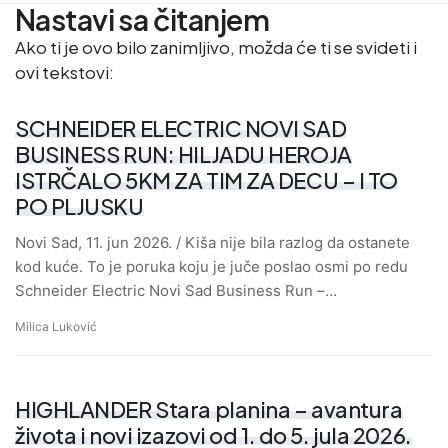
Nastavi sa čitanjem
Ako ti je ovo bilo zanimljivo, možda će ti se svideti i
ovi tekstovi:
SCHNEIDER ELECTRIC NOVI SAD
BUSINESS RUN: HILJADU HEROJA
ISTRČALO 5KM ZA TIM ZA DECU – I TO
PO PLJUSKU
Novi Sad, 11. jun 2026. / Kiša nije bila razlog da ostanete
kod kuće. To je poruka koju je juče poslao osmi po redu
Schneider Electric Novi Sad Business Run –…
Milica Luković
HIGHLANDER Stara planina – avantura
života i novi izazovi od 1. do 5. jula 2026.