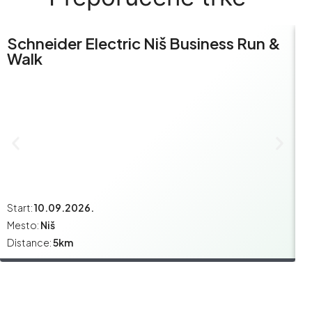
Schneider Electric Niš Business Run &
S
Walk
R
Start:
10.09.2026.
St
Mesto:
Niš
M
Distance:
5km
Di