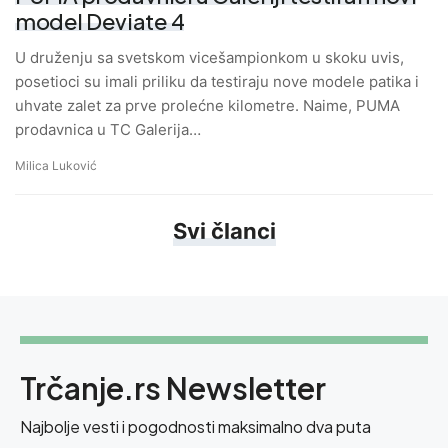
model Deviate 4
U druženju sa svetskom vicešampionkom u skoku uvis,
posetioci su imali priliku da testiraju nove modele patika i
uhvate zalet za prve prolećne kilometre. Naime, PUMA
prodavnica u TC Galerija…
Milica Luković
Svi članci
Trčanje.rs Newsletter
Najbolje vesti i pogodnosti maksimalno dva puta