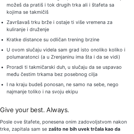
možeš da pratiš i tok drugih trka ali i štafeta sa
kojima se takmičiš
Završavaš trku brže i ostaje ti više vremena za
kuliranje i druženje
Kratke distance su odličan trening brzine
U ovom slučaju videla sam grad isto onoliko koliko i
polumaratonci (a u Zrenjaninu ima šta i da se vidi)
Proradi ti takmičarski duh, u slučaju da se uspavao
među čestim trkama bez posebnog cilja
I na kraju budeš ponosan, ne samo na sebe, nego
najmanje toliko i na svoju ekipu
Give your best. Always.
Posle ove štafete, ponesena onim zadovoljstvom nakon
trke, zapitala sam se
zašto ne bih uvek trčala kao da