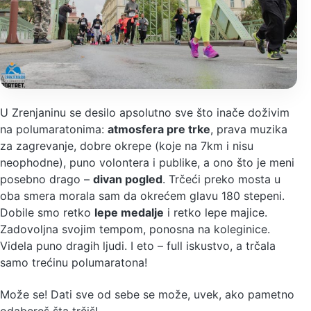
U Zrenjaninu se desilo apsolutno sve što inače doživim
na polumaratonima:
atmosfera pre trke
, prava muzika
za zagrevanje, dobre okrepe (koje na 7km i nisu
neophodne), puno volontera i publike, a ono što je meni
posebno drago –
divan pogled
. Trčeći preko mosta u
oba smera morala sam da okrećem glavu 180 stepeni.
Dobile smo retko
lepe medalje
i retko lepe majice.
Zadovoljna svojim tempom, ponosna na koleginice.
Videla puno dragih ljudi. I eto – full iskustvo, a trčala
samo trećinu polumaratona!
Može se! Dati sve od sebe se može, uvek, ako pametno
odabereš šta trčiš!