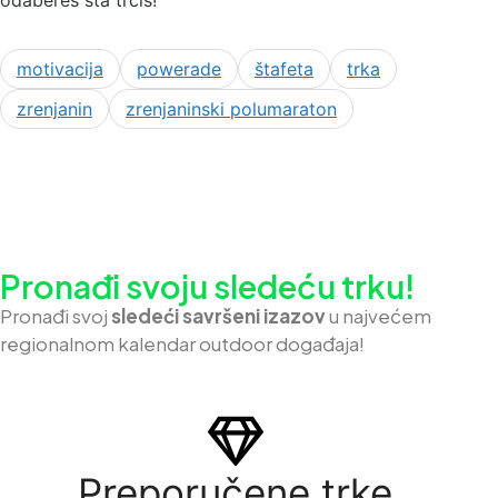
motivacija
powerade
štafeta
trka
zrenjanin
zrenjaninski polumaraton
Pronađi svoju sledeću trku!
Pron
ađi svoj
sledeći savršeni izazov
u najvećem
regionalnom kalendar outdoor događaja!
Preporučene trke