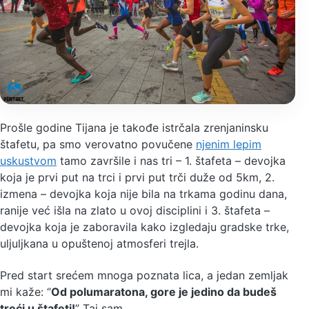
Prošle godine Tijana je takođe istrčala zrenjaninsku
štafetu, pa smo verovatno povučene
njenim lepim
uskustvom
tamo završile i nas tri – 1. štafeta – devojka
koja je prvi put na trci i prvi put trči duže od 5km, 2.
izmena – devojka koja nije bila na trkama godinu dana,
ranije već išla na zlato u ovoj disciplini i 3. štafeta –
devojka koja je zaboravila kako izgledaju gradske trke,
uljuljkana u opuštenoj atmosferi trejla.
Pred start srećem mnoga poznata lica, a jedan zemljak
mi kaže: “
Od polumaratona, gore je jedino da budeš
treći u štafeti!
” Taj sam.