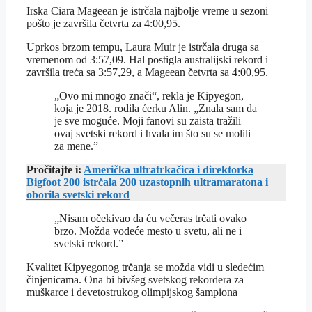
Irska Ciara Mageean je istrčala najbolje vreme u sezoni
pošto je završila četvrta za 4:00,95.
Uprkos brzom tempu, Laura Muir je istrčala druga sa
vremenom od 3:57,09. Hal postigla australijski rekord i
završila treća sa 3:57,29, a Mageean četvrta sa 4:00,95.
„Ovo mi mnogo znači“, rekla je Kipyegon,
koja je 2018. rodila ćerku Alin. „Znala sam da
je sve moguće. Moji fanovi su zaista tražili
ovaj svetski rekord i hvala im što su se molili
za mene.”
Pročitajte i:
Američka ultratrkačica i direktorka
Bigfoot 200 istrčala 200 uzastopnih ultramaratona i
oborila svetski rekord
„Nisam očekivao da ću večeras trčati ovako
brzo. Možda vodeće mesto u svetu, ali ne i
svetski rekord.”
Kvalitet Kipyegonog trčanja se možda vidi u sledećim
činjenicama. Ona bi bivšeg svetskog rekordera za
muškarce i devetostrukog olimpijskog šampiona