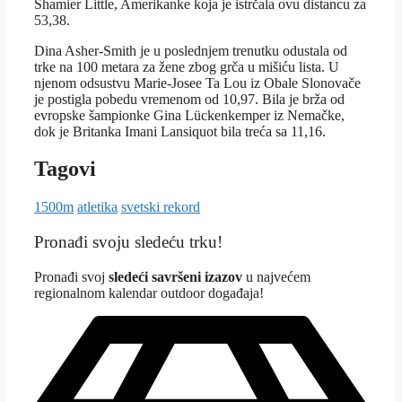
Shamier Little, Amerikanke koja je istrčala ovu distancu za
53,38.
Dina Asher-Smith je u poslednjem trenutku odustala od
trke na 100 metara za žene zbog grča u mišiću lista. U
njenom odsustvu Marie-Josee Ta Lou iz Obale Slonovače
je postigla pobedu vremenom od 10,97. Bila je brža od
evropske šampionke Gina Lückenkemper iz Nemačke,
dok je Britanka Imani Lansiquot bila treća sa 11,16.
Tagovi
1500m
atletika
svetski rekord
Pronađi svoju sledeću trku!
Pron
ađi svoj
sledeći savršeni izazov
u najvećem
regionalnom kalendar outdoor događaja!