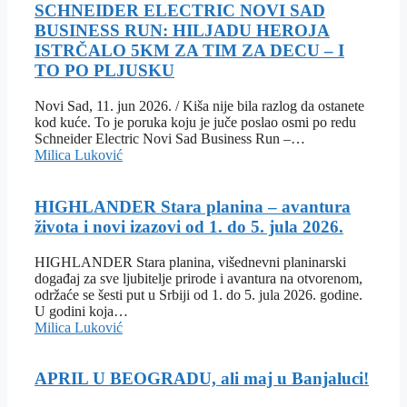
SCHNEIDER ELECTRIC NOVI SAD
BUSINESS RUN: HILJADU HEROJA
ISTRČALO 5KM ZA TIM ZA DECU – I
TO PO PLJUSKU
Novi Sad, 11. jun 2026. / Kiša nije bila razlog da ostanete
kod kuće. To je poruka koju je juče poslao osmi po redu
Schneider Electric Novi Sad Business Run –…
Milica Luković
HIGHLANDER Stara planina – avantura
života i novi izazovi od 1. do 5. jula 2026.
HIGHLANDER Stara planina, višednevni planinarski
događaj za sve ljubitelje prirode i avantura na otvorenom,
održaće se šesti put u Srbiji od 1. do 5. jula 2026. godine.
U godini koja…
Milica Luković
APRIL U BEOGRADU, ali maj u Banjaluci!