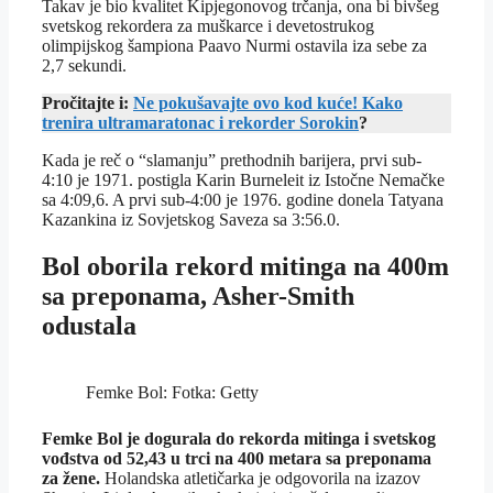
Takav je bio kvalitet Kipjegonovog trčanja, ona bi bivšeg
svetskog rekordera za muškarce i devetostrukog
olimpijskog šampiona Paavo Nurmi ostavila iza sebe za
2,7 sekundi.
Pročitajte i:
Ne pokušavajte ovo kod kuće! Kako
trenira ultramaratonac i rekorder Sorokin
?
Kada je reč o “slamanju” prethodnih barijera, prvi sub-
4:10 je 1971. postigla Karin Burneleit iz Istočne Nemačke
sa 4:09,6. A prvi sub-4:00 je 1976. godine donela Tatyana
Kazankina iz Sovjetskog Saveza sa 3:56.0.
Bol oborila rekord mitinga na 400m
sa preponama, Asher-Smith
odustala
Femke Bol: Fotka: Getty
Femke Bol je dogurala do rekorda mitinga i svetskog
vođstva od 52,43 u trci na 400 metara sa preponama
za žene.
Holandska atletičarka je odgovorila na izazov