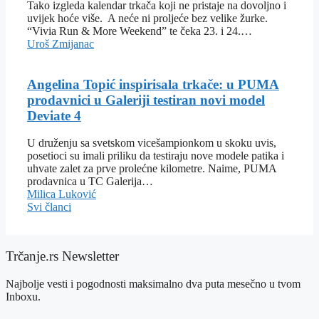
Tako izgleda kalendar trkača koji ne pristaje na dovoljno i
uvijek hoće više. A neće ni proljeće bez velike žurke.
“Vivia Run & More Weekend” te čeka 23. i 24.…
Uroš Zmijanac
Angelina Topić inspirisala trkače: u PUMA
prodavnici u Galeriji testiran novi model
Deviate 4
U druženju sa svetskom vicešampionkom u skoku uvis,
posetioci su imali priliku da testiraju nove modele patika i
uhvate zalet za prve prolećne kilometre. Naime, PUMA
prodavnica u TC Galerija…
Milica Luković
Svi članci
Trčanje.rs Newsletter
Najbolje vesti i pogodnosti maksimalno dva puta mesečno u tvom
Inboxu.