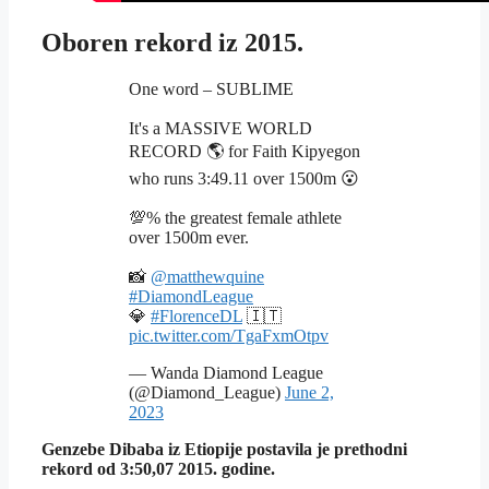
Oboren rekord iz 2015.
One word – SUBLIME
It's a MASSIVE WORLD
RECORD 🌎 for Faith Kipyegon
who runs 3:49.11 over 1500m 😮
💯% the greatest female athlete
over 1500m ever.
📸
@matthewquine
#DiamondLeague
💎
#FlorenceDL
🇮🇹
pic.twitter.com/TgaFxmOtpv
— Wanda Diamond League
(@Diamond_League)
June 2,
2023
Genzebe Dibaba iz Etiopije postavila je prethodni
rekord od 3:50,07 2015. godine.