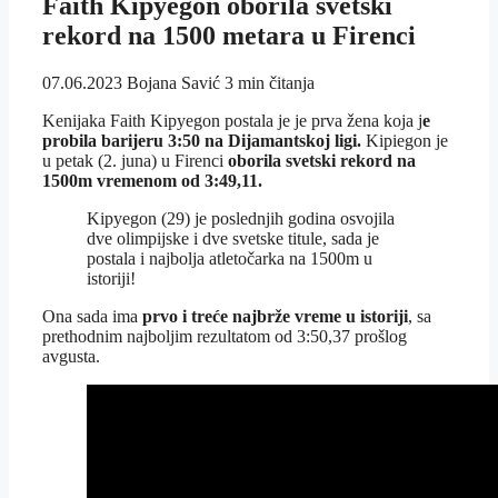
Faith Kipyegon oborila svetski
rekord na 1500 metara u Firenci
07.06.2023
Bojana Savić
3 min čitanja
Kenijaka Faith Kipyegon postala je je prva žena koja j
e
probila barijeru 3:50 na Dijamantskoj ligi.
Kipiegon je
u petak (2. juna) u Firenci
oborila svetski rekord na
1500m vremenom od 3:49,11.
Kipyegon (29) je poslednjih godina osvojila
dve olimpijske i dve svetske titule, sada je
postala i najbolja atletočarka na 1500m u
istoriji!
Ona sada ima
prvo i treće najbrže vreme u istoriji
, sa
prethodnim najboljim rezultatom od 3:50,37 prošlog
avgusta.