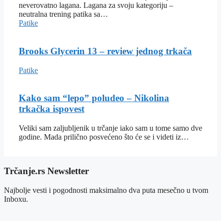
neverovatno lagana. Lagana za svoju kategoriju –
neutralna trening patika sa…
Patike
Brooks Glycerin 13 – review jednog trkača
Patike
Kako sam “lepo” poludeo – Nikolina
trkačka ispovest
Veliki sam zaljubljenik u trčanje iako sam u tome samo dve
godine. Mada prilično posvećeno što će se i videti iz…
Trčanje.rs Newsletter
Najbolje vesti i pogodnosti maksimalno dva puta mesečno u tvom
Inboxu.