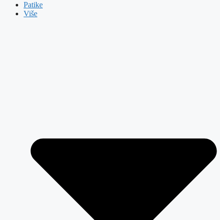
Patike
Više