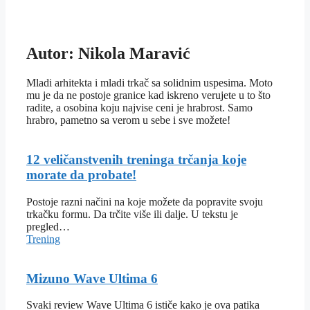
Autor: Nikola Maravić
Mladi arhitekta i mladi trkač sa solidnim uspesima. Moto
mu je da ne postoje granice kad iskreno verujete u to što
radite, a osobina koju najvise ceni je hrabrost. Samo
hrabro, pametno sa verom u sebe i sve možete!
12 veličanstvenih treninga trčanja koje
morate da probate!
Postoje razni načini na koje možete da popravite svoju
trkačku formu. Da trčite više ili dalje. U tekstu je
pregled…
Trening
Mizuno Wave Ultima 6
Svaki review Wave Ultima 6 ističe kako je ova patika