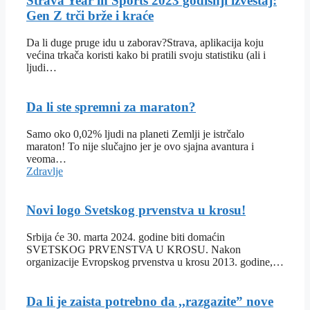
Strava Year in Sports 2023 godišnji izveštaj:
Gen Z trči brže i kraće
Da li duge pruge idu u zaborav?Strava, aplikacija koju
većina trkača koristi kako bi pratili svoju statistiku (ali i
ljudi…
Da li ste spremni za maraton?
Samo oko 0,02% ljudi na planeti Zemlji je istrčalo
maraton! To nije slučajno jer je ovo sjajna avantura i
veoma…
Zdravlje
Novi logo Svetskog prvenstva u krosu!
Srbija će 30. marta 2024. godine biti domaćin
SVETSKOG PRVENSTVA U KROSU. Nakon
organizacije Evropskog prvenstva u krosu 2013. godine,…
Da li je zaista potrebno da ,,razgazite” nove