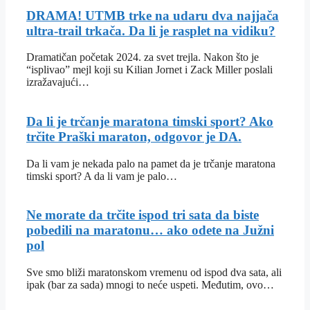
DRAMA! UTMB trke na udaru dva najjača
ultra-trail trkača. Da li je rasplet na vidiku?
Dramatičan početak 2024. za svet trejla. Nakon što je
“isplivao” mejl koji su Kilian Jornet i Zack Miller poslali
izražavajući…
Da li je trčanje maratona timski sport? Ako
trčite Praški maraton, odgovor je DA.
Da li vam je nekada palo na pamet da je trčanje maratona
timski sport? A da li vam je palo…
Ne morate da trčite ispod tri sata da biste
pobedili na maratonu… ako odete na Južni
pol
Sve smo bliži maratonskom vremenu od ispod dva sata, ali
ipak (bar za sada) mnogi to neće uspeti. Međutim, ovo…