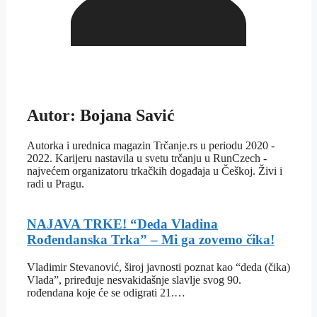
Autor: Bojana Savić
Autorka i urednica magazin Trčanje.rs u periodu 2020 -
2022. Karijeru nastavila u svetu trčanju u RunCzech -
najvećem organizatoru trkačkih događaja u Češkoj. Živi i
radi u Pragu.
NAJAVA TRKE! “Deda Vladina
Rođendanska Trka” – Mi ga zovemo čika!
Vladimir Stevanović, široj javnosti poznat kao “deda (čika)
Vlada”, priređuje nesvakidašnje slavlje svog 90.
rođendana koje će se odigrati 21.…