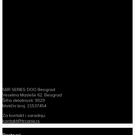
SBR SERIES DOO Beograd
Veselina Masleše 62, Beograd
Šifra delatnosti: 9329
Matični broj: 21537454
Za kontakt i saradnju:
kontakt@trcanje.rs