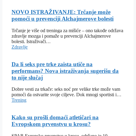
NOVO ISTRAŽIVANJE: Trčanje može
pomoći u prevenciji Alchajmerove bolesti
Trčanje je više od treninga za mišiće – ono takođe održava
zdravlje mozga i pomaže u prevenciji Alchajmerove
bolesti. Istraživači…
Zdravlje
Da li seks pre trke zaista utiče na
performans? Nova istraživanja sugerišu da
to nije slučaj
Dobre vesti za trkače: seks noć pre velike trke može vam
pomoći da ostvarite svoje ciljeve. Dok mnogi sportisti i…
Trening
Kako su prošli domaći atletičari na
Evropskom prvenstvu u krosu?
SPAR Evropsko prvenstvo u krosu, održano je 10.