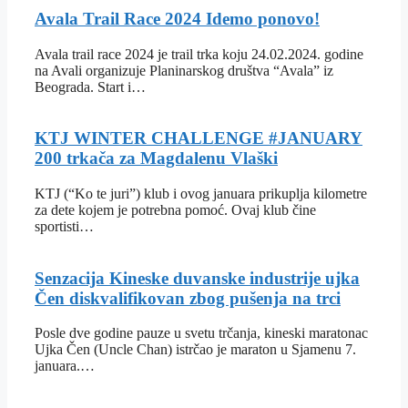
Avala Trail Race 2024 Idemo ponovo!
Avala trail race 2024 je trail trka koju 24.02.2024. godine
na Avali organizuje Planinarskog društva “Avala” iz
Beograda. Start i…
KTJ WINTER CHALLENGE #JANUARY
200 trkača za Magdalenu Vlaški
KTJ (“Ko te juri”) klub i ovog januara prikuplja kilometre
za dete kojem je potrebna pomoć. Ovaj klub čine
sportisti…
Senzacija Kineske duvanske industrije ujka
Čen diskvalifikovan zbog pušenja na trci
Posle dve godine pauze u svetu trčanja, kineski maratonac
Ujka Čen (Uncle Chan) istrčao je maraton u Sjamenu 7.
januara.…