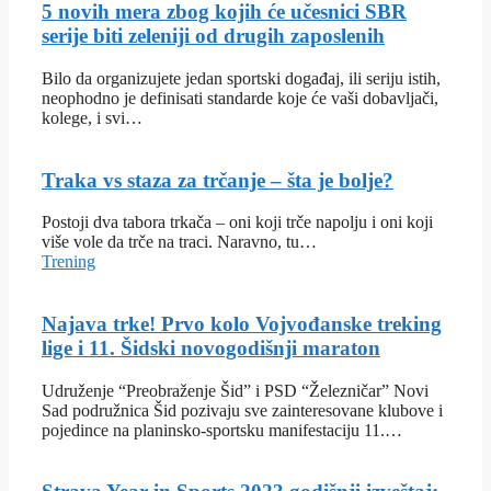
5 novih mera zbog kojih će učesnici SBR
serije biti zeleniji od drugih zaposlenih
Bilo da organizujete jedan sportski događaj, ili seriju istih,
neophodno je definisati standarde koje će vaši dobavljači,
kolege, i svi…
Traka vs staza za trčanje – šta je bolje?
Postoji dva tabora trkača – oni koji trče napolju i oni koji
više vole da trče na traci. Naravno, tu…
Trening
Najava trke! Prvo kolo Vojvođanske treking
lige i 11. Šidski novogodišnji maraton
Udruženje “Preobraženje Šid” i PSD “Železničar” Novi
Sad podružnica Šid pozivaju sve zainteresovane klubove i
pojedince na planinsko-sportsku manifestaciju 11.…