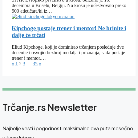
decembra u Briselu, Belgiji. Na krosu je učestvovalo preko
500 atletičara/ki iz…
Kipchoge postaje trener i mentor! Ne brinite i
dalje će trčati
Eliud Kipchoge, koji je dominirao trčanjem poslednje dve
decenije i osvojio bezbroj medalja i priznanja, sada postaje
trener i mentor.…
«
1
2
3
…
35
»
Trčanje.rs Newsletter
Najbolje vesti i pogodnosti maksimalno dva puta mesečno
u tvom Inboxu.