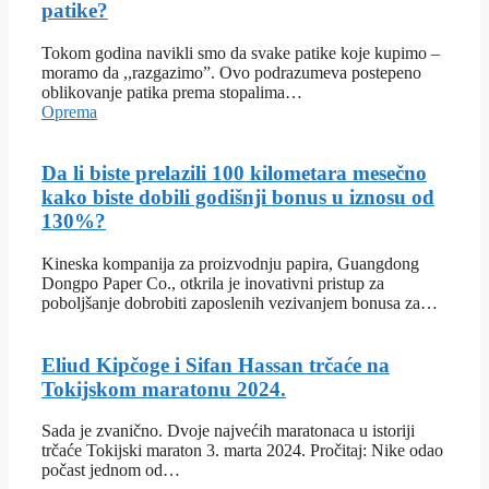
patike?
Tokom godina navikli smo da svake patike koje kupimo –
moramo da ,,razgazimo”. Ovo podrazumeva postepeno
oblikovanje patika prema stopalima…
Oprema
Da li biste prelazili 100 kilometara mesečno
kako biste dobili godišnji bonus u iznosu od
130%?
Kineska kompanija za proizvodnju papira, Guangdong
Dongpo Paper Co., otkrila je inovativni pristup za
poboljšanje dobrobiti zaposlenih vezivanjem bonusa za…
Eliud Kipčoge i Sifan Hassan trčaće na
Tokijskom maratonu 2024.
Sada je zvanično. Dvoje najvećih maratonaca u istoriji
trčaće Tokijski maraton 3. marta 2024. Pročitaj: Nike odao
počast jednom od…