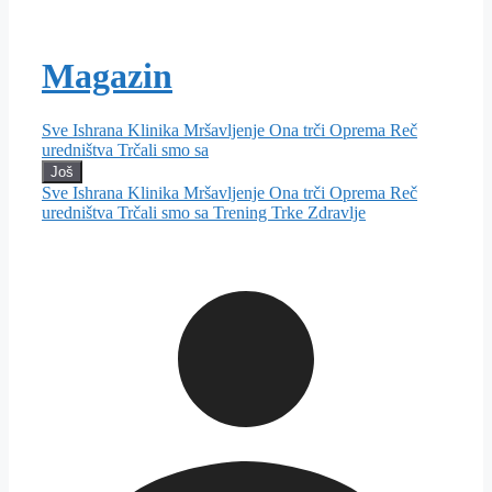
Magazin
Sve
Ishrana
Klinika
Mršavljenje
Ona trči
Oprema
Reč
uredništva
Trčali smo sa
Još
Sve
Ishrana
Klinika
Mršavljenje
Ona trči
Oprema
Reč
uredništva
Trčali smo sa
Trening
Trke
Zdravlje