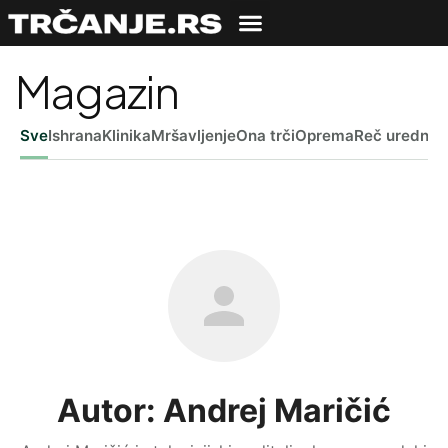
Magazin
Sve
Ishrana
Klinika
Mršavljenje
Ona trči
Oprema
Reč uredniš
Autor: Andrej Maričić