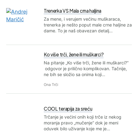
Trenerka VS Mala crna haljina
Za mene, i verujem većinu muškaraca,
trenerka je nešto poput male crne haljine za
dame. To je naš obavezan detalj…
Ko više trči, žene ili muškarci?
Na pitanje „Ko više trči, žene ili muškarci?“
odgovor je prilično komplikovan. Tačnije,
ne bih se složio sa onima koji…
Ona Trči
COOL terapija za sreću
Trčanje je većini onih koji trče iz nekog
moranja pravo „mučenje“ dok je meni
oduvek bilo uživanje koje me je…