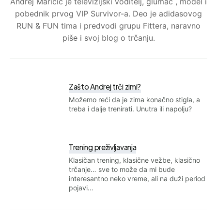
Andrej Maričić je televizijski voditelj, glumac , model i
pobednik prvog VIP Survivor-a. Deo je adidasovog
RUN & FUN tima i predvodi grupu Fittera, naravno
piše i svoj blog o trčanju.
Zašto Andrej trči zimi?
Možemo reći da je zima konačno stigla, a
treba i dalje trenirati. Unutra ili napolju?
Trening preživljavanja
Klasičan trening, klasične vežbe, klasično
trčanje… sve to može da mi bude
interesantno neko vreme, ali na duži period
pojavi…