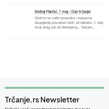
Andrej Maričić: 1. maj – Dan trčanja!
Obično ne volim praznike i masovna
okupljanja povodom istih, ali nekako, 1. maj
mi je drag još od detinjstva… Sećam…
Trčanje.rs Newsletter
Najbolje vesti i pogodnosti maksimalno dva puta