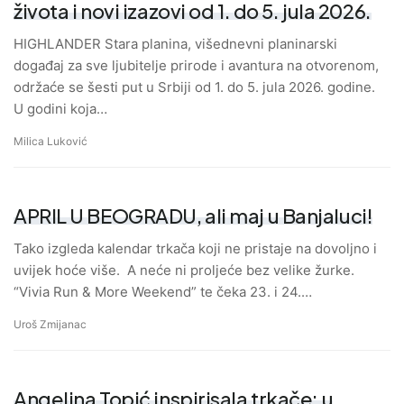
života i novi izazovi od 1. do 5. jula 2026.
HIGHLANDER Stara planina, višednevni planinarski
događaj za sve ljubitelje prirode i avantura na otvorenom,
održaće se šesti put u Srbiji od 1. do 5. jula 2026. godine.
U godini koja…
Milica Luković
APRIL U BEOGRADU, ali maj u Banjaluci!
Tako izgleda kalendar trkača koji ne pristaje na dovoljno i
uvijek hoće više. A neće ni proljeće bez velike žurke.
“Vivia Run & More Weekend” te čeka 23. i 24.…
Uroš Zmijanac
Angelina Topić inspirisala trkače: u