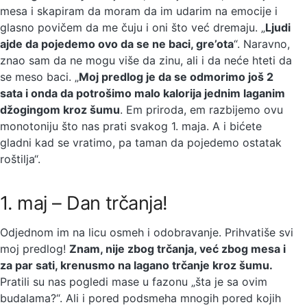
mesa i skapiram da moram da im udarim na emocije i
glasno povičem da me čuju i oni što već dremaju. „
Ljudi
ajde da pojedemo ovo da se ne baci, gre’ota
“. Naravno,
znao sam da ne mogu više da zinu, ali i da neće hteti da
se meso baci. „
Moj predlog je da se odmorimo još 2
sata i onda da potrošimo malo kalorija jednim laganim
džogingom kroz šumu
. Em priroda, em razbijemo ovu
monotoniju što nas prati svakog 1. maja. A i bićete
gladni kad se vratimo, pa taman da pojedemo ostatak
roštilja“.
1. maj – Dan trčanja!
Odjednom im na licu osmeh i odobravanje. Prihvatiše svi
moj predlog!
Znam, nije zbog trčanja, već zbog mesa i
za par sati, krenusmo na lagano trčanje kroz šumu.
Pratili su nas pogledi mase u fazonu „šta je sa ovim
budalama?“. Ali i pored podsmeha mnogih pored kojih