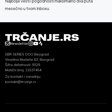
Najbolje vesti i pogodnosti maksimalno dva puta
mesečno u tvom Inboxu.
Newsletter
SBR SERIES DOO Beograd
Veselina Masleše 62, Beograd
Šifra delatnosti: 9329
Matični broj: 21537454
Za kontakt i saradnju:
kontakt@trcanje.rs