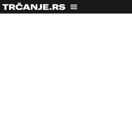
Andrej Maričić: 1. maj
– Dan trčanja!
04.05.2013
Andrej Maričić
4 min čitanja