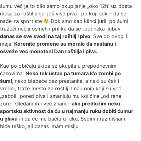
šumu već je to bilo samo okupljanje „oko 12h“ uz dosta
mesa za roštiljanje, još više piva i po koji sok – da se
nađe za sportiste
Dok smo kao klinci jurili po šumi
tražeći nečiji osmeh i priliku da se rodi neka ljubav
danas se sve svodi na taj roštilj i pivo
. Sve do ovog 1.
maja.
Korenite promene su morale da nastanu i
osveže već monotoni Dan roštilja i piva.
Kao po običaju ekipa se okupila u prepodnevnim
časovima.
Neko tek ustao pa tumara k’o zombi po
šumi
, neko blebeće bez prestanka, a neki su čak i
vredni, traže mesto za roštilj. Ima i onih koji su već
„zaboli“ pored piva i smanjuju mu količine „od rane
zore“. Gledam ih i već znam –
ako predložim neku
sportsku aktivnost da ću u najmanju ruku dobiti ćumur
u glavu
ili da će me baciti u reku. Sedim i razmišljam,
biće teško, ali danas imam misiju.