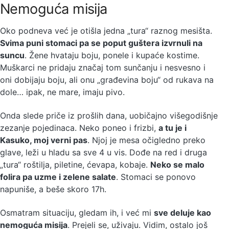
Nemoguća misija
Oko podneva već je otišla jedna „tura“ raznog mesišta.
Svima puni stomaci pa se poput guštera izvrnuli na
suncu
. Žene hvataju boju, ponele i kupaće kostime.
Muškarci ne pridaju značaj tom sunčanju i nesvesno i
oni dobijaju boju, ali onu „građevina boju“ od rukava na
dole… ipak, ne mare, imaju pivo.
Onda slede priče iz prošlih dana, uobičajno višegodišnje
zezanje pojedinaca. Neko poneo i frizbi,
a tu je i
Kasuko, moj verni pas
. Njoj je mesa očigledno preko
glave, leži u hladu sa sve 4 u vis. Dođe na red i druga
„tura“ roštilja, piletine, ćevapa, kobaje.
Neko se malo
folira pa uzme i zelene salate
. Stomaci se ponovo
napuniše, a beše skoro 17h.
Osmatram situaciju, gledam ih, i već mi
sve deluje kao
nemoguća misija
. Prejeli se, uživaju. Vidim, ostalo još