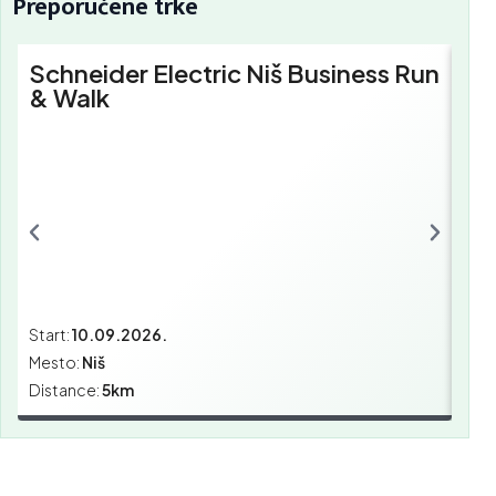
Preporučene trke
Schneider Electric Niš Business Run
Sc
& Walk
Bu
Start:
10.09.2026.
Star
Mesto:
Niš
Mes
Distance:
5km
Dist