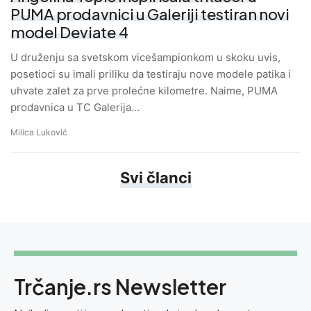
PUMA prodavnici u Galeriji testiran novi
model Deviate 4
U druženju sa svetskom vicešampionkom u skoku uvis,
posetioci su imali priliku da testiraju nove modele patika i
uhvate zalet za prve prolećne kilometre. Naime, PUMA
prodavnica u TC Galerija…
Milica Luković
Svi članci
Trčanje.rs Newsletter