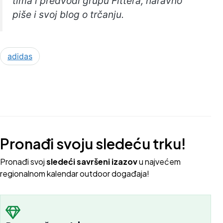
tima i predvodi grupu Fittera, naravno
piše i svoj blog o trčanju.
adidas
Pronađi svoju sledeću trku!
Pron
ađi svoj
sledeći savršeni izazov
u najvećem
regionalnom kalendar outdoor događaja!