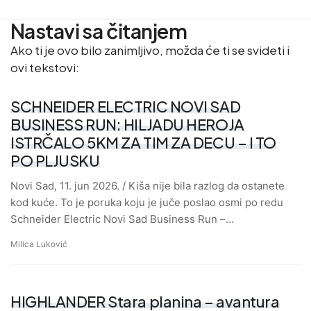
Nastavi sa čitanjem
Ako ti je ovo bilo zanimljivo, možda će ti se svideti i
ovi tekstovi:
SCHNEIDER ELECTRIC NOVI SAD
BUSINESS RUN: HILJADU HEROJA
ISTRČALO 5KM ZA TIM ZA DECU – I TO
PO PLJUSKU
Novi Sad, 11. jun 2026. / Kiša nije bila razlog da ostanete
kod kuće. To je poruka koju je juče poslao osmi po redu
Schneider Electric Novi Sad Business Run –…
Milica Luković
HIGHLANDER Stara planina – avantura