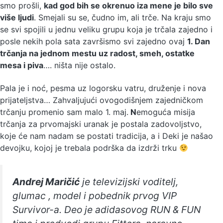
smo prošli,
kad god bih se okrenuo iza mene je bilo sve
više ljudi
. Smejali su se, čudno im, ali trče. Na kraju smo
se svi spojili u jednu veliku grupu koja je trčala zajedno i
posle nekih pola sata završismo svi zajedno ovaj
1. Dan
trčanja na jednom mestu uz radost, smeh, ostatke
mesa i piva
…. ništa nije ostalo.
Pala je i noć, pesma uz logorsku vatru, druženje i nova
prijateljstva… Zahvaljujući ovogodišnjem zajedničkom
trčanju promenio sam malo 1. maj.
N
emoguća misija
trčanja za prvomajski uranak je postala zadovoljstvo,
koje će nam nadam se postati tradicija, a i Deki je našao
devojku, kojoj je trebala podrška da izdrži trku
Andrej Maričić
je televizijski voditelj,
glumac , model i pobednik prvog VIP
Survivor-a. Deo je adidasovog RUN & FUN