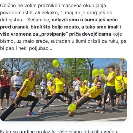
Obično ne volim praznike i masovna okupljanja
povodom istih, ali nekako, 1. maj mi je drag još od
detinjstva… Sećam se,
odlazili smo u šumu još veče
pred uranak, birali što bolje mesto, a tako smo imali i
više vremena za „prosipanje“ priča devojčicama
koje
bismo, uz malo sreće, sutradan u šumi držali za ruku, pa
bi pao i neki poljubac…
Kako su godine prolazile, više nismo odlazili uveče u