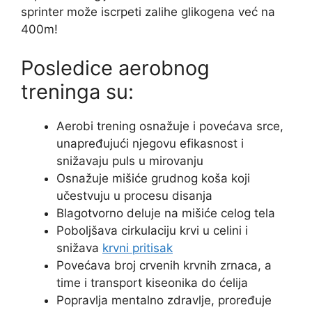
sprinter može iscrpeti zalihe glikogena već na
400m!
Posledice aerobnog
treninga su:
Aerobi trening osnažuje i povećava srce,
unapređujući njegovu efikasnost i
snižavaju puls u mirovanju
Osnažuje mišiće grudnog koša koji
učestvuju u procesu disanja
Blagotvorno deluje na mišiće celog tela
Poboljšava cirkulaciju krvi u celini i
snižava
krvni pritisak
Povećava broj crvenih krvnih zrnaca, a
time i transport kiseonika do ćelija
Popravlja mentalno zdravlje, proređuje