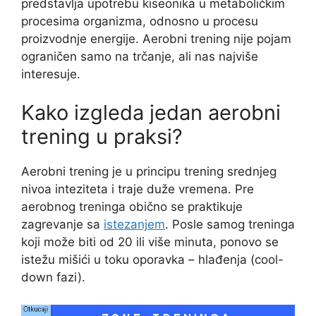
predstavlja upotrebu kiseonika u metaboličkim
procesima organizma, odnosno u procesu
proizvodnje energije. Aerobni trening nije pojam
ograničen samo na trčanje, ali nas najviše
interesuje.
Kako izgleda jedan aerobni
trening u praksi?
Aerobni trening je u principu trening srednjeg
nivoa inteziteta i traje duže vremena. Pre
aerobnog treninga obično se praktikuje
zagrevanje sa
istezanjem
. Posle samog treninga
koji može biti od 20 ili više minuta, ponovo se
istežu mišići u toku oporavka – hlađenja (cool-
down fazi).