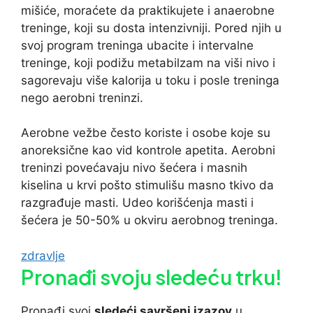
mišiće, moraćete da praktikujete i anaerobne
treninge, koji su dosta intenzivniji. Pored njih u
svoj program treninga ubacite i intervalne
treninge, koji podižu metabilzam na viši nivo i
sagorevaju više kalorija u toku i posle treninga
nego aerobni treninzi.
Aerobne vežbe često koriste i osobe koje su
anoreksične kao vid kontrole apetita. Aerobni
treninzi povećavaju nivo šećera i masnih
kiselina u krvi pošto stimulišu masno tkivo da
razgrađuje masti. Udeo korišćenja masti i
šećera je 50-50% u okviru aerobnog treninga.
Tagovi
zdravlje
Pronađi svoju sledeću trku!
Pron
ađi svoj
sledeći savršeni izazov
u