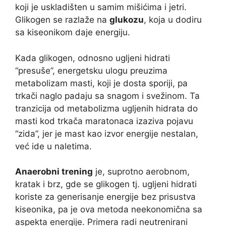
koji je uskladišten u samim mišićima i jetri.
Glikogen se razlaže na
glukozu
, koja u dodiru
sa kiseonikom daje energiju.
Kada glikogen, odnosno ugljeni hidrati
“presuše”, energetsku ulogu preuzima
metabolizam masti, koji je dosta sporiji, pa
trkači naglo padaju sa snagom i svežinom. Ta
tranzicija od metabolizma ugljenih hidrata do
masti kod trkača maratonaca izaziva pojavu
“zida”, jer je mast kao izvor energije nestalan,
već ide u naletima.
Anaerobni trening
je, suprotno aerobnom,
kratak i brz, gde se glikogen tj. ugljeni hidrati
koriste za generisanje energije bez prisustva
kiseonika, pa je ova metoda neekonomična sa
aspekta energije. Primera radi neutrenirani