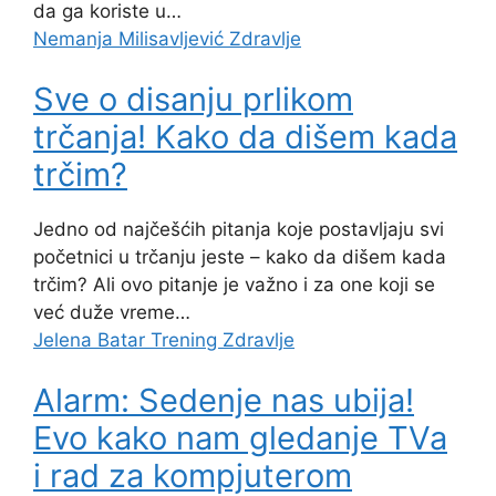
da ga koriste u…
Nemanja Milisavljević
Zdravlje
Sve o disanju prlikom
trčanja! Kako da dišem kada
trčim?
Jedno od najčešćih pitanja koje postavljaju svi
početnici u trčanju jeste – kako da dišem kada
trčim? Ali ovo pitanje je važno i za one koji se
već duže vreme…
Jelena Batar
Trening
Zdravlje
Alarm: Sedenje nas ubija!
Evo kako nam gledanje TVa
i rad za kompjuterom