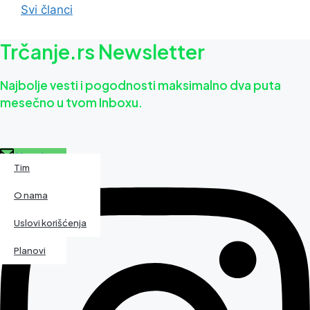
Svi članci
Trčanje.rs Newsletter
Najbolje vesti i pogodnosti maksimalno dva puta
mesečno u tvom Inboxu.
Newsletter
Kalendar
Tim
Magazin
O nama
Patike
Uslovi korišćenja
Planovi