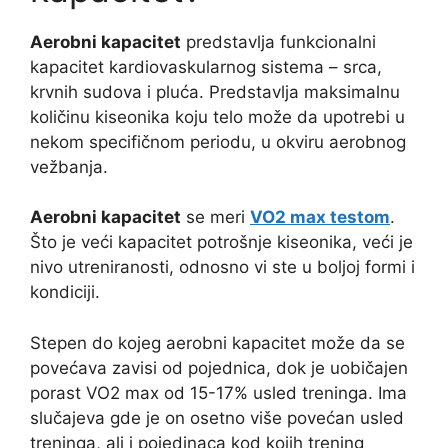
Aerobni kapacitet
predstavlja funkcionalni
kapacitet kardiovaskularnog sistema – srca,
krvnih sudova i pluća. Predstavlja maksimalnu
količinu kiseonika koju telo može da upotrebi u
nekom specifičnom periodu, u okviru aerobnog
vežbanja.
Aerobni kapacitet
se meri
VO2 max testom
.
Što je veći kapacitet potrošnje kiseonika, veći je
nivo utreniranosti, odnosno vi ste u boljoj formi i
kondiciji.
Stepen do kojeg aerobni kapacitet može da se
povećava zavisi od pojednica, dok je uobičajen
porast VO2 max od 15-17% usled treninga. Ima
slučajeva gde je on osetno više povećan usled
treninga, ali i pojedinaca kod kojih trening