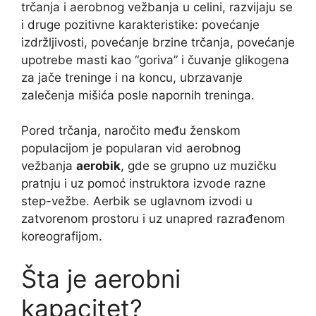
trčanja i aerobnog vežbanja u celini, razvijaju se
i druge pozitivne karakteristike: povećanje
izdržljivosti, povećanje brzine trčanja, povećanje
upotrebe masti kao “goriva” i čuvanje glikogena
za jače treninge i na koncu, ubrzavanje
zalečenja mišića posle napornih treninga.
Pored trčanja, naročito među ženskom
populacijom je popularan vid aerobnog
vežbanja
aerobik
, gde se grupno uz muzičku
pratnju i uz pomoć instruktora izvode razne
step-vežbe. Aerbik se uglavnom izvodi u
zatvorenom prostoru i uz unapred razrađenom
koreografijom.
Šta je aerobni
kapacitet?