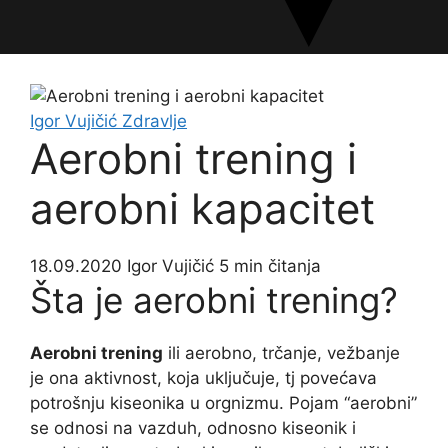
Igor Vujičić
Zdravlje
Aerobni trening i
aerobni kapacitet
18.09.2020
Igor Vujičić
5 min čitanja
Šta je aerobni trening?
Aerobni trening
ili aerobno, trčanje, vežbanje
je ona aktivnost, koja uključuje, tj povećava
potrošnju kiseonika u orgnizmu. Pojam “aerobni”
se odnosi na vazduh, odnosno kiseonik i