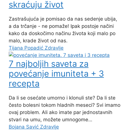
skraćuju život
Zastrašujuća je pomisao da nas sedenje ubija,
a da trčanje - ne pomaže! Ipak postoje načini
kako da doskočimo načinu života koji malo po
malo, krade život od nas.
Tijana Popadić
Zdravlje
7 najboljih saveta za
povećanje imuniteta + 3
recepta
Da li se osećate umorno i klonuli ste? Da li ste
često bolesni tokom hladnih meseci? Svi imamo
ovaj problem. Ali ako imate par jednostavnih
stvari na umu, možete umnogome…
Bojana Savić
Zdravlje