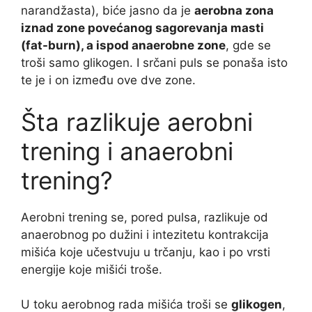
narandžasta), biće jasno da je
aerobna zona
iznad zone povećanog sagorevanja masti
(fat-burn), a ispod anaerobne zone
, gde se
troši samo glikogen. I srčani puls se ponaša isto
te je i on između ove dve zone.
Šta razlikuje aerobni
trening i anaerobni
trening?
Aerobni trening se, pored pulsa, razlikuje od
anaerobnog po dužini i intezitetu kontrakcija
mišića koje učestvuju u trčanju, kao i po vrsti
energije koje mišići troše.
U toku aerobnog rada mišića troši se
glikogen
,