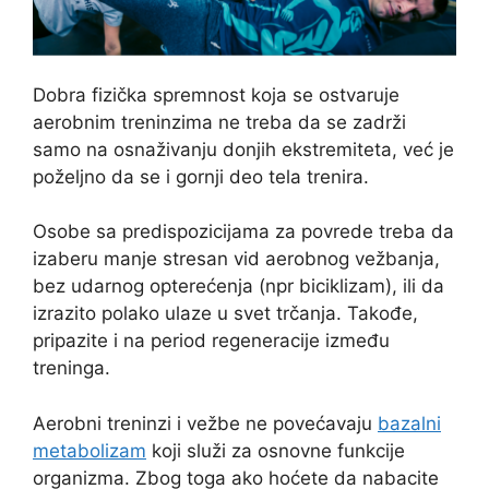
Dobra fizička spremnost koja se ostvaruje
aerobnim treninzima ne treba da se zadrži
samo na osnaživanju donjih ekstremiteta, već je
poželjno da se i gornji deo tela trenira.
Osobe sa predispozicijama za povrede treba da
izaberu manje stresan vid aerobnog vežbanja,
bez udarnog opterećenja (npr biciklizam), ili da
izrazito polako ulaze u svet trčanja. Takođe,
pripazite i na period regeneracije između
treninga.
Aerobni treninzi i vežbe ne povećavaju
bazalni
metabolizam
koji služi za osnovne funkcije
organizma. Zbog toga ako hoćete da nabacite