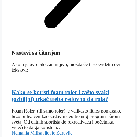
Nastavi sa čitanjem
Ako ti je ovo bilo zanimljivo, možda će ti se svideti i ovi
tekstovi:
Kako se koristi foam roler i zašto svaki
(ozbiljni) trkač treba redovno da rola?
Foam Roler (ili samo roler) je valjkasto fitnes pomagalo,
brzo prihvaćen kao sastavni deo trening programa širom
sveta. Od elitnih sportista do rekreativaca i početnika,
videćete da ga koriste u…
Nemanja Milisavljević
Zdravlje