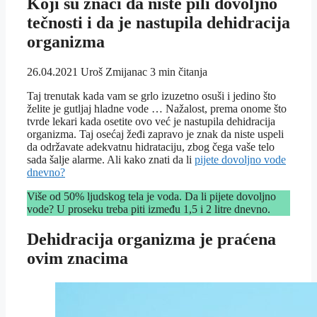
Koji su znaci da niste pili dovoljno
tečnosti i da je nastupila dehidracija
organizma
26.04.2021
Uroš Zmijanac
3 min čitanja
Taj trenutak kada vam se grlo izuzetno osuši i jedino što
želite je gutljaj hladne vode … Nažalost, prema onome što
tvrde lekari kada osetite ovo već je nastupila dehidracija
organizma. Taj osećaj žeđi zapravo je znak da niste uspeli
da održavate adekvatnu hidrataciju, zbog čega vaše telo
sada šalje alarme. Ali kako znati da li
pijete dovoljno vode
dnevno?
Više od 50% ljudskog tela je voda. Da li pijete dovoljno
vode? U proseku treba piti između 1,5 i 2 litre dnevno.
Dehidracija organizma je praćena
ovim znacima