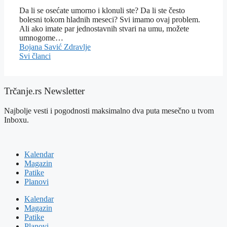
Da li se osećate umorno i klonuli ste? Da li ste često
bolesni tokom hladnih meseci? Svi imamo ovaj problem.
Ali ako imate par jednostavnih stvari na umu, možete
umnogome…
Bojana Savić
Zdravlje
Svi članci
Trčanje.rs Newsletter
Najbolje vesti i pogodnosti maksimalno dva puta mesečno u tvom
Inboxu.
Kalendar
Magazin
Patike
Planovi
Kalendar
Magazin
Patike
Planovi