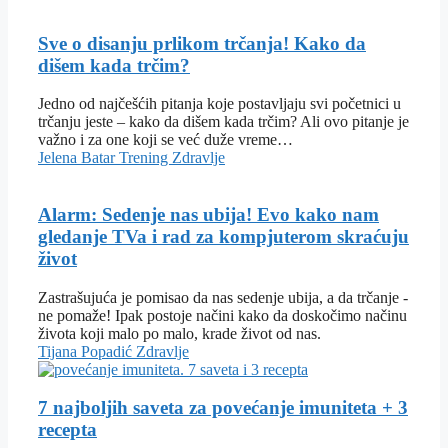
Sve o disanju prlikom trčanja! Kako da
dišem kada trčim?
Jedno od najčešćih pitanja koje postavljaju svi početnici u
trčanju jeste – kako da dišem kada trčim? Ali ovo pitanje je
važno i za one koji se već duže vreme…
Jelena Batar
Trening
Zdravlje
Alarm: Sedenje nas ubija! Evo kako nam
gledanje TVa i rad za kompjuterom skraćuju
život
Zastrašujuća je pomisao da nas sedenje ubija, a da trčanje -
ne pomaže! Ipak postoje načini kako da doskočimo načinu
života koji malo po malo, krade život od nas.
Tijana Popadić
Zdravlje
7 najboljih saveta za povećanje imuniteta + 3
recepta