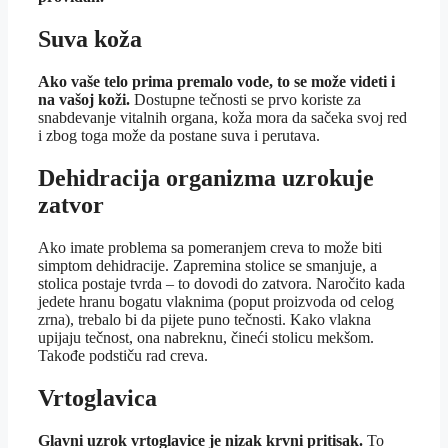
Suva koža
Ako vaše telo prima premalo vode, to se može videti i
na vašoj koži.
Dostupne tečnosti se prvo koriste za
snabdevanje vitalnih organa, koža mora da sačeka svoj red
i zbog toga može da postane suva i perutava.
Dehidracija organizma uzrokuje
zatvor
Ako imate problema sa pomeranjem creva to može biti
simptom dehidracije. Zapremina stolice se smanjuje, a
stolica postaje tvrda – to dovodi do zatvora. Naročito kada
jedete hranu bogatu vlaknima (poput proizvoda od celog
zrna), trebalo bi da pijete puno tečnosti. Kako vlakna
upijaju tečnost, ona nabreknu, čineći stolicu mekšom.
Takođe podstiču rad creva.
Vrtoglavica
Glavni uzrok vrtoglavice je nizak krvni pritisak.
To