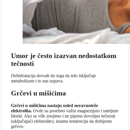
Umor je često izazvan nedostatkom
tečnosti
Dehidratacija dovodi do toga da telo isključuje
metabolizam i to nas uspava.
Grčevi u mišićima
Grčevi u mišićima nastaju usled neravnoteže
elektrolita.
Ovde su posebno važni magnezijum i natrijum
hlorid. Ako se više znojimo i ne pijemo dovoljno tečnosti
(uključujući elektrolite), imamo tendenciju da dobijemo
grčeve.