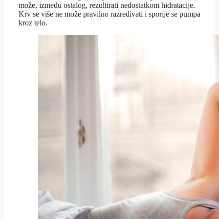
može, između ostalog, rezultirati nedostatkom hidratacije.
Krv se više ne može pravilno razređivati i sporije se pumpa
kroz telo.