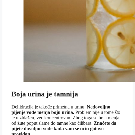
Boja urina je tamnija
Dehidracija je takođe primetna u urinu.
Nedovoljno
pijenje vode menja boju urina.
Problem nije u tome što
je razblažen, već koncentrovan. Zbog toga se boja menja
od žute poput slame do tamne kao ćilibara.
Znaćete da
pijete dovoljno vode kada vam se urin gotovo
providan.