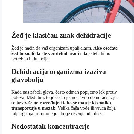
Žeđ je klasičan znak dehidracije
Žeđ je način da vaš organizam upali alarm.
Ako osećate
žeđ to znali da ste već dehidrirani
i da je telu hitno
potrebna hidratacija.
Dehidracija organizma izaziva
glavobolju
Kada nas zaboli glava, često odmah popijemo lek protiv
bolova. Međutim, to je često jednostavno dehidracija, jer
se
krv više ne razređuje i tako se manje kiseonika
transportuje u mozak.
Velika čaša vode ili vruća šolja
biljnog čaja prirodnije je i bolje rešenje od tableta.
Nedostatak koncentracije