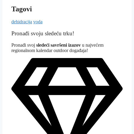
Tagovi
dehidracija
voda
Pronađi svoju sledeću trku!
Pron
ađi svoj
sledeći savršeni izazov
u najvećem
regionalnom kalendar outdoor događaja!