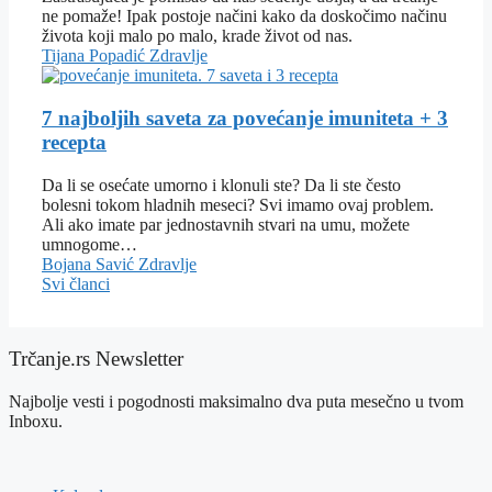
ne pomaže! Ipak postoje načini kako da doskočimo načinu
života koji malo po malo, krade život od nas.
Tijana Popadić
Zdravlje
7 najboljih saveta za povećanje imuniteta + 3
recepta
Da li se osećate umorno i klonuli ste? Da li ste često
bolesni tokom hladnih meseci? Svi imamo ovaj problem.
Ali ako imate par jednostavnih stvari na umu, možete
umnogome…
Bojana Savić
Zdravlje
Svi članci
Trčanje.rs Newsletter
Najbolje vesti i pogodnosti maksimalno dva puta mesečno u tvom
Inboxu.