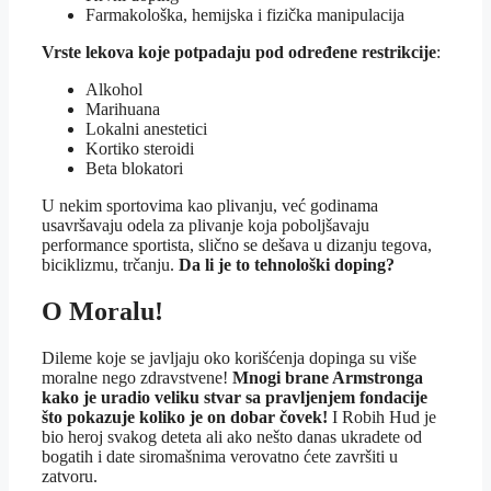
Farmakološka, hemijska i fizička manipulacija
Vrste lekova koje potpadaju pod određene restrikcije
:
Alkohol
Marihuana
Lokalni anestetici
Kortiko steroidi
Beta blokatori
U nekim sportovima kao plivanju, već godinama
usavršavaju odela za plivanje koja poboljšavaju
performance sportista, slično se dešava u dizanju tegova,
biciklizmu, trčanju.
Da li je to tehnološki doping?
O Moralu!
Dileme koje se javljaju oko korišćenja dopinga su više
moralne nego zdravstvene!
Mnogi brane Armstronga
kako je uradio veliku stvar sa pravljenjem fondacije
što pokazuje koliko je on dobar čovek!
I Robih Hud je
bio heroj svakog deteta ali ako nešto danas ukradete od
bogatih i date siromašnima verovatno ćete završiti u
zatvoru.