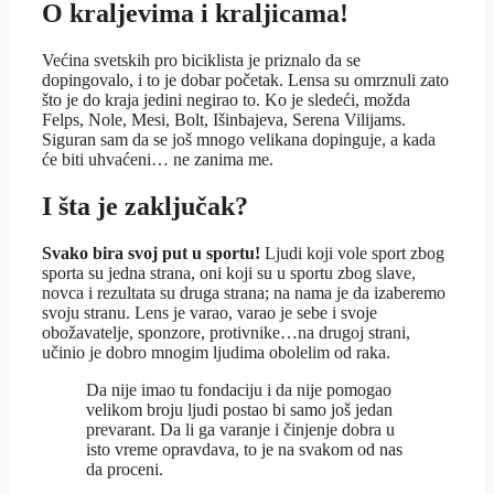
O kraljevima i kraljicama!
Većina svetskih pro biciklista je priznalo da se
dopingovalo, i to je dobar početak. Lensa su omrznuli zato
što je do kraja jedini negirao to. Ko je sledeći, možda
Felps, Nole, Mesi, Bolt, Išinbajeva, Serena Vilijams.
Siguran sam da se još mnogo velikana dopinguje, a kada
će biti uhvaćeni… ne zanima me.
I šta je zaključak?
Svako bira svoj put u sportu!
Ljudi koji vole sport zbog
sporta su jedna strana, oni koji su u sportu zbog slave,
novca i rezultata su druga strana; na nama je da izaberemo
svoju stranu. Lens je varao, varao je sebe i svoje
obožavatelje, sponzore, protivnike…na drugoj strani,
učinio je dobro mnogim ljudima obolelim od raka.
Da nije imao tu fondaciju i da nije pomogao
velikom broju ljudi postao bi samo još jedan
prevarant. Da li ga varanje i činjenje dobra u
isto vreme opravdava, to je na svakom od nas
da proceni.