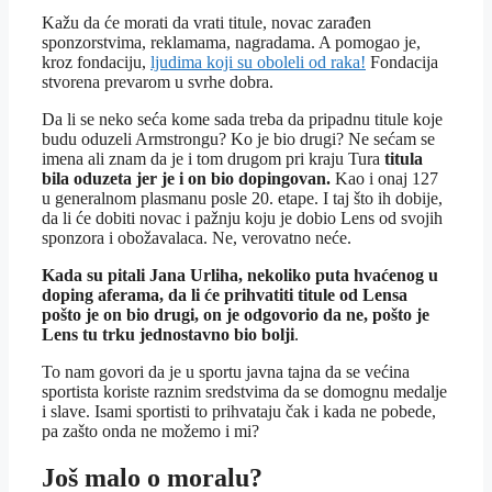
Kažu da će morati da vrati titule, novac zarađen
sponzorstvima, reklamama, nagradama. A pomogao je,
kroz fondaciju,
ljudima koji su oboleli od raka!
Fondacija
stvorena prevarom u svrhe dobra.
Da li se neko seća kome sada treba da pripadnu titule koje
budu oduzeli Armstrongu? Ko je bio drugi? Ne sećam se
imena ali znam da je i tom drugom pri kraju Tura
titula
bila oduzeta jer je i on bio dopingovan.
Kao i onaj 127
u generalnom plasmanu posle 20. etape. I taj što ih dobije,
da li će dobiti novac i pažnju koju je dobio Lens od svojih
sponzora i obožavalaca. Ne, verovatno neće.
Kada su pitali Jana Urliha, nekoliko puta hvaćenog u
doping aferama, da li će prihvatiti titule od Lensa
pošto je on bio drugi, on je odgovorio da ne, pošto je
Lens tu trku jednostavno bio bolji
.
To nam govori da je u sportu javna tajna da se većina
sportista koriste raznim sredstvima da se domognu medalje
i slave. Isami sportisti to prihvataju čak i kada ne pobede,
pa zašto onda ne možemo i mi?
Još malo o moralu?