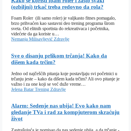
Kako se koristi foam roler i zašto svaki
(ozbiljni) trkač treba redovno da rola?
Foam Roler (ili samo roler) je valjkasto fitnes pomagalo,
brzo prihvaćen kao sastavni deo trening programa širom
sveta. Od elitnih sportista do rekreativaca i početnika,
videćete da ga koriste u…
Nemanja Milisavljević
Zdravlje
Sve o disanju prlikom trčanja! Kako da
dišem kada trčim?
Jedno od najčešćih pitanja koje postavljaju svi početnici u
trčanju jeste – kako da dišem kada trčim? Ali ovo pitanje je
važno i za one koji se već duže vreme…
Jelena Batar
Trening
Zdravlje
Alarm: Sedenje nas ubija! Evo kako nam
gledanje TVa i rad za kompjuterom skraćuju
život
Zastrašujuća je pomisao da nas sedenje ubija, a da trčanje -