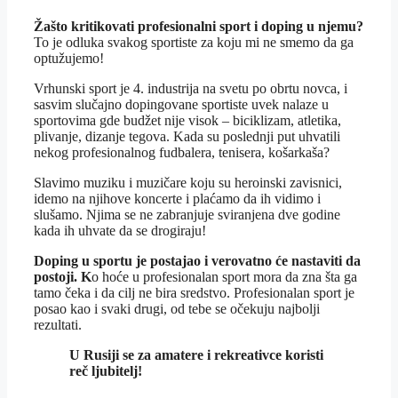
Žašto kritikovati profesionalni sport i doping u njemu?
To je odluka svakog sportiste za koju mi ne smemo da ga
optužujemo!
Vrhunski sport je 4. industrija na svetu po obrtu novca, i
sasvim slučajno dopingovane sportiste uvek nalaze u
sportovima gde budžet nije visok – biciklizam, atletika,
plivanje, dizanje tegova. Kada su poslednji put uhvatili
nekog profesionalnog fudbalera, tenisera, košarkaša?
Slavimo muziku i muzičare koju su heroinski zavisnici,
idemo na njihove koncerte i plaćamo da ih vidimo i
slušamo. Njima se ne zabranjuje sviranjena dve godine
kada ih uhvate da se drogiraju!
Doping u sportu je postajao i verovatno će nastaviti da
postoji. K
o hoće u profesionalan sport mora da zna šta ga
tamo čeka i da cilj ne bira sredstvo. Profesionalan sport je
posao kao i svaki drugi, od tebe se očekuju najbolji
rezultati.
U Rusiji se za amatere i rekreativce koristi
reč ljubitelj!