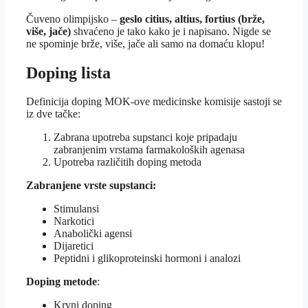
Čuveno olimpijsko –
geslo citius, altius, fortius (brže,
više, jače)
shvaćeno je tako kako je i napisano. Nigde se
ne spominje brže, više, jače ali samo na domaću klopu!
Doping lista
Definicija doping MOK-ove medicinske komisije sastoji se
iz dve tačke:
Zabrana upotreba supstanci koje pripadaju
zabranjenim vrstama farmakoloških agenasa
Upotreba različitih doping metoda
Zabranjene vrste supstanci:
Stimulansi
Narkotici
Anabolički agensi
Dijaretici
Peptidni i glikoproteinski hormoni i analozi
Doping metode
:
Krvni doping