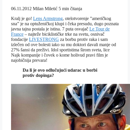
06.11.2012
Milan Miletić
5 min čitanja
Kralj je go!
Lens Armstrong
, otelotvorenje ”američkog
sna” je na optuženičkoj klupi i čeka presudu, dugo poznata
javna tajna postala je istina. 7 puta osvajač
Le Tour de
France
– najteže biciklističke trke na svetu, osnivač
fondacije
LIVESTRONG
za borbu protiv raka i sam
izlečen od ove bolesti iako su mu doktori davali manje od
27% šansi da preživi. Idol sportistima širom sveta, lice
Najk kompanije i čovek o kome holivud pravi film je
najobičnija prevara!
Da li je ovo odlučujući udarac u borbi
protiv dopinga?