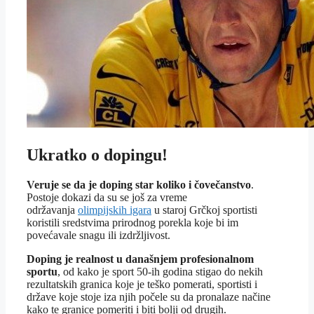
Ukratko o dopingu!
Veruje se da je doping star koliko i čovečanstvo
.
Postoje dokazi da su se još za vreme
održavanja
olimpijskih igara
u staroj Grčkoj sportisti
koristili sredstvima prirodnog porekla koje bi im
povećavale snagu ili izdržljivost.
Doping je realnost u današnjem profesionalnom
sportu
, od kako je sport 50-ih godina stigao do nekih
rezultatskih granica koje je teško pomerati, sportisti i
države koje stoje iza njih počele su da pronalaze načine
kako te granice pomeriti i biti bolji od drugih.