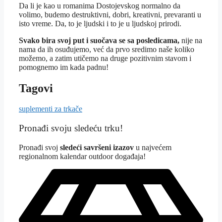
Da li je kao u romanima Dostojevskog normalno da
volimo, budemo destruktivni, dobri, kreativni, prevaranti u
isto vreme. Da, to je ljudski i to je u ljudskoj prirodi.
Svako bira svoj put i suočava se sa posledicama,
nije na
nama da ih osuđujemo, već da prvo sredimo naše koliko
možemo, a zatim utičemo na druge pozitivnim stavom i
pomognemo im kada padnu!
Tagovi
suplementi za trkače
Pronađi svoju sledeću trku!
Pron
ađi svoj
sledeći savršeni izazov
u najvećem
regionalnom kalendar outdoor događaja!