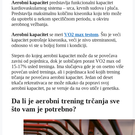
Aerobni kapacitet
predstavlja funkcionalni kapacitet
kardiovaskularnog sistema – srca, krvnih sudova i pluća.
Predstavlja maksimalnu količinu kiseonika koju telo može
da upotrebi u nekom specifičnom periodu, u okviru
aerobnog vežbanja.
Aerobni kapacitet
se meri
VO2 max testom
. Što je veći
kapacitet potrošnje kiseonika, veći je nivo utreniranosti,
odnosno vi ste u boljoj formi i kondiciji.
Stepen do kojeg aerobni kapacitet može da se povećava
zavisi od pojednica, dok je uobičajen porast VO2 max od
15-17% usled treninga. Ima slučajeva gde je on osetno više
povećan usled treninga, ali i pojedinaca kod kojih trening
trčanja ne povećava aerobni kapacitet. Jedan od deset
trkača rekreativaca ne može nikako da popravi svoj
aerobni kapacitet, pa se veruje da na ovo utiče i genetika.
Da li je aerobni trening trčanja sve
što vam je potrebno?