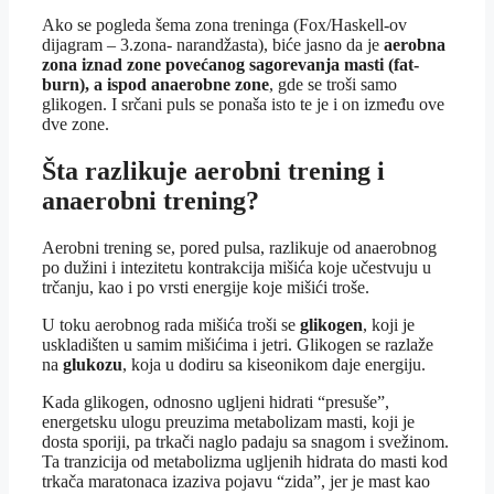
Ako se pogleda šema zona treninga (Fox/Haskell-ov
dijagram – 3.zona- narandžasta), biće jasno da je
aerobna
zona iznad zone povećanog sagorevanja masti (fat-
burn), a ispod anaerobne zone
, gde se troši samo
glikogen. I srčani puls se ponaša isto te je i on između ove
dve zone.
Šta razlikuje aerobni trening i
anaerobni trening?
Aerobni trening se, pored pulsa, razlikuje od anaerobnog
po dužini i intezitetu kontrakcija mišića koje učestvuju u
trčanju, kao i po vrsti energije koje mišići troše.
U toku aerobnog rada mišića troši se
glikogen
, koji je
uskladišten u samim mišićima i jetri. Glikogen se razlaže
na
glukozu
, koja u dodiru sa kiseonikom daje energiju.
Kada glikogen, odnosno ugljeni hidrati “presuše”,
energetsku ulogu preuzima metabolizam masti, koji je
dosta sporiji, pa trkači naglo padaju sa snagom i svežinom.
Ta tranzicija od metabolizma ugljenih hidrata do masti kod
trkača maratonaca izaziva pojavu “zida”, jer je mast kao