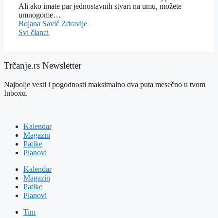
Ali ako imate par jednostavnih stvari na umu, možete
umnogome…
Bojana Savić
Zdravlje
Svi članci
Trčanje.rs Newsletter
Najbolje vesti i pogodnosti maksimalno dva puta mesečno u tvom
Inboxu.
Kalendar
Magazin
Patike
Planovi
Kalendar
Magazin
Patike
Planovi
Tim