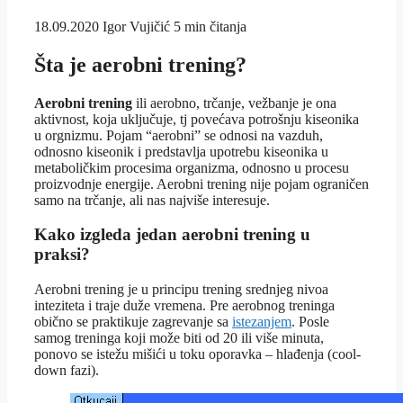
18.09.2020
Igor Vujičić
5 min čitanja
Šta je aerobni trening?
Aerobni trening
ili aerobno, trčanje, vežbanje je ona
aktivnost, koja uključuje, tj povećava potrošnju kiseonika
u orgnizmu. Pojam “aerobni” se odnosi na vazduh,
odnosno kiseonik i predstavlja upotrebu kiseonika u
metaboličkim procesima organizma, odnosno u procesu
proizvodnje energije. Aerobni trening nije pojam ograničen
samo na trčanje, ali nas najviše interesuje.
Kako izgleda jedan aerobni trening u
praksi?
Aerobni trening je u principu trening srednjeg nivoa
inteziteta i traje duže vremena. Pre aerobnog treninga
obično se praktikuje zagrevanje sa
istezanjem
. Posle
samog treninga koji može biti od 20 ili više minuta,
ponovo se istežu mišići u toku oporavka – hlađenja (cool-
down fazi).