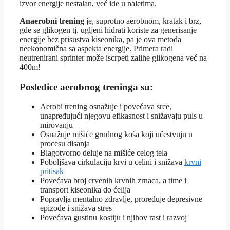
izvor energije nestalan, već ide u naletima.
Anaerobni trening
je, suprotno aerobnom, kratak i brz,
gde se glikogen tj. ugljeni hidrati koriste za generisanje
energije bez prisustva kiseonika, pa je ova metoda
neekonomična sa aspekta energije. Primera radi
neutrenirani sprinter može iscrpeti zalihe glikogena već na
400m!
Posledice aerobnog treninga su:
Aerobi trening osnažuje i povećava srce,
unapređujući njegovu efikasnost i snižavaju puls u
mirovanju
Osnažuje mišiće grudnog koša koji učestvuju u
procesu disanja
Blagotvorno deluje na mišiće celog tela
Poboljšava cirkulaciju krvi u celini i snižava
krvni
pritisak
Povećava broj crvenih krvnih zrnaca, a time i
transport kiseonika do ćelija
Popravlja mentalno zdravlje, proređuje depresivne
epizode i snižava stres
Povećava gustinu kostiju i njihov rast i razvoj