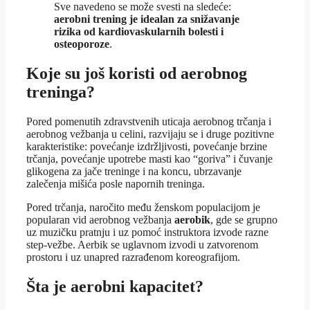
Sve navedeno se može svesti na sledeće:
aerobni trening je idealan za snižavanje
rizika od kardiovaskularnih bolesti i
osteoporoze
.
Koje su još koristi od aerobnog
treninga?
Pored pomenutih zdravstvenih uticaja aerobnog trčanja i
aerobnog vežbanja u celini, razvijaju se i druge pozitivne
karakteristike: povećanje izdržljivosti, povećanje brzine
trčanja, povećanje upotrebe masti kao “goriva” i čuvanje
glikogena za jače treninge i na koncu, ubrzavanje
zalečenja mišića posle napornih treninga.
Pored trčanja, naročito među ženskom populacijom je
popularan vid aerobnog vežbanja
aerobik
, gde se grupno
uz muzičku pratnju i uz pomoć instruktora izvode razne
step-vežbe. Aerbik se uglavnom izvodi u zatvorenom
prostoru i uz unapred razrađenom koreografijom.
Šta je aerobni kapacitet?