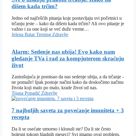
dišem kada trčim?
Jedno od najčešćih pitanja koje postavljaju svi početnici u
trčanju jeste – kako da dišem kada trčim? Ali ovo pitanje je
važno i za one koji se već duže vreme…
Jelena Batar
Trening
Zdravlje
Alarm: Sedenje nas ubija! Evo kako nam
gledanje TVa i rad za kompjuterom skraćuju
život
Zastrašujuća je pomisao da nas sedenje ubija, a da trčanje -
ne pomaže! Ipak postoje načini kako da doskočimo načinu
života koji malo po malo, krade život od nas.
Tijana Popadić
Zdravlje
7 najboljih saveta za povećanje imuniteta + 3
recepta
Da li se osećate umorno i klonuli ste? Da li ste često
bolesni tokom hladnih meseci? Svi imamo ovaj problem.