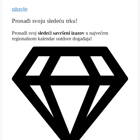
zdravlje
Pronađi svoju sledeću trku!
Pron
ađi svoj
sledeći savršeni izazov
u najvećem
regionalnom kalendar outdoor događaja!