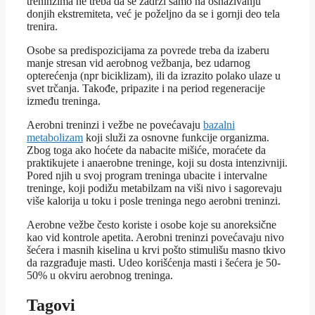
treninzima ne treba da se zadrži samo na osnaživanju
donjih ekstremiteta, već je poželjno da se i gornji deo tela
trenira.
Osobe sa predispozicijama za povrede treba da izaberu
manje stresan vid aerobnog vežbanja, bez udarnog
opterećenja (npr biciklizam), ili da izrazito polako ulaze u
svet trčanja. Takođe, pripazite i na period regeneracije
između treninga.
Aerobni treninzi i vežbe ne povećavaju
bazalni
metabolizam
koji služi za osnovne funkcije organizma.
Zbog toga ako hoćete da nabacite mišiće, moraćete da
praktikujete i anaerobne treninge, koji su dosta intenzivniji.
Pored njih u svoj program treninga ubacite i intervalne
treninge, koji podižu metabilzam na viši nivo i sagorevaju
više kalorija u toku i posle treninga nego aerobni treninzi.
Aerobne vežbe često koriste i osobe koje su anoreksične
kao vid kontrole apetita. Aerobni treninzi povećavaju nivo
šećera i masnih kiselina u krvi pošto stimulišu masno tkivo
da razgrađuje masti. Udeo korišćenja masti i šećera je 50-
50% u okviru aerobnog treninga.
Tagovi