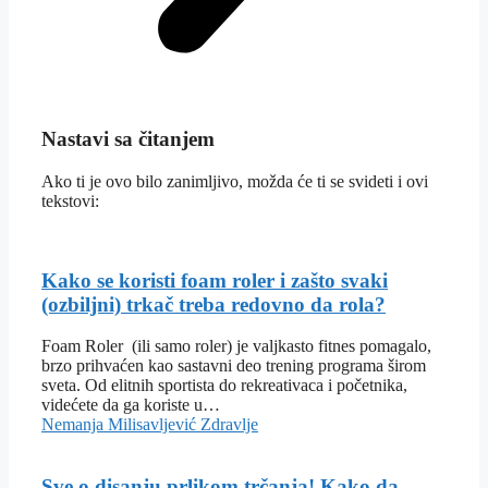
Nastavi sa čitanjem
Ako ti je ovo bilo zanimljivo, možda će ti se svideti i ovi
tekstovi:
Kako se koristi foam roler i zašto svaki
(ozbiljni) trkač treba redovno da rola?
Foam Roler (ili samo roler) je valjkasto fitnes pomagalo,
brzo prihvaćen kao sastavni deo trening programa širom
sveta. Od elitnih sportista do rekreativaca i početnika,
videćete da ga koriste u…
Nemanja Milisavljević
Zdravlje
Sve o disanju prlikom trčanja! Kako da