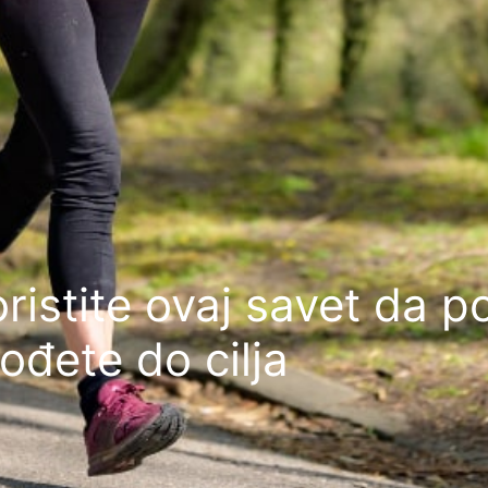
koristite ovaj savet da 
dođete do cilja