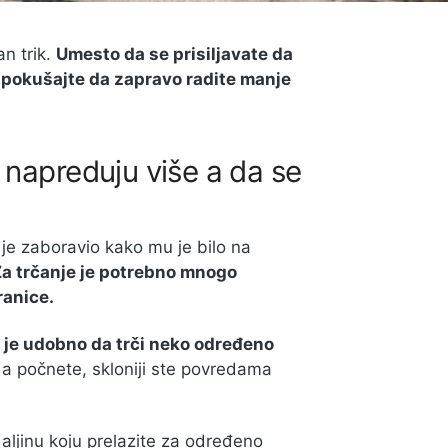
an trik.
Umesto da se prisiljavate da
, pokušajte da zapravo radite manje
 napreduju više a da se
 je zaboravio kako mu je bilo na
a trčanje je potrebno mnogo
ranice.
 je udobno da trči neko određeno
ada počnete, skloniji ste povredama
aljinu koju prelazite za određeno