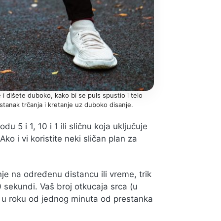
 dišete duboko, kako bi se puls spustio i telo
stanak trčanja i kretanje uz duboko disanje.
u 5 i 1, 10 i 1 ili sličnu koja uključuje
ko i vi koristite neki sličan plan za
e na određenu distancu ili vreme, trik
 sekundi. Vaš broj otkucaja srca (u
 u roku od jednog minuta od prestanka