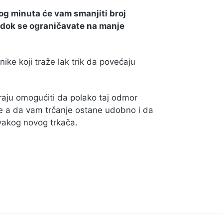
g minuta će vam smanjiti broj
 dok se ograničavate na manje
ke koji traže lak trik da povećaju
aju omogućiti da polako taj odmor
te a da vam trčanje ostane udobno i da
svakog novog trkača.