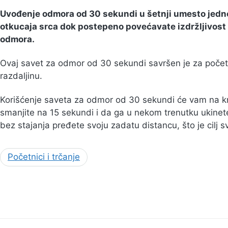
Uvođenje odmora od 30 sekundi u šetnji umesto jedno
otkucaja srca dok postepeno povećavate izdržljivost
odmora.
Ovaj savet za odmor od 30 sekundi savršen je za početni
razdaljinu.
Korišćenje saveta za odmor od 30 sekundi će vam na kr
smanjite na 15 sekundi i da ga u nekom trenutku ukine
bez stajanja pređete svoju zadatu distancu, što je cilj 
Početnici i trčanje