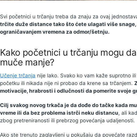
Svi početnici u trčanju treba da znaju za ovaj jednostav
trčite duže distance tako što ćete ulagati više snage
ograničavanjem vremena za odmor/šetnju.
Kako početnici u trčanju mogu da
muče manje?
Učenje trčanja
nije lako. Svako ko vam kaže suprotno ili
početku ili nikada nije ni probao da krene sa trčanjem.
Z
motivacije, hrabrosti i odlučnosti da pomerite svoje g
Cilj svakog novog trkača je da dođe do tačke kada mu
vreme ili da bez problema istrči neku distancu
, ali k
zbog pretreniranosti ili prebrzog povećanja udaljenosti.
Ako ste trenuto zaglavljeni u pokušaju da povećate razd