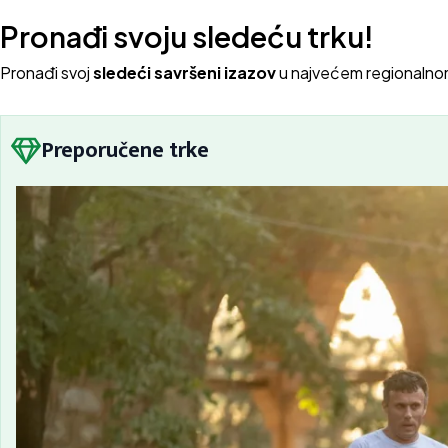
Pronađi svoju sledeću trku!
Pron
ađi svoj
sledeći savršeni izazov
u najvećem regionalno
Preporučene trke