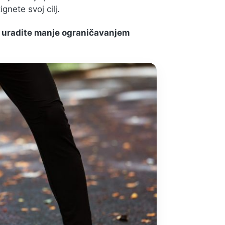
nete svoj cilj.
da uradite manje ograničavanjem