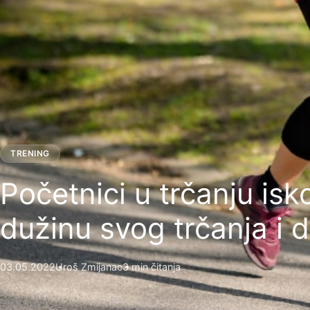
TRENING
Početnici u trčanju is
dužinu svog trčanja i 
03.05.2022
Uroš Zmijanac
3 min čitanja