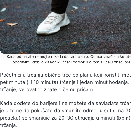
Kada odmarate nemojte nikada da radite ovo. Odmor znači da šetate i
oporavilo i dobilo kiseonik. Znači odmor u ovom slučaju znači pre
Početnici u trčanju obično trče po planu koji koristiti metod
pet minuta (ili 10 minuta) trčanja i jedan minut hodanja. A
trčanje, verovatno znate o čemu pričam.
Kada dođete do barijere i ne možete da savladate trčanj
je u tome da pokušate da smanjite odmor u šetnji na 30
proseku) se smanjuje za 20-30 otkucaja u minuti (bpm)
trčanja.