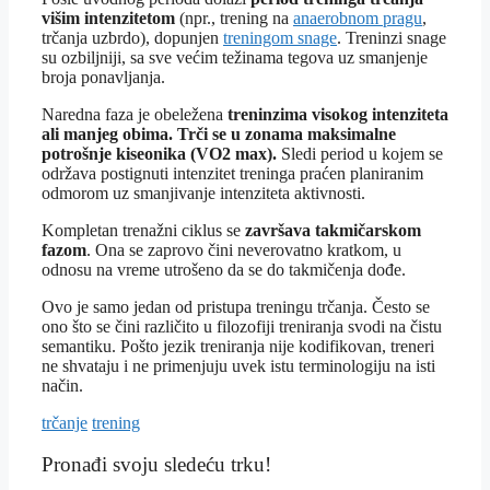
višim intenzitetom
(npr., trening na
anaerobnom pragu
,
trčanja uzbrdo), dopunjen
treningom snage
. Treninzi snage
su ozbiljniji, sa sve većim težinama tegova uz smanjenje
broja ponavljanja.
Naredna faza je obeležena
treninzima visokog intenziteta
ali manjeg obima.
Trči se u zonama maksimalne
potrošnje kiseonika (VO2 max).
Sledi period u kojem se
održava postignuti intenzitet treninga praćen planiranim
odmorom uz smanjivanje intenziteta aktivnosti.
Kompletan trenažni ciklus se
završava takmičarskom
fazom
. Ona se zaprovo čini neverovatno kratkom, u
odnosu na vreme utrošeno da se do takmičenja dođe.
Ovo je samo jedan od pristupa treningu trčanja. Često se
ono što se čini različito u filozofiji treniranja svodi na čistu
semantiku. Pošto jezik treniranja nije kodifikovan, treneri
ne shvataju i ne primenjuju uvek istu terminologiju na isti
način.
Tagovi
trčanje
trening
Pronađi svoju sledeću trku!