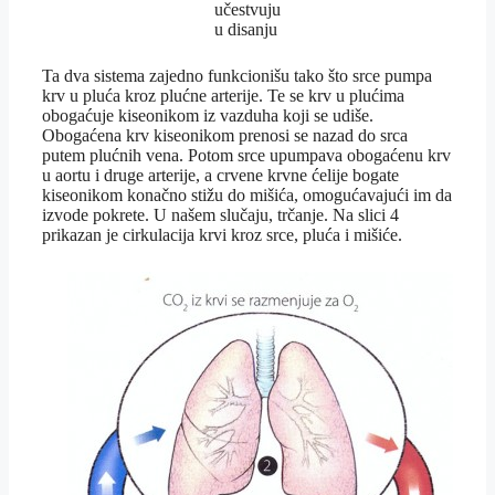
učestvuju
u disanju
Ta dva sistema zajedno funkcionišu tako što srce pumpa
krv u pluća kroz plućne arterije. Te se krv u plućima
obogaćuje kiseonikom iz vazduha koji se udiše.
Obogaćena krv kiseonikom prenosi se nazad do srca
putem plućnih vena. Potom srce upumpava obogaćenu krv
u aortu i druge arterije, a crvene krvne ćelije bogate
kiseonikom konačno stižu do mišića, omogućavajući im da
izvode pokrete. U našem slučaju, trčanje. Na slici 4
prikazan je cirkulacija krvi kroz srce, pluća i mišiće.