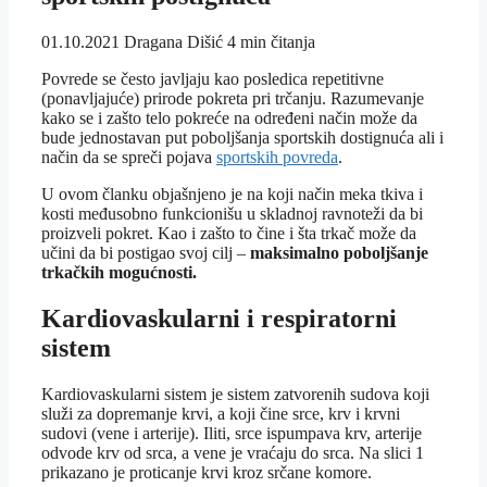
01.10.2021
Dragana Dišić
4 min čitanja
Povrede se često javljaju kao posledica repetitivne
(ponavljajuće) prirode pokreta pri trčanju. Razumevanje
kako se i zašto telo pokreće na određeni način može da
bude jednostavan put poboljšanja sportskih dostignuća ali i
način da se spreči pojava
sportskih povreda
.
U ovom članku objašnjeno je na koji način meka tkiva i
kosti međusobno funkcionišu u skladnoj ravnoteži da bi
proizveli pokret. Kao i zašto to čine i šta trkač može da
učini da bi postigao svoj cilj –
maksimalno poboljšanje
trkačkih mogućnosti.
Kardiovaskularni i respiratorni
sistem
Kardiovaskularni sistem je sistem zatvorenih sudova koji
služi za dopremanje krvi, a koji čine srce, krv i krvni
sudovi (vene i arterije). Iliti, srce ispumpava krv, arterije
odvode krv od srca, a vene je vraćaju do srca. Na slici 1
prikazano je proticanje krvi kroz srčane komore.