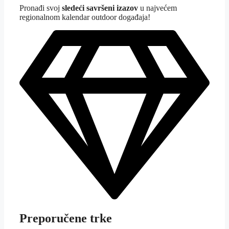
Pron
ađi svoj
sledeći savršeni izazov
u najvećem
regionalnom kalendar outdoor događaja!
Preporučene trke