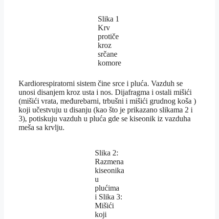
Slika 1
Krv
protiče
kroz
srčane
komore
Kardiorespiratorni sistem čine srce i pluća. Vazduh se
unosi disanjem kroz usta i nos. Dijafragma i ostali mišići
(mišići vrata, međurebarni, trbušni i mišići grudnog koša )
koji učestvuju u disanju (kao što je prikazano slikama 2 i
3), potiskuju vazduh u pluća gde se kiseonik iz vazduha
meša sa krvlju.
Slika 2:
Razmena
kiseonika
u
plućima
i Slika 3:
Mišići
koji