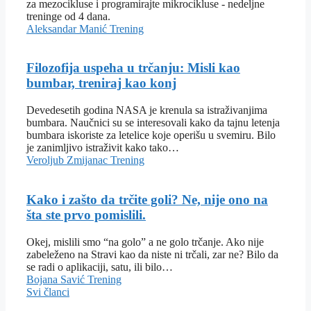
za mezocikluse i programirajte mikrocikluse - nedeljne
treninge od 4 dana.
Aleksandar Manić
Trening
Filozofija uspeha u trčanju: Misli kao
bumbar, treniraj kao konj
Devedesetih godina NASA je krenula sa istraživanjima
bumbara. Naučnici su se interesovali kako da tajnu letenja
bumbara iskoriste za letelice koje operišu u svemiru. Bilo
je zanimljivo istraživit kako tako…
Veroljub Zmijanac
Trening
Kako i zašto da trčite goli? Ne, nije ono na
šta ste prvo pomislili.
Okej, mislili smo “na golo” a ne golo trčanje. Ako nije
zabeleženo na Stravi kao da niste ni trčali, zar ne? Bilo da
se radi o aplikaciji, satu, ili bilo…
Bojana Savić
Trening
Svi članci