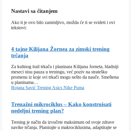
Nastavi sa čitanjem
Ako ti je ovo bilo zanimljivo, možda će ti se svideti i ovi
tekstovi:
4 tajne Kilijana Žornea za zimski trening
trčanja
Za kultnog trail trkača i planinara Kilijana Jorneta, hladniji
meseci nisu pauza u treningu, već poziv na stratešku
promenu iz koje svi trkači mogu nešto da nauče. Smeštena
u planinama…
Bojana Savić
Trening
Asics
Nike
Puma
Trenažni mikrociklus – Kako konstruisati
nedeljni trening plan?
Trening je način da izvučete maksimum od svoje zdrave
navike trčanja. Planirajte u makrociklusima, adaptirajte se