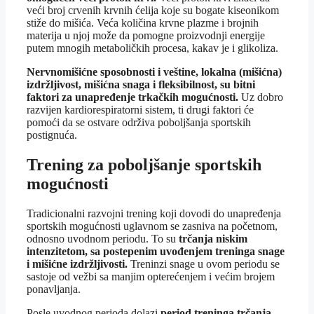
veći broj crvenih krvnih ćelija koje su bogate kiseonikom
stiže do mišića. Veća količina krvne plazme i brojnih
materija u njoj može da pomogne proizvodnji energije
putem mnogih metaboličkih procesa, kakav je i glikoliza.
Nervnomišićne sposobnosti i veštine, lokalna (mišićna)
izdržljivost, mišićna snaga i fleksibilnost, su bitni
faktori za unapređenje trkačkih mogućnosti.
Uz dobro
razvijen kardiorespiratorni sistem, ti drugi faktori će
pomoći da se ostvare održiva poboljšanja sportskih
postignuća.
Trening za poboljšanje sportskih
mogućnosti
Tradicionalni razvojni trening koji dovodi do unapređenja
sportskih mogućnosti uglavnom se zasniva na početnom,
odnosno uvodnom periodu. To su
trčanja niskim
intenzitetom, sa postepenim uvođenjem treninga snage
i mišićne izdržljivosti.
Treninzi snage u ovom periodu se
sastoje od vežbi sa manjim opterećenjem i većim brojem
ponavljanja.
Posle uvodnog perioda dolazi
period treninga trčanja