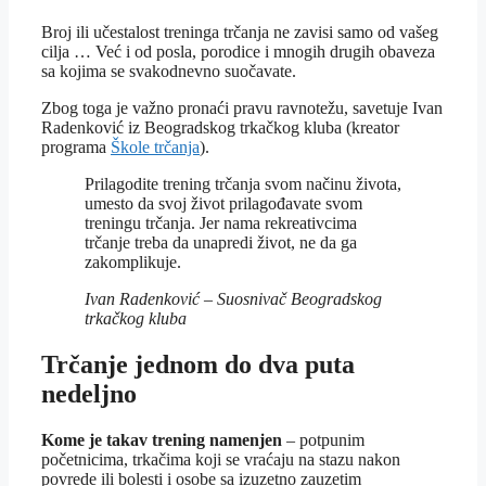
Broj ili učestalost treninga trčanja ne zavisi samo od vašeg
cilja … Već i od posla, porodice i mnogih drugih obaveza
sa kojima se svakodnevno suočavate.
Zbog toga je važno pronaći pravu ravnotežu, savetuje Ivan
Radenković iz Beogradskog trkačkog kluba (kreator
programa
Škole trčanja
).
Prilagodite trening trčanja svom načinu života,
umesto da svoj život prilagođavate svom
treningu trčanja. Jer nama rekreativcima
trčanje treba da unapredi život, ne da ga
zakomplikuje.
Ivan Radenković – Suosnivač Beogradskog
trkačkog kluba
Trčanje jednom do dva puta
nedeljno
Kome je takav trening
namenjen
– potpunim
početnicima, trkačima koji se vraćaju na stazu nakon
povrede ili bolesti i osobe sa izuzetno zauzetim