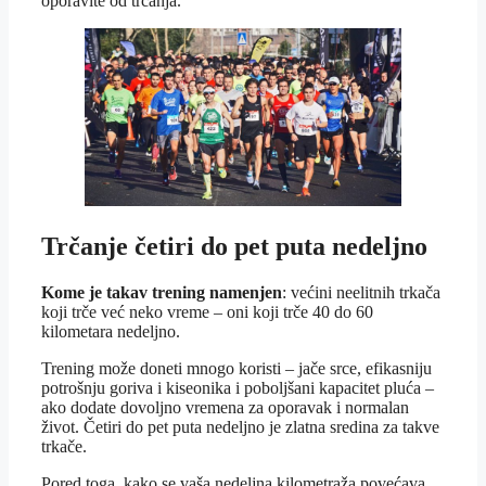
oporavite od trčanja.
Trčanje četiri do pet puta nedeljno
Kome je takav trening
namenjen
: većini neelitnih trkača
koji trče već neko vreme – oni koji trče 40 do 60
kilometara nedeljno.
Trening može doneti mnogo koristi – jače srce, efikasniju
potrošnju goriva i kiseonika i poboljšani kapacitet pluća –
ako dodate dovoljno vremena za oporavak i normalan
život. Četiri do pet puta nedeljno je zlatna sredina za takve
trkače.
Pored toga, kako se vaša nedeljna kilometraža povećava,