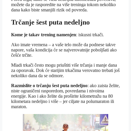
možete da je rasporedite na više treninga tokom nekoliko
dana kako biste smanjili rizik od povreda.
Trčanje šest puta nedeljno
Kome je takav trening
namenjen
: iskusni trkači.
Ako imate vremena – a vaše telo može da podnese takve
napore, vaša kondicija će se najverovatnije poboljšati ako
češće trčite.
Mladi trkači često mogu priuštiti više trčanja i manje dana
za oporavak. Dok će starijim trkačima verovatno trebati još
nekoliko dana da se odmore.
Razmislite o trčanju šest puta nedeljno
: ako zaista želite,
niste ograničeni rasporedom, povredama i nivoima
energije. Kao i ako želite da proširite kilometražu na 80
kilometara nedeljno i više – jer ciljate na polumaraton ili
maraton.