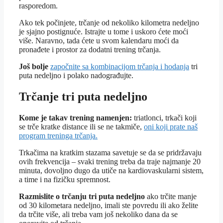
rasporedom.
Ako tek počinjete, trčanje od nekoliko kilometra nedeljno
je sjajno postignuće. Istrajte u tome i uskoro ćete moći
više. Naravno, tada ćete u svom kalendaru moći da
pronađete i prostor za dodatni trening trčanja.
Još bolje
započnite sa kombinacijom trčanja i hodanja
tri
puta nedeljno i polako nadograđujte.
Trčanje tri puta nedeljno
Kome je takav trening
namenjen
:
triatlonci, trkači koji
se trče kratke distance ili se ne takmiče,
oni koji prate naš
program treninga trčanja.
Trkačima na kratkim stazama savetuje se da se pridržavaju
ovih frekvencija – svaki trening treba da traje najmanje 20
minuta, dovoljno dugo da utiče na kardiovaskularni sistem,
a time i na fizičku spremnost.
Razmislite o trčanju tri puta nedeljno
ako trčite manje
od 30 kilometara nedeljno, imali ste povredu ili ako želite
da trčite više, ali treba vam još nekoliko dana da se