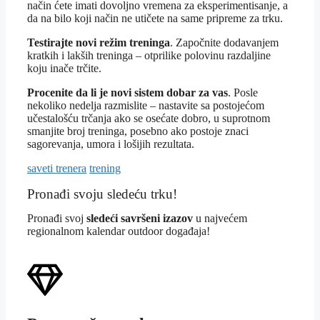
način ćete imati dovoljno vremena za eksperimentisanje, a
da na bilo koji način ne utičete na same pripreme za trku.
Testirajte novi režim treninga
. Započnite dodavanjem
kratkih i lakših treninga – otprilike polovinu razdaljine
koju inače trčite.
Procenite da li je novi sistem dobar za vas
. Posle
nekoliko nedelja razmislite – nastavite sa postojećom
učestalošću trčanja ako se osećate dobro, u suprotnom
smanjite broj treninga, posebno ako postoje znaci
sagorevanja, umora i lošijih rezultata.
saveti trenera
trening
Pronađi svoju sledeću trku!
Pron
ađi svoj
sledeći savršeni izazov
u najvećem
regionalnom kalendar outdoor događaja!