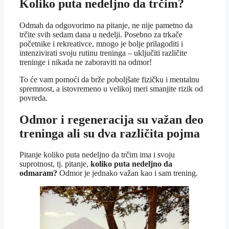
Koliko puta nedeljno da trčim?
Odmah da odgovorimo na pitanje, ne nije pametno da
trčite svih sedam dana u nedelji. Posebno za trkače
početnike i rekreativce, mnogo je bolje prilagoditi i
intenzivirati svoju rutinu treninga – uključiti različite
treninge i nikada ne zaboraviti na odmor!
To će vam pomoći da brže poboljšate fizičku i mentalnu
spremnost, a istovremeno u velikoj meri smanjite rizik od
povreda.
Odmor i regeneracija su važan deo
treninga ali su dva različita pojma
Pitanje koliko puta nedeljno da trčim ima i svoju
suprotnost, tj. pitanje,
koliko puta nedeljno da
odmaram?
Odmor je jednako važan kao i sam trening.