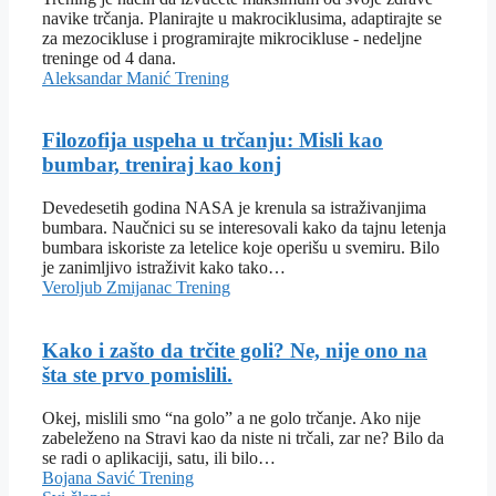
navike trčanja. Planirajte u makrociklusima, adaptirajte se
za mezocikluse i programirajte mikrocikluse - nedeljne
treninge od 4 dana.
Aleksandar Manić
Trening
Filozofija uspeha u trčanju: Misli kao
bumbar, treniraj kao konj
Devedesetih godina NASA je krenula sa istraživanjima
bumbara. Naučnici su se interesovali kako da tajnu letenja
bumbara iskoriste za letelice koje operišu u svemiru. Bilo
je zanimljivo istraživit kako tako…
Veroljub Zmijanac
Trening
Kako i zašto da trčite goli? Ne, nije ono na
šta ste prvo pomislili.
Okej, mislili smo “na golo” a ne golo trčanje. Ako nije
zabeleženo na Stravi kao da niste ni trčali, zar ne? Bilo da
se radi o aplikaciji, satu, ili bilo…
Bojana Savić
Trening