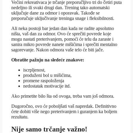
Većini rekreativaca je trčanje preporučljivo tri do četiri puta
nedeljno ili svaki drugi dan. Trening tako automatski
uključuje dane za odmor i oporavak. Takođe se
preporučuje uključivanje treninga snage i fleksibilnosti.
Ali neka postoji bar jedan dan kada ne radite apsolutno
ništa, vaš dan za odmor. Ovo će sprečiti povrede koje
mogu nastati preterivanjem, pomoći će telu da zaraste i
sanira mikro povrede nanete mišićima i sprečiti mentalno
sagorevanje. Nakon odmora vaše telo će biti jače.
Obratite pažnju na sledeće znakove:
iscrpljenost,
produženi bol u mišićima,
promene raspoloženja
nedostatak motivacije itd.
Ako primetite bilo šta od ovoga, treba vam još odmora.
Dugoročno, ovo će poboljšati vaš napredak. Definitivno
ćete dobiti više nego preterivanjem i guranjem ka boljem
rezultatu.
Nije samo trčanje važno!