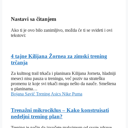
Nastavi sa čitanjem
Ako ti je ovo bilo zanimljivo, možda će ti se svideti i ovi
tekstovi:
4 tajne Kilijana Žornea za zimski trening
trčanja
Za kultnog trail trkača i planinara Kilijana Jorneta, hladniji
meseci nisu pauza u treningu, već poziv na stratešku
promenu iz koje svi trkači mogu nešto da nauče. Smeštena
u planinama…
Bojana Savić
Trening
Asics
Nike
Puma
Trenažni mikrociklus – Kako konstruisati
nedeljni trening plan?
Trening je način da izvučete maksimum od svoje zdrave