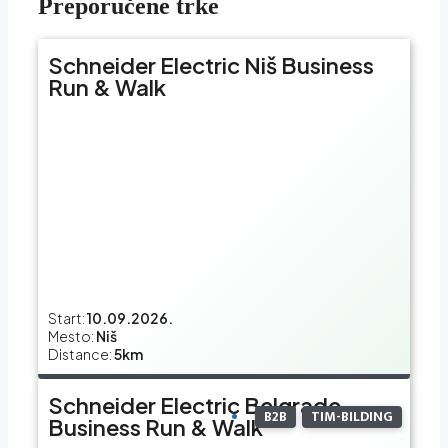
Preporučene trke
Schneider Electric Niš Business
Run & Walk
Start:
10.09.2026.
Mesto:
Niš
Distance:
5km
Schneider Electric Belgrade
B2B
TIM-BILDING
Business Run & Walk