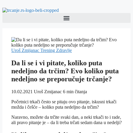
Uroš Zmijanac
Trening
Zdravlje
Da li se i vi pitate, koliko puta
nedeljno da trčim? Evo koliko puta
nedeljno se preporučuje trčanje?
10.02.2021
Uroš Zmijanac
6 min čitanja
Početnici trkači često se pitaju ovo pitanje, iskusni trkači
možda i češće – koliko puta nedeljno da trčim?
Naravno, možete da trčite svaki dan, a neki trkači to i rade,
ali pravo pitanje je – da li treba trčati sedam dana u nedelji?