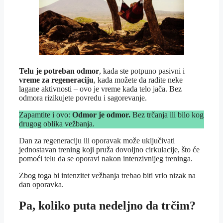
Telu je potreban odmor
, kada ste potpuno pasivni i
vreme za regeneraciju
, kada možete da radite neke
lagane aktivnosti – ovo je vreme kada telo jača. Bez
odmora rizikujete povredu i sagorevanje.
Zapamtite i ovo:
Odmor je odmor.
Bez trčanja ili bilo kog
drugog oblika vežbanja.
Dan za regeneraciju ili oporavak može uključivati
jednostavan trening koji pruža dovoljno cirkulacije, što će
pomoći telu da se oporavi nakon intenzivnijeg treninga.
Zbog toga bi intenzitet vežbanja trebao biti vrlo nizak na
dan oporavka.
Pa, koliko puta nedeljno da trčim?