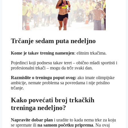
Trčanje sedam puta nedeljno
Kome je takav trening
namenjen
: elitnim trkačima.
Pojedinci koji podnesu takav teret – obično mladi sportisti i
profesionalni trkači – mogu da trče svaki dan.
Razmislite o treningu poput ovog:
ako imate olimpijske
ambicije, nemate problema sa povredama i nije prisilno
trčanje.
Kako povećati broj trkačkih
treninga nedeljno?
Napravite dobar plan
i uradite to kada nema trke za koju
se spremate ili
na samom početku priprema
. Na ovaj