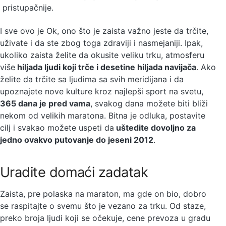
pristupačnije.
I sve ovo je Ok, ono što je zaista važno jeste da trčite,
uživate i da ste zbog toga zdraviji i nasmejaniji. Ipak,
ukoliko zaista želite da okusite veliku trku, atmosferu
više
hiljada ljudi koji trče i desetine hiljada navijača
. Ako
želite da trčite sa ljudima sa svih meridijana i da
upoznajete nove kulture kroz najlepši sport na svetu,
365 dana je pred vama
, svakog dana možete biti bliži
nekom od velikih maratona. Bitna je odluka, postavite
cilj i svakao možete uspeti da
uštedite dovoljno za
jedno ovakvo putovanje do jeseni 2012
.
Uradite domaći zadatak
Zaista, pre polaska na maraton, ma gde on bio, dobro
se raspitajte o svemu što je vezano za trku. Od staze,
preko broja ljudi koji se očekuje, cene prevoza u gradu