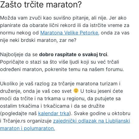
Zašto trčite maraton?
Možda vam zvuči kao suvišno pitanje, ali nije. Jer ako
planirate da obarate lični rekord ili da istrčite vreme za
normu nekog od
Maratona Velike Petorke,
onda za vas
nije neki brdski maraton, zar ne?
Najboljeje da se
dobro raspitate o svakoj trci
.
Popričajte o stazi sa što više ljudi koji su već trčali
određeni maraton, pokrenite temu na našem forumu.
Ukoliko je vaš razlog za trčanje maratona turizam i
druženje, onda je vaš ceo svet
U toku jeseni ćete
moći da trčite i na trkama u regionu, da putujete sa
ostalim trkačima i trkačicama i da se družite
(pogledajte naš
kalendar trka
). Svake godine u oktobru
i Trčanje.rs organizuje
zajednički odlazak na Ljubljanski
maraton i polumaraton.