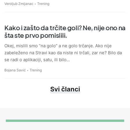
Veroljub Zmijanac
Trening
Kako i zašto da trčite goli? Ne, nije ono na
šta ste prvo pomislili.
Okej, mislili smo “na golo” a ne golo trčanje. Ako nije
zabeleženo na Stravi kao da niste ni trčali, zar ne? Bilo da
se radi o aplikaciji, satu, ili bilo…
Bojana Savić
Trening
Svi članci