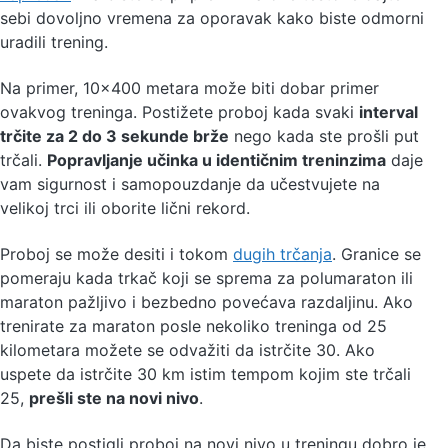
sebi dovoljno vremena za oporavak kako biste odmorni
uradili trening.
Na primer, 10×400 metara može biti dobar primer
ovakvog treninga. Postižete proboj kada svaki
interval
trčite za 2 do 3 sekunde brže
nego kada ste prošli put
trčali.
Popravljanje učinka u identičnim treninzima
daje
vam sigurnost i samopouzdanje da učestvujete na
velikoj trci ili oborite lični rekord.
Proboj se može desiti i tokom
dugih trčanja
. Granice se
pomeraju kada trkač koji se sprema za polumaraton ili
maraton pažljivo i bezbedno povećava razdaljinu. Ako
trenirate za maraton posle nekoliko treninga od 25
kilometara možete se odvažiti da istrčite 30. Ako
uspete da istrčite 30 km istim tempom kojim ste trčali
25,
prešli ste na novi nivo
.
Da biste postigli proboj na novi nivo u treningu dobro je