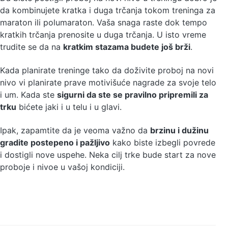
da kombinujete kratka i duga trčanja tokom treninga za
maraton ili polumaraton. Vaša snaga raste dok tempo
kratkih trčanja prenosite u duga trčanja. U isto vreme
trudite se da na
kratkim stazama budete još brži
.
Kada planirate treninge tako da doživite proboj na novi
nivo vi planirate prave motivišuće nagrade za svoje telo
i um. Kada ste
sigurni da ste se pravilno pripremili za
trku
bićete jaki i u telu i u glavi.
Ipak, zapamtite da je veoma važno da
brzinu i dužinu
gradite postepeno i pažljivo
kako biste izbegli povrede
i dostigli nove uspehe. Neka cilj trke bude start za nove
proboje i nivoe u vašoj kondiciji.