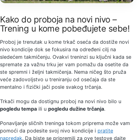
Kako do proboja na novi nivo –
Trening u kome pobeđujete sebe!
Proboj je trenutak u kome trkač oseća da dostiže novi
nivo kondicije dok se fokusira na određeni cilj na
sledećem takmičenju. Ovakvi treninzi su ključni kada se
spremate za važnu trku jer vam pomažu da osetite da
ste spremni i željni takmičenja. Nema ničeg što pruža
veće zadovoljstvo u treniranju od osećaja da ste
mentalno i fizički jači posle svakog trčanja.
Trkači mogu da dostignu proboj na novi nivo bilo u
pogledu tempa
ili u
pogledu dužine trčanja
.
Ponavljanje sličnih treninga tokom priprema može vam
pomoći da podesite svoj nivo kondicije i
pratite
napredak
. Da biste se pripremili za ove testove dajte