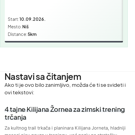
Start:
10.09.2026.
Star
Mesto:
Niš
Mes
Distance:
5km
Dist
Nastavi sa čitanjem
Ako ti je ovo bilo zanimljivo, možda će ti se svideti i
ovi tekstovi:
4 tajne Kilijana Žornea za zimski trening
trčanja
Za kultnog trail trkača i planinara Kilijana Jorneta, hladniji