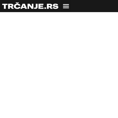
TRENING
Eksplozivno
završavajte trening i
osećate se jače i
brže nego ikad
20.06.2011
Dragana Petković
3 min čitanja