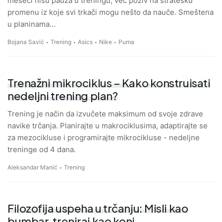
meseci nisu pauza u treningu, već poziv na stratešku
promenu iz koje svi trkači mogu nešto da nauče. Smeštena
u planinama…
Bojana Savić
Trening
Asics
Nike
Puma
Trenažni mikrociklus – Kako konstruisati
nedeljni trening plan?
Trening je način da izvučete maksimum od svoje zdrave
navike trčanja. Planirajte u makrociklusima, adaptirajte se
za mezocikluse i programirajte mikrocikluse - nedeljne
treninge od 4 dana.
Aleksandar Manić
Trening
Filozofija uspeha u trčanju: Misli kao
bumbar, treniraj kao konj