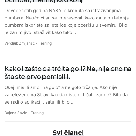
Devedesetih godina NASA je krenula sa istraživanjima
bumbara. Naučnici su se interesovali kako da tajnu letenja
bumbara iskoriste za letelice koje operišu u svemiru. Bilo
je zanimljivo istraživit kako tako…
Veroljub Zmijanac
Trening
Kako i zašto da trčite goli? Ne, nije ono na
šta ste prvo pomislili.
Okej, mislili smo “na golo” a ne golo trčanje. Ako nije
zabeleženo na Stravi kao da niste ni trčali, zar ne? Bilo da
se radi o aplikaciji, satu, ili bilo…
Bojana Savić
Trening
Svi članci