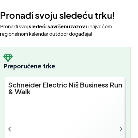
Pronađi svoju sledeću trku!
Pron
ađi svoj
sledeći savršeni izazov
u najvećem
regionalnom kalendar outdoor događaja!
Preporučene trke
Schneider Electric Niš Business Run
Sc
& Walk
Bu