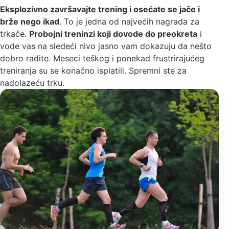
Eksplozivno završavajte trening i osećate se jače i
brže nego ikad
. To je jedna od najvećih nagrada za
trkače.
Probojni treninzi koji dovode do preokreta
i
vode vas na sledeći nivo jasno vam dokazuju da nešto
dobro radite. Meseci teškog i ponekad frustrirajućeg
treniranja su se konačno isplatili. Spremni ste za
nadolazeću trku.