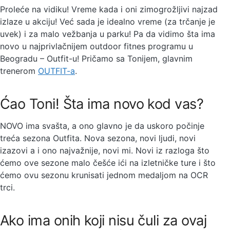
Proleće na vidiku! Vreme kada i oni zimogrožljivi najzad
izlaze u akciju! Već sada je idealno vreme (za trčanje je
uvek) i za malo vežbanja u parku! Pa da vidimo šta ima
novo u najprivlačnijem outdoor fitnes programu u
Beogradu – Outfit-u! Pričamo sa Tonijem, glavnim
trenerom
OUTFIT-a
.
Ćao Toni! Šta ima novo kod vas?
NOVO ima svašta, a ono glavno je da uskoro počinje
treća sezona Outfita. Nova sezona, novi ljudi, novi
izazovi a i ono najvažnije, novi mi. Novi iz razloga što
ćemo ove sezone malo češće ići na izletničke ture i što
ćemo ovu sezonu krunisati jednom medaljom na OCR
trci.
Ako ima onih koji nisu čuli za ovaj