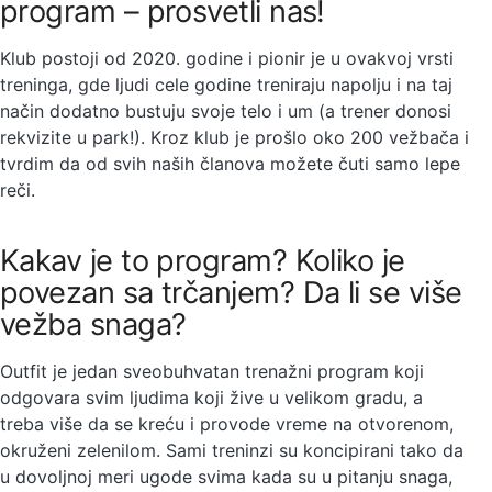
program – prosvetli nas!
Klub postoji od 2020. godine i pionir je u ovakvoj vrsti
treninga, gde ljudi cele godine treniraju napolju i na taj
način dodatno bustuju svoje telo i um (a trener donosi
rekvizite u park!). Kroz klub je prošlo oko 200 vežbača i
tvrdim da od svih naših članova možete čuti samo lepe
reči.
Kakav je to program? Koliko je
povezan sa trčanjem? Da li se više
vežba snaga?
Outfit je jedan sveobuhvatan trenažni program koji
odgovara svim ljudima koji žive u velikom gradu, a
treba više da se kreću i provode vreme na otvorenom,
okruženi zelenilom. Sami treninzi su koncipirani tako da
u dovoljnoj meri ugode svima kada su u pitanju snaga,