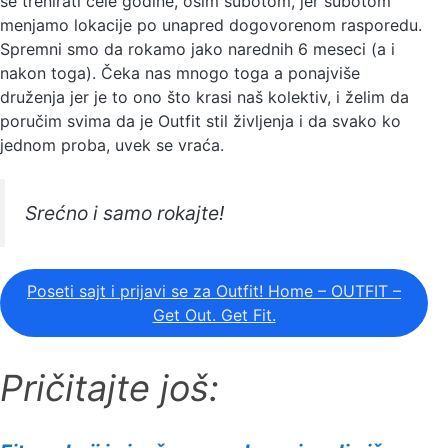
se trenirati cele godine, osim subotom, jer subotom
menjamo lokacije po unapred dogovorenom rasporedu.
Spremni smo da rokamo jako narednih 6 meseci (a i
nakon toga). Čeka nas mnogo toga a ponajviše
druženja jer je to ono što krasi naš kolektiv, i želim da
poručim svima da je Outfit stil življenja i da svako ko
jednom proba, uvek se vraća.
Srećno i samo rokajte!
Poseti sajt i prijavi se za Outfit! Home – OUTFIT –
Get Out. Get Fit.
Pričitajte još: