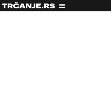
TRENING
Antonije Picajkić:
Outfit outdoor fitnes
program je način
života!
25.02.2022
Bojana Savić
5 min čitanja