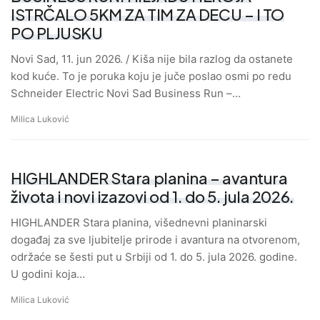
ISTRČALO 5KM ZA TIM ZA DECU – I TO
PO PLJUSKU
Novi Sad, 11. jun 2026. / Kiša nije bila razlog da ostanete
kod kuće. To je poruka koju je juče poslao osmi po redu
Schneider Electric Novi Sad Business Run –…
Milica Luković
HIGHLANDER Stara planina – avantura
života i novi izazovi od 1. do 5. jula 2026.
HIGHLANDER Stara planina, višednevni planinarski
događaj za sve ljubitelje prirode i avantura na otvorenom,
održaće se šesti put u Srbiji od 1. do 5. jula 2026. godine.
U godini koja…
Milica Luković