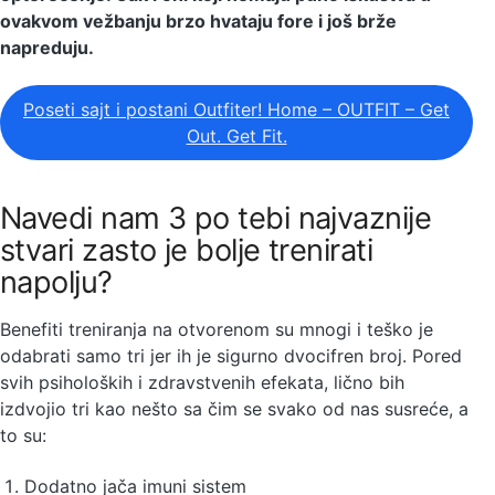
ovakvom vežbanju brzo hvataju fore i još brže
napreduju.
Poseti sajt i postani Outfiter! Home – OUTFIT – Get
Out. Get Fit.
Navedi nam 3 po tebi najvaznije
stvari zasto je bolje trenirati
napolju?
Benefiti treniranja na otvorenom su mnogi i teško je
odabrati samo tri jer ih je sigurno dvocifren broj. Pored
svih psiholoških i zdravstvenih efekata, lično bih
izdvojio tri kao nešto sa čim se svako od nas susreće, a
to su:
Dodatno jača imuni sistem