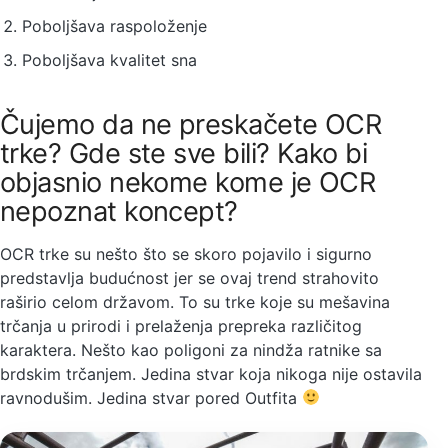
Poboljšava raspoloženje
Poboljšava kvalitet sna
Čujemo da ne preskačete OCR
trke? Gde ste sve bili? Kako bi
objasnio nekome kome je OCR
nepoznat koncept?
OCR trke su nešto što se skoro pojavilo i sigurno
predstavlja budućnost jer se ovaj trend strahovito
raširio celom državom. To su trke koje su mešavina
trčanja u prirodi i prelaženja prepreka različitog
karaktera. Nešto kao poligoni za nindža ratnike sa
brdskim trčanjem. Jedina stvar koja nikoga nije ostavila
ravnodušim. Jedina stvar pored Outfita