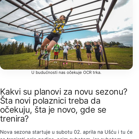
U budućnosti nas očekuje OCR trka.
Kakvi su planovi za novu sezonu?
Šta novi polaznici treba da
očekuju, šta je novo, gde se
trenira?
Nova sezona startuje u subotu 02. aprila na Ušću i tu će