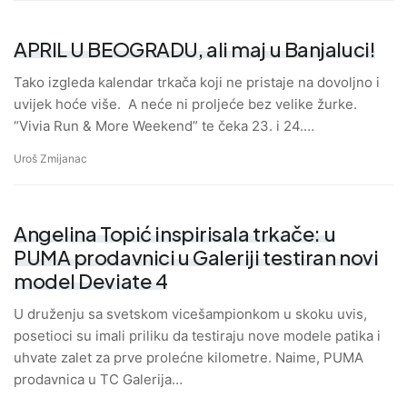
APRIL U BEOGRADU, ali maj u Banjaluci!
Tako izgleda kalendar trkača koji ne pristaje na dovoljno i
uvijek hoće više. A neće ni proljeće bez velike žurke.
“Vivia Run & More Weekend” te čeka 23. i 24.…
Uroš Zmijanac
Angelina Topić inspirisala trkače: u
PUMA prodavnici u Galeriji testiran novi
model Deviate 4
U druženju sa svetskom vicešampionkom u skoku uvis,
posetioci su imali priliku da testiraju nove modele patika i
uhvate zalet za prve prolećne kilometre. Naime, PUMA
prodavnica u TC Galerija…