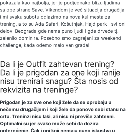
pokazala kao najbolja, jer je podjednako blizu ljudima
sa obe strane Save. Vikendom je već situacija drugačija
i mi svaku subotu odlazimo na nova kul mesta za
trening, a to su Ada Safari, Košutnjak, Hajd park i svi oni
delovi Beograda gde nema puno ljudi i gde drveće tj.
zelenilo dominira. Posebno smo zagrejani za weekend
challenge, kada odemo malo van grada!
Da li je Outfit zahtevan trening?
Da li je prigodan za one koji ranije
nisu trenirali snagu? Šta nosis od
rekvizita na treninge?
Prigodan je za sve one koji žele da se oprobaju u
nečemu drugačijem i koji žele da ponovo sebi stanu na
crtu. Treninzi nisu laki, ali nisu ni previše zahtevni.
Optimalni su jer svako može sebi da dozira
opterećenje. Čak i oni koji nemaju puno iskustva u