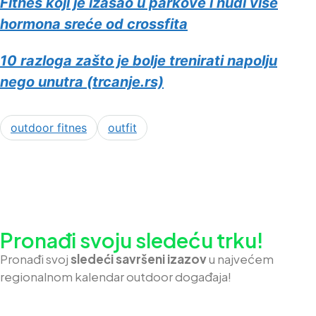
Fitnes koji je izašao u parkove i nudi više
hormona sreće od crossfita
10 razloga zašto je bolje trenirati napolju
nego unutra (trcanje.rs)
outdoor fitnes
outfit
Pronađi svoju sledeću trku!
Pron
ađi svoj
sledeći savršeni izazov
u najvećem
regionalnom kalendar outdoor događaja!