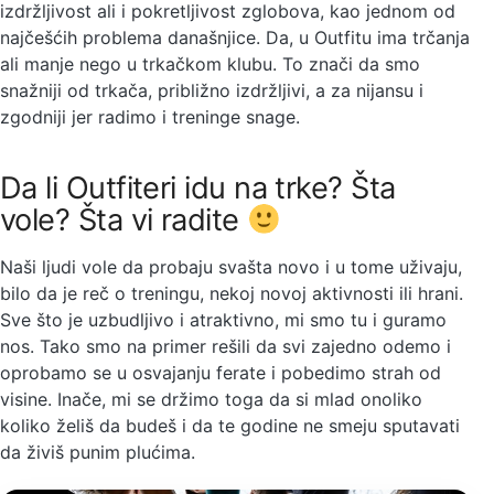
izdržljivost ali i pokretljivost zglobova, kao jednom od
najčešćih problema današnjice. Da, u Outfitu ima trčanja
ali manje nego u trkačkom klubu. To znači da smo
snažniji od trkača, približno izdržljivi, a za nijansu i
zgodniji jer radimo i treninge snage.
Da li Outfiteri idu na trke? Šta
vole? Šta vi radite
Naši ljudi vole da probaju svašta novo i u tome uživaju,
bilo da je reč o treningu, nekoj novoj aktivnosti ili hrani.
Sve što je uzbudljivo i atraktivno, mi smo tu i guramo
nos. Tako smo na primer rešili da svi zajedno odemo i
oprobamo se u osvajanju ferate i pobedimo strah od
visine. Inače, mi se držimo toga da si mlad onoliko
koliko želiš da budeš i da te godine ne smeju sputavati
da živiš punim plućima.