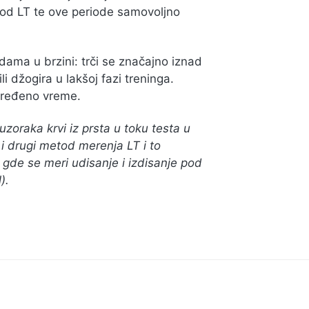
pod LT te ove periode samovoljno
dama u brzini: trči se značajno iznad
i džogira u lakšoj fazi treninga.
određeno vreme.
oraka krvi iz prsta u toku testa u
i drugi metod merenja LT i to
gde se meri udisanje i izdisanje pod
).