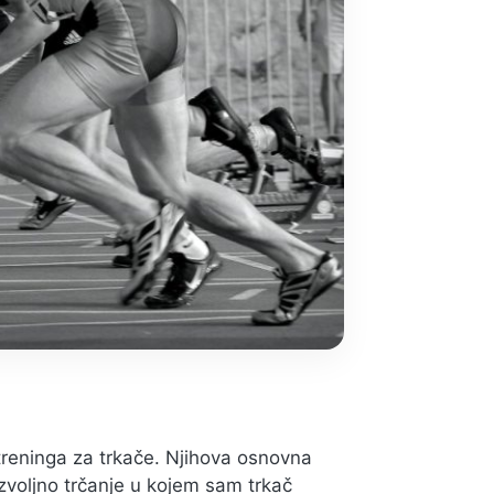
 treninga za trkače. Njihova osnovna
zvoljno trčanje u kojem sam trkač