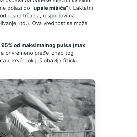
ema uspeva da odnese mlečnu kiselinu
 ne dolazi do
“upale mišića”
). Laktatni
, odnosno trčanja, u sportovima
 plivanje, itd.). Ova vrednost se može
i 95% od maksimalnog pulsa (max
 da privremeno pređe iznad tog
a u krvi) dok još obavlja fizičku