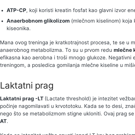
ATP-CP
, koji koristi kreatin fosfat kao glavni izvor en
Anaerbobnom glikolizom
(mlečnom kiselinom) koja k
kiseonika.
Mana ovog treninga je kratkotrajnost procesa, te se u 
anaerobnog metabolizma. To su u prvom redu
mlečne k
efikasna kao aerobna i troši mnogo glukoze. Negativni 
treningom, a posledica gomilanja mlečne kiseline u miši
Laktatni prag
Laktatni prag -LT
(Lactate threshold) je intezitet vežba
počinje nagomilavati u krvototoku. Kada se to desi, zna
nego što se metabolizmom stigne ukloniti. Ovaj prag s
AT
.