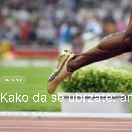
TRENING
Kako da se ubrzate: an
29.03.2021
Igor Vujičić
3 min čitanja