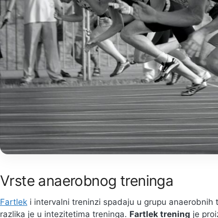
Vrste anaerobnog treninga
Fartlek
i intervalni treninzi spadaju u grupu anaerobnih
razlika je u intezitetima treninga.
Fartlek trening
je proi