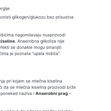
ergije
oristi glikogen/glukozu bez prisustva
mišićima nagomilavaju nusprizvodi
iseline.
Anaerobna glikoliza nije
efekti se donakle mogu smanjiti
ćima je poznata “upala mišića”.
nja pri kojem se mlečna kiselina
či da se mlečna kiselina proizvodi brže
e ponekad naziva i
Anaerobni prag -