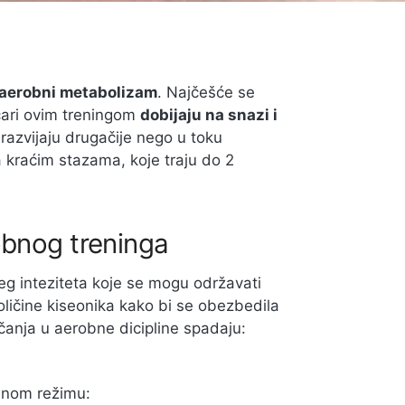
aerobni metabolizam
. Najčešće se
ičari ovim treningom
dobijaju na snazi i
 razvijaju drugačije nego u toku
 kraćim stazama, koje traju do 2
obnog treninga
žeg inteziteta koje se mogu održavati
oličine kiseonika kako bi se obezbedila
čanja u aerobne dicipline spadaju:
bnom režimu: