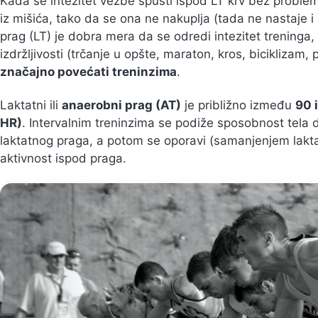
Kada se intezitet vežbe spusti ispod LT krv bez probl
iz mišića, tako da se ona ne nakuplja (tada ne nastaje i
prag (LT) je dobra mera da se odredi intezitet treninga
izdržljivosti (trčanje u opšte, maraton, kros, biciklizam,
značajno povećati treninzima
.
Laktatni ili
anaerobni prag (AT)
je približno između
90 
HR)
. Intervalnim treninzima se podiže sposobnost tela
laktatnog praga, a potom se oporavi (samanjenjem laktat
aktivnost ispod praga.