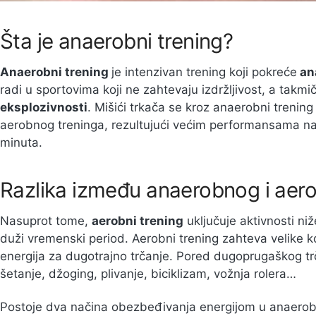
Šta je anaerobni trening?
Anaerobni trening
je intenzivan trening koji pokreće
an
radi u sportovima koji ne zahtevaju izdržljivost, a takm
eksplozivnosti
. Mišići trkača se kroz anaerobni trening
aerobnog treninga, rezultujući većim performansama na
minuta.
Razlika između anaerobnog i aer
Nasuprot tome,
aerobni trening
uključuje aktivnosti ni
duži vremenski period. Aerobni trening zahteva velike k
energija za dugotrajno trčanje. Pored dugoprugaškog tr
šetanje, džoging, plivanje, biciklizam, vožnja rolera…
Postoje dva načina obezbeđivanja energijom u anaero