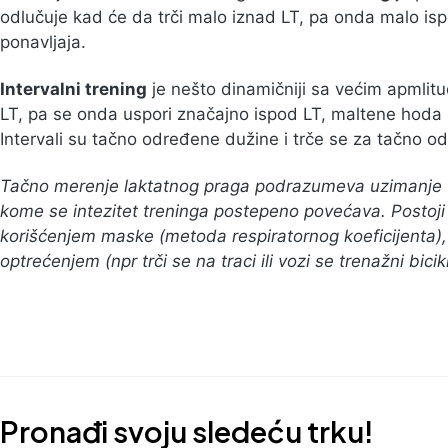
odlučuje kad će da trči malo iznad LT, pa onda malo is
ponavljaja.
Intervalni trening
je nešto dinamičniji sa većim apmlitu
LT, pa se onda uspori značajno ispod LT, maltene hoda il
Intervali su tačno određene dužine i trče se za tačno 
Tačno merenje laktatnog praga podrazumeva uzimanje uz
kome se intezitet treninga postepeno povećava. Postoji 
korišćenjem maske (metoda respiratornog koeficijenta), 
optrećenjem (npr trči se na traci ili vozi se trenažni bicikl
Pronađi svoju sledeću trku!