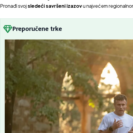
Pron
ađi svoj
sledeći savršeni izazov
u najvećem regionalno
Preporučene trke