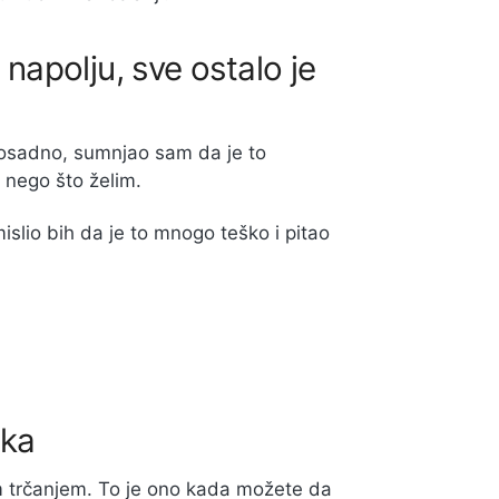
 napolju, sve ostalo je
dosadno, sumnjao sam da je to
 nego što želim.
mislio bih da je to mnogo teško i pitao
vka
rim trčanjem. To je ono kada možete da