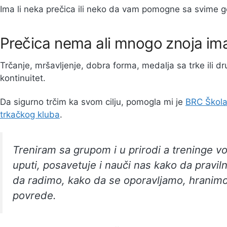
Ima li neka prečica ili neko da vam pomogne sa svime
Prečica nema ali mnogo znoja im
Trčanje, mršavljenje, dobra forma, medalja sa trke ili dr
kontinuitet.
Da sigurno trčim ka svom cilju, pomogla mi je
BRC Škola
trkačkog kluba
.
Treniram sa grupom i u prirodi a treninge vod
uputi, posavetuje i nauči nas kako da pravi
da radimo, kako da se oporavljamo, hrani
povrede.