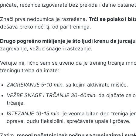
pričate, rečenice izgovarate bez prekida i da ne ostan
Znači prva nedoumica je razrešena.
Trči se polako i bi
dešava preko noći tj. od par treninga.
Drugo pogrešno mišljenje je što ljudi krenu da jurcaju
zagrevanje, vežbe snage i rastezanje.
Verujte mi, lično sam se uverio da je trening trčanja m
treningu treba da imate:
ZAGREVANJE 5-10 min.
sa kojim aktivirate mišiće.
VEŽBE SNAGE I TRČANJE 30-40min.
da ojačate celo
trčanje.
ISTEZANJE 10-15 min.
je veoma bitan deo treniga je
oprave, budu fleksibilni, sprečavate upale i grčeve.
Zatim,
mnogi početnici tek počnu sa treninzima i svak