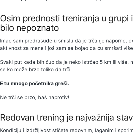
Osim prednosti treniranja u grupi i
bilo nepoznato
Imao sam predrasude u smislu da je trčanje naporno, 
aktivnost za mene i još sam se bojao da ću smršati više
Svaki put kada bih čuo da je neko istrčao 5 km ili više, 
se ko može brzo toliko da trči.
E tu mnogo početnika greši.
Ne trči se brzo, baš naprotiv!
Redovan trening je najvažnija sta
Kondiciju i izdržljivost stičete redovnim, laganim i spo