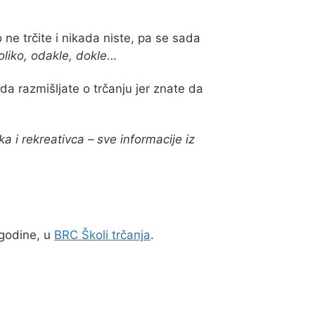
ne trčite i nikada niste, pa se sada
oliko, odakle, dokle
…
a razmišljate o trčanju jer znate da
 i rekreativca – sve informacije iz
 godine, u
BRC Školi trčanja
.