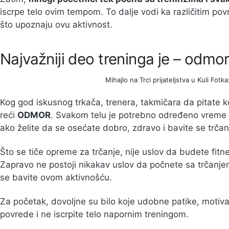
iscrpe telo ovim tempom. To dalje vodi ka različitim po
što upoznaju ovu aktivnost.
Najvažniji deo treninga je – odmo
Mihajlo na Trci prijateljstva u Kuli Fotka:
Kog god iskusnog trkača, trenera, takmičara da pitate koj
reći
ODMOR
. Svakom telu je potrebno određeno vreme z
ako želite da se osećate dobro, zdravo i bavite se trča
Što se tiče opreme za trčanje, nije uslov da budete fit
Zapravo ne postoji nikakav uslov da počnete sa trčanj
se bavite ovom aktivnošću.
Za početak, dovoljne su bilo koje udobne patike, motiva
povrede i ne iscrpite telo napornim treningom.