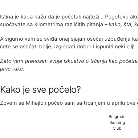
Istina je kada kažu da je početak najteži… Pogotovo ako 
suočavate sa kilometrima različitih pitanja –
kako, šta, k
A sigurno vam se sviđa onaj sjajan osećaj uzbuđenja kad
ćete se osećati bolje, izgledati dobro i ispuniti neki cilj!
Zato vam prenosim svoje iskustvo o trčanju kao početnika
prve ruke.
Kako je sve počelo?
Zovem se Mihajlo i počeo sam sa trčanjem u aprilu ove
Belgrade
Running
Club