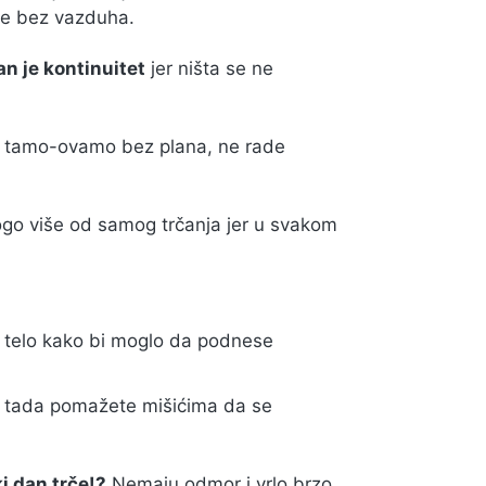
ete bez vazduha.
tan je kontinuitet
jer ništa se ne
tamo-ovamo bez plana, ne rade
nogo više od samog trčanja jer u svakom
 telo kako bi moglo da podnese
r tada pomažete mišićima da se
i dan trče!?
Nemaju odmor i vrlo brzo