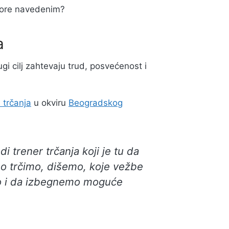
 gore navedenim?
a
ugi cilj zahtevaju trud, posvećenost i
 trčanja
u okviru
Beogradskog
i trener trčanja koji je tu da
lno trčimo, dišemo, koje vežbe
mo i da izbegnemo moguće