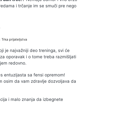
vredama i trčanje im se smuči pre nego
r
 Trka prijateljstva
i je najvažniji deo treninga, svi će
a oporavak i o tome treba razmišljati
njem redovno.
nes entuzijasta sa fensi opremom!
em osim da vam zdravlje dozvoljava da
cija i malo znanja da izbegnete