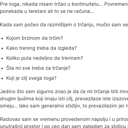
Pre toga, nikada nisam trčao u kontinuitetu… Povreme
ponekada u teretani ali to se ne računa…
Kada sam počeo da razmišljam o trčanju, mučio sam se 
Kojom brzinom da trčim?
Kako trening treba da izgleda?
Koliko puta nedeljno da treniram?
Šta mi sve treba za trčanje?
Koji je cilj svega toga?
Jedino što sam sigurno znao je da će mi trčanje biti mn
drugim ljudima koji imaju isti cilj, prevazilaze iste izazo
smeju… Iako sam generalno stidljiv, to prevazilazim jer
Radovao sam se vremenu provedenom napolju i u prirodi
unutrašnji prostor i po ceo dan sam zalepljen za stolicu u 