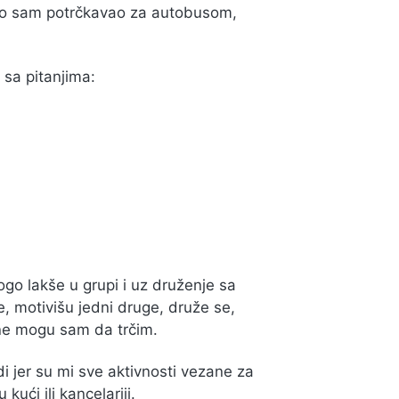
no sam potrčkavao za autobusom,
sa pitanjima:
ogo lakše u grupi i uz druženje sa
ve, motivišu jedni druge, druže se,
 ne mogu sam da trčim.
 jer su mi sve aktivnosti vezane za
kući ili kancelariji.