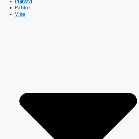
Planovi
Patike
Više