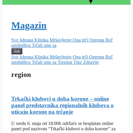
Magazin
Sve
Ishrana
Klinika
Mršavljenje
Ona trči
Oprema
Reč
uredništva
Trčali smo sa
Još
Sve
Ishrana
Klinika
Mršavljenje
Ona trči
Oprema
Reč
uredništva
Trčali smo sa
Trening
Trke
Zdravlje
region
Trkački klubovi u doba korone – online
panel predstavnika regionalnih klubova o
uticaju korone na trčanje
U sredu 6. maja od 18:00h održaće se besplatan online
panel pod nazivom “Trkački klubovi u doba korone” za