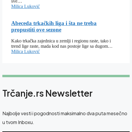
sve…
Milica Luković
Abeceda trkačkih liga i šta ne treba
propustiti ove sezone
Kako trkačka zajednica u zemlji i regionu raste, tako i
trend lige raste, mada kod nas postoje lige sa dugom…
Milica Luković
Trčanje.rs Newsletter
Najbolje vesti i pogodnosti maksimalno dva puta mesečno
u tvom Inboxu.