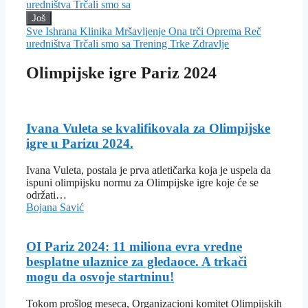
uredništva
Trčali smo sa
Još
Sve
Ishrana
Klinika
Mršavljenje
Ona trči
Oprema
Reč
uredništva
Trčali smo sa
Trening
Trke
Zdravlje
Olimpijske igre Pariz 2024
Ivana Vuleta se kvalifikovala za Olimpijske
igre u Parizu 2024.
Ivana Vuleta, postala je prva atletičarka koja je uspela da
ispuni olimpijsku normu za Olimpijske igre koje će se
održati…
Bojana Savić
OI Pariz 2024: 11 miliona evra vredne
besplatne ulaznice za gledaoce. A trkači
mogu da osvoje startninu!
Tokom prošlog meseca, Organizacioni komitet Olimpijskih