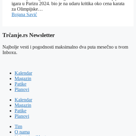
igara u Parizu 2024. bio je na udaru kritika oko cena karata
za Olimpijske…
Bojana Savić
Trčanje.rs Newsletter
Najbolje vesti i pogodnosti maksimalno dva puta mesečno u tvom
Inboxu.
Kalendar
Magazin
Patike
Planovi
Kalendar
Magazin
Patike
Planovi
Tim
O nama