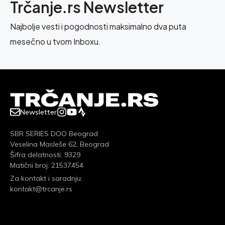
Trčanje.rs Newsletter
Najbolje vesti i pogodnosti maksimalno dva puta
mesečno u tvom Inboxu.
Newsletter
SBR SERIES DOO Beograd
Veselina Masleše 62, Beograd
Šifra delatnosti: 9329
Matični broj: 21537454
Za kontakt i saradnju:
kontakt@trcanje.rs