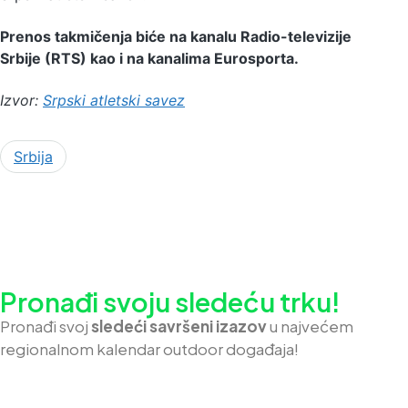
Prenos takmičenja biće na kanalu Radio-televizije
Srbije (RTS) kao i na kanalima Eurosporta.
Izvor:
Srpski atletski savez
Srbija
Pronađi svoju sledeću trku!
Pron
ađi svoj
sledeći savršeni izazov
u najvećem
regionalnom kalendar outdoor događaja!