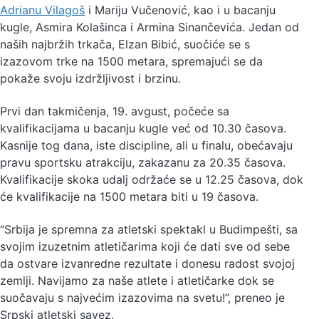
Adrianu Vilagoš
i Mariju Vučenović, kao i u bacanju
kugle, Asmira Kolašinca i Armina Sinančevića. Jedan od
naših najbržih trkača, Elzan Bibić, suočiće se s
izazovom trke na 1500 metara, spremajući se da
pokaže svoju izdržljivost i brzinu.
Prvi dan takmičenja, 19. avgust, počeće sa
kvalifikacijama u bacanju kugle već od 10.30 časova.
Kasnije tog dana, iste discipline, ali u finalu, obećavaju
pravu sportsku atrakciju, zakazanu za 20.35 časova.
Kvalifikacije skoka udalj održaće se u 12.25 časova, dok
će kvalifikacije na 1500 metara biti u 19 časova.
“Srbija je spremna za atletski spektakl u Budimpešti, sa
svojim izuzetnim atletičarima koji će dati sve od sebe
da ostvare izvanredne rezultate i donesu radost svojoj
zemlji. Navijamo za naše atlete i atletičarke dok se
suočavaju s najvećim izazovima na svetu!”, preneo je
Srpski atletski savez.