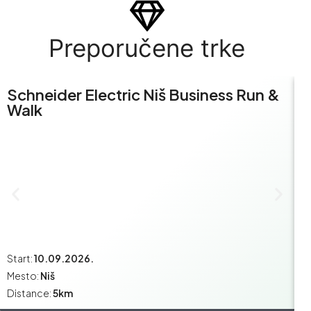
Preporučene trke
Schneider Electric Niš Business Run &
S
Walk
R
Start:
10.09.2026.
St
Mesto:
Niš
M
Distance:
5km
Di