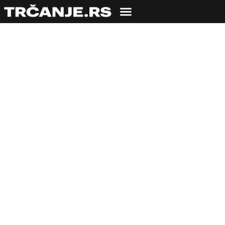
Srbija spremna za
Svetsko prvenstvo u
Budimpešti sa
DEVETORO atletičara
16.08.2023
Bojana Savić
2 min čitanja