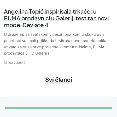
Angelina Topić inspirisala trkače: u
PUMA prodavnici u Galeriji testiran novi
model Deviate 4
U druženju sa svetskom vicešampionkom u skoku uvis,
posetioci su imali priliku da testiraju nove modele patika i
uhvate zalet za prve prolećne kilometre. Naime, PUMA
prodavnica u TC Galerija…
Milica Luković
Svi članci