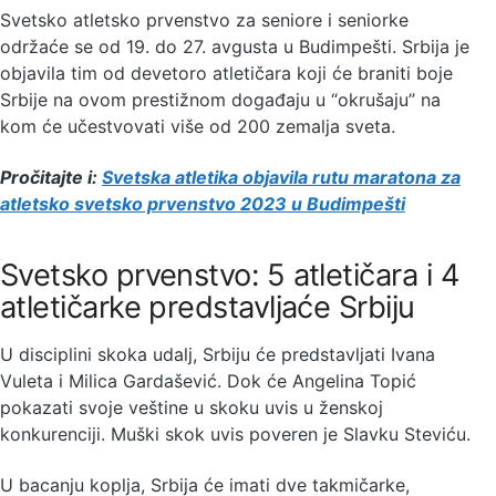
Svetsko atletsko prvenstvo za seniore i seniorke
održaće se od 19. do 27. avgusta u Budimpešti. Srbija je
objavila tim od devetoro atletičara koji će braniti boje
Srbije na ovom prestižnom događaju u “okrušaju” na
kom će učestvovati više od 200 zemalja sveta.
Pročitajte i:
Svetska atletika objavila rutu maratona za
atletsko svetsko prvenstvo 2023 u Budimpešti
Svetsko prvenstvo: 5 atletičara i 4
atletičarke predstavljaće Srbiju
U disciplini skoka udalj, Srbiju će predstavljati Ivana
Vuleta i Milica Gardašević. Dok će Angelina Topić
pokazati svoje veštine u skoku uvis u ženskoj
konkurenciji. Muški skok uvis poveren je Slavku Steviću.
U bacanju koplja, Srbija će imati dve takmičarke,