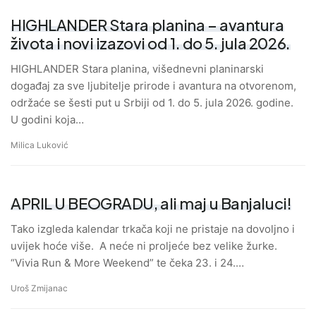
HIGHLANDER Stara planina – avantura
života i novi izazovi od 1. do 5. jula 2026.
HIGHLANDER Stara planina, višednevni planinarski
događaj za sve ljubitelje prirode i avantura na otvorenom,
održaće se šesti put u Srbiji od 1. do 5. jula 2026. godine.
U godini koja…
Milica Luković
APRIL U BEOGRADU, ali maj u Banjaluci!
Tako izgleda kalendar trkača koji ne pristaje na dovoljno i
uvijek hoće više. A neće ni proljeće bez velike žurke.
“Vivia Run & More Weekend” te čeka 23. i 24.…
Uroš Zmijanac