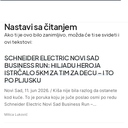
Nastavi sa čitanjem
Ako ti je ovo bilo zanimljivo, možda će ti se svideti i
ovi tekstovi:
SCHNEIDER ELECTRIC NOVI SAD
BUSINESS RUN: HILJADU HEROJA
ISTRČALO 5KM ZA TIM ZA DECU – I TO
PO PLJUSKU
Novi Sad, 11. jun 2026. / Kiša nije bila razlog da ostanete
kod kuće. To je poruka koju je juče poslao osmi po redu
Schneider Electric Novi Sad Business Run –…
Milica Luković