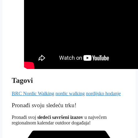
Tagovi
BRC Nordic Walking
nordic walking
nordijsko hodanje
Pronađi svoju sledeću trku!
Pron
ađi svoj
sledeći savršeni izazov
u najvećem
regionalnom kalendar outdoor događaja!