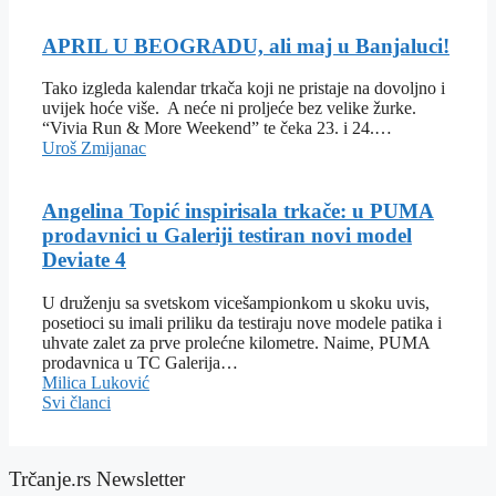
APRIL U BEOGRADU, ali maj u Banjaluci!
Tako izgleda kalendar trkača koji ne pristaje na dovoljno i
uvijek hoće više. A neće ni proljeće bez velike žurke.
“Vivia Run & More Weekend” te čeka 23. i 24.…
Uroš Zmijanac
Angelina Topić inspirisala trkače: u PUMA
prodavnici u Galeriji testiran novi model
Deviate 4
U druženju sa svetskom vicešampionkom u skoku uvis,
posetioci su imali priliku da testiraju nove modele patika i
uhvate zalet za prve prolećne kilometre. Naime, PUMA
prodavnica u TC Galerija…
Milica Luković
Svi članci
Trčanje.rs Newsletter