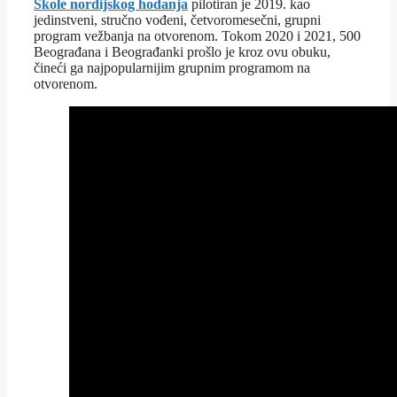
Škole nordijskog hodanja
pilotiran je 2019. kao
jedinstveni, stručno vođeni, četvoromesečni, grupni
program vežbanja na otvorenom. Tokom 2020 i 2021, 500
Beograđana i Beograđanki prošlo je kroz ovu obuku,
čineći ga najpopularnijim grupnim programom na
otvorenom.