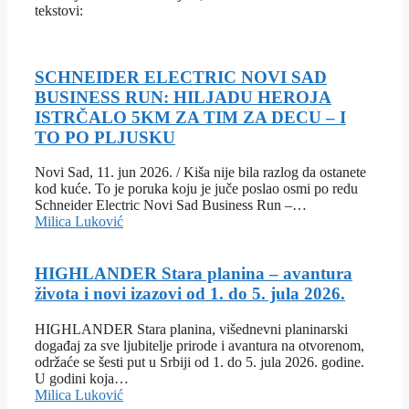
tekstovi:
SCHNEIDER ELECTRIC NOVI SAD
BUSINESS RUN: HILJADU HEROJA
ISTRČALO 5KM ZA TIM ZA DECU – I
TO PO PLJUSKU
Novi Sad, 11. jun 2026. / Kiša nije bila razlog da ostanete
kod kuće. To je poruka koju je juče poslao osmi po redu
Schneider Electric Novi Sad Business Run –…
Milica Luković
HIGHLANDER Stara planina – avantura
života i novi izazovi od 1. do 5. jula 2026.
HIGHLANDER Stara planina, višednevni planinarski
događaj za sve ljubitelje prirode i avantura na otvorenom,
održaće se šesti put u Srbiji od 1. do 5. jula 2026. godine.
U godini koja…
Milica Luković