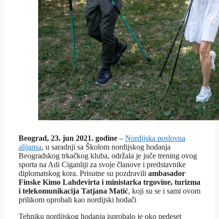
Beograd, 23. jun 2021. godine
–
Nordijska poslovna
alijansa
, u saradnji sa Školom nordijskog hodanja
Beogradskog trkačkog kluba, održala je juče trening ovog
sporta na Adi Ciganliji za svoje članove i predstavnike
diplomatskog kora. Prisutne su pozdravili
ambasador
Finske Kimo Lahdevirta i ministarka trgovine, turizma
i telekomunikacija Tatjana Matić
, koji su se i sami ovom
prilikom oprobali kao nordijski hodači
Tehniku nordijskog hodanja isprobalo je oko pedeset