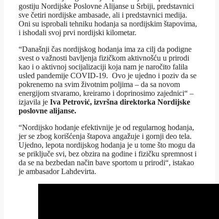
gostiju Nordijske Poslovne Alijanse u Srbiji, predstavnici
sve četiri nordijske ambasade, ali i predstavnici medija.
Oni su isprobali tehniku hodanja sa nordijskim štapovima,
i ishodali svoj prvi nordijski kilometar.
“Današnji čas nordijskog hodanja ima za cilj da podigne
svest o važnosti bavljenja fizičkom aktivnošću u prirodi
kao i o aktivnoj socijalizaciji koja nam je naročito falila
usled pandemije COVID-19. Ovo je ujedno i poziv da se
pokrenemo na svim životnim poljima – da sa novom
energijom stvaramo, kreiramo i doprinosimo zajednici“ –
izjavila je
Iva Petrović, izvršna direktorka
Nordijske
poslovne alijanse.
“Nordijsko hodanje efektivnije je od regularnog hodanja,
jer se zbog korišćenja štapova angažuje i gornji deo tela.
Ujedno, lepota nordijskog hodanja je u tome što mogu da
se priključe svi, bez obzira na godine i fizičku spremnost i
da se na bezbedan način bave sportom u prirodi“, istakao
je ambasador Lahdevirta.