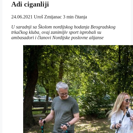
Adi ciganliji
24.06.2021
Uroš Zmijanac
3 min čitanja
U saradnji sa Školom nordijskog hodanja Beogradskog
trkačkog kluba, ovaj zanimljiv sport isprobali su
ambasadori i članovi Nordijske poslovne alijanse