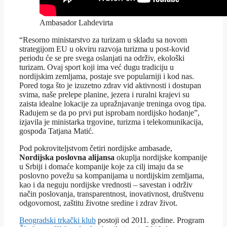
Ambasador Lahdevirta
“Resorno ministarstvo za turizam u skladu sa novom
strategijom EU u okviru razvoja turizma u post-kovid
periodu će se pre svega oslanjati na održiv, ekološki
turizam. Ovaj sport koji ima već dugu tradiciju u
nordijskim zemljama, postaje sve popularniji i kod nas.
Pored toga što je izuzetno zdrav vid aktivnosti i dostupan
svima, naše prelepe planine, jezera i ruralni krajevi su
zaista idealne lokacije za upražnjavanje treninga ovog tipa.
Radujem se da po prvi put isprobam nordijsko hodanje”,
izjavila je ministarka trgovine, turizma i telekomunikacija,
gospođa Tatjana Matić.
Pod pokroviteljstvom četiri nordijske ambasade,
Nordijska poslovna alijansa
okuplja nordijske kompanije
u Srbiji i domaće kompanije koje za cilj imaju da se
poslovno povežu sa kompanijama u nordijskim zemljama,
kao i da neguju nordijske vrednosti – savestan i održiv
način poslovanja, transparentnost, inovativnost, društvenu
odgovornost, zaštitu životne sredine i zdrav život.
Beogradski trkački klub
postoji od 2011. godine. Program