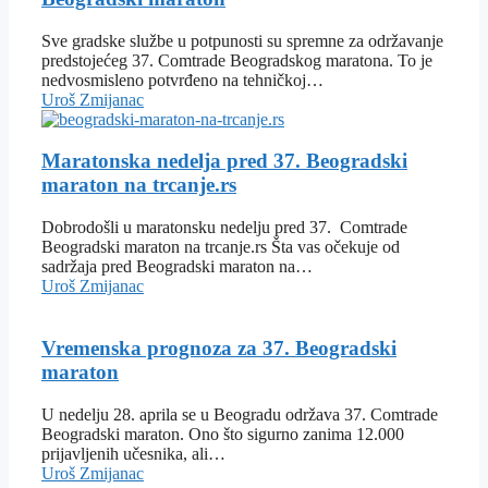
Sve gradske službe u potpunosti su spremne za održavanje
predstojećeg 37. Comtrade Beogradskog maratona. To je
nedvosmisleno potvrđeno na tehničkoj…
Uroš Zmijanac
Maratonska nedelja pred 37. Beogradski
maraton na trcanje.rs
Dobrodošli u maratonsku nedelju pred 37. Comtrade
Beogradski maraton na trcanje.rs Šta vas očekuje od
sadržaja pred Beogradski maraton na…
Uroš Zmijanac
Vremenska prognoza za 37. Beogradski
maraton
U nedelju 28. aprila se u Beogradu održava 37. Comtrade
Beogradski maraton. Ono što sigurno zanima 12.000
prijavljenih učesnika, ali…
Uroš Zmijanac