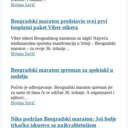
Bojana Savić
Beogradski maraton predstavio svoj prvi
besplatni paket Viber stikera
Viber stikeri Beogradskog maratona su stigli! Najveća
međunarodna sportska manifestacija u Srbiji – Beogradski
maraton – za svoje 36. izdanje…
Bojana Savić
Beogradski maraton spreman za spektakl u
nedelju
Počelo je odbrojavanje. Beogradski maraton spreman jer
za samo tri dana će se održati 36. izdanje. A organizatori i
njihovi…
Bojana Savić
Nike podržao Beogradski maraton: Još bolje
trkačko iskustvo sa najkvalitetnijom