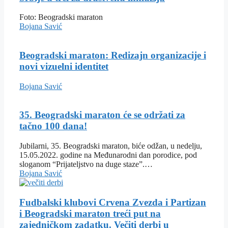
Foto: Beogradski maraton
Bojana Savić
Beogradski maraton: Redizajn organizacije i
novi vizuelni identitet
Bojana Savić
35. Beogradski maraton će se održati za
tačno 100 dana!
Jubilarni, 35. Beogradski maraton, biće odžan, u nedelju,
15.05.2022. godine na Međunarodni dan porodice, pod
sloganom “Prijateljstvo na duge staze”.…
Bojana Savić
Fudbalski klubovi Crvena Zvezda i Partizan
i Beogradski maraton treći put na
zajedničkom zadatku. Večiti derbi u