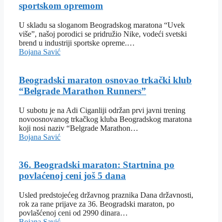
sportskom opremom
U skladu sa sloganom Beogradskog maratona “Uvek
više”, našoj porodici se pridružio Nike, vodeći svetski
brend u industriji sportske opreme.…
Bojana Savić
Beogradski maraton osnovao trkački klub
“Belgrade Marathon Runners”
U subotu je na Adi Ciganliji održan prvi javni trening
novoosnovanog trkačkog kluba Beogradskog maratona
koji nosi naziv “Belgrade Marathon…
Bojana Savić
36. Beogradski maraton: Startnina po
povlaćenoj ceni još 5 dana
Usled predstojećeg državnog praznika Dana državnosti,
rok za rane prijave za 36. Beogradski maraton, po
povlašćenoj ceni od 2990 dinara…
Bojana Savić