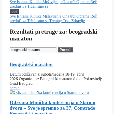
Sve
Ishrana
Klinika
Mršavljenje
Ona trči
Oprema
Reč
uredništva
Trčali smo sa
Još
Sve
Ishrana
Klinika
Mršavljenje
Ona trči
Oprema
Reč
uredništva
Trčali smo sa
Trening
Trke
Zdravlje
Rezultati pretrage za: beogradski
maraton
Pretraži
Beogradski maraton
Datum održavanja: subota/nedelja 18-19. april
2026.Organizator: Beogradski maraton d.o.o. Pokrovitelj:
Grad Beograd
admin
Održana tehnička konferencija u Starom
dvoru – Sve je spremno za 37. Comtrade
Beogradski maraton