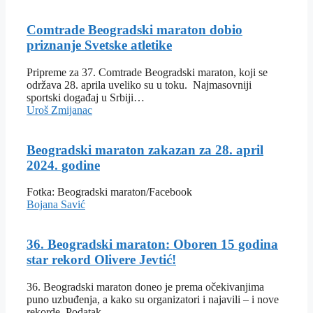
Comtrade Beogradski maraton dobio
priznanje Svetske atletike
Pripreme za 37. Comtrade Beogradski maraton, koji se
održava 28. aprila uveliko su u toku. Najmasovniji
sportski događaj u Srbiji…
Uroš Zmijanac
Beogradski maraton zakazan za 28. april
2024. godine
Fotka: Beogradski maraton/Facebook
Bojana Savić
36. Beogradski maraton: Oboren 15 godina
star rekord Olivere Jevtić!
36. Beogradski maraton doneo je prema očekivanjima
puno uzbuđenja, a kako su organizatori i najavili – i nove
rekorde. Podatak…