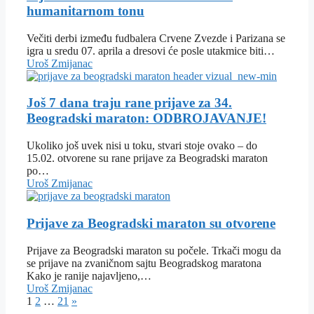
humanitarnom tonu
Večiti derbi između fudbalera Crvene Zvezde i Parizana se
igra u sredu 07. aprila a dresovi će posle utakmice biti…
Uroš Zmijanac
Još 7 dana traju rane prijave za 34.
Beogradski maraton: ODBROJAVANJE!
Ukoliko još uvek nisi u toku, stvari stoje ovako – do
15.02. otvorene su rane prijave za Beogradski maraton
po…
Uroš Zmijanac
Prijave za Beogradski maraton su otvorene
Prijave za Beogradski maraton su počele. Trkači mogu da
se prijave na zvaničnom sajtu Beogradskog maratona
Kako je ranije najavljeno,…
Uroš Zmijanac
1
2
…
21
»