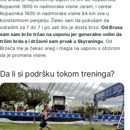
Kopaonik 1800 m nadmorske visine Jaram, i centar
Kopaonika 1600 m nadmorske visine 84 km sve u
konstantnom penjanju. Želeo sam da pokušam da
odradim za 7 do 7 i po sati što je dosta brzo.
Od Brusa
sam sam brže trčao na usponu jer generalno volim da
trčim brda a i državni sam prvak u Skyraningu
. Od
Brzeća me je čekao sneg i magla na usponu s obzirom
da je promena visine.
Da li si podršku tokom treninga?