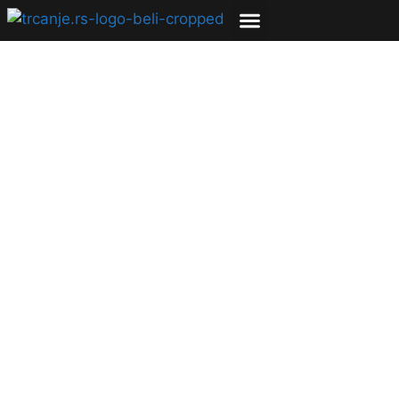
Nenad Živković: Prvi
Kruševljanin koji je
istrčao deonicu od
Kruševca do
Kopaonika za 7 i po
sati
30.12.2022
Bojana Savić
5 min čitanja