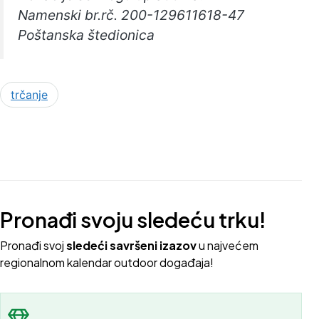
Namenski br.rč. 200-129611618-47
Poštanska štedionica
trčanje
Pronađi svoju sledeću trku!
Pron
ađi svoj
sledeći savršeni izazov
u najvećem
regionalnom kalendar outdoor događaja!