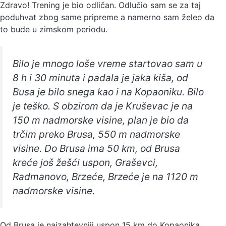
Zdravo! Trening je bio odličan. Odlučio sam se za taj
poduhvat zbog same pripreme a namerno sam želeo da
to bude u zimskom periodu.
Bilo je mnogo loše vreme startovao sam u
8 h i 30 minuta i padala je jaka kiša, od
Busa je bilo snega kao i na Kopaoniku. Bilo
je teško. S obzirom da je Kruševac je na
150 m nadmorske visine, plan je bio da
trčim preko Brusa, 550 m nadmorske
visine. Do Brusa ima 50 km, od Brusa
kreće još žešći uspon, Graševci,
Radmanovo, Brzeće, Brzeće je na 1120 m
nadmorske visine.
Od Brusa je najzahtevniji uspon 15 km do Kopaonika,