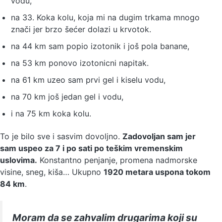
vodu,
na 33. Koka kolu, koja mi na dugim trkama mnogo
znači jer brzo šećer dolazi u krvotok.
na 44 km sam popio izotonik i još pola banane,
na 53 km ponovo izotonicni napitak.
na 61 km uzeo sam prvi gel i kiselu vodu,
na 70 km još jedan gel i vodu,
i na 75 km koka kolu.
To je bilo sve i sasvim dovoljno.
Zadovoljan sam jer
sam uspeo za 7 i po sati po teškim vremenskim
uslovima.
Konstantno penjanje, promena nadmorske
visine, sneg, kiša… Ukupno
1920 metara uspona tokom
84 km
.
Moram da se zahvalim drugarima koji su