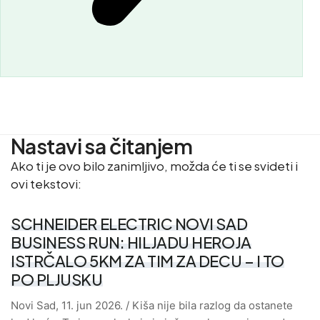
Nastavi sa čitanjem
Ako ti je ovo bilo zanimljivo, možda će ti se svideti i
ovi tekstovi:
SCHNEIDER ELECTRIC NOVI SAD
BUSINESS RUN: HILJADU HEROJA
ISTRČALO 5KM ZA TIM ZA DECU – I TO
PO PLJUSKU
Novi Sad, 11. jun 2026. / Kiša nije bila razlog da ostanete