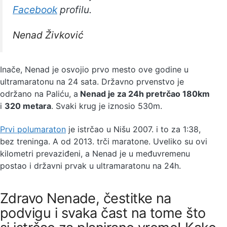
Facebook
profilu.
Nenad Živković
Inače, Nenad je osvojio prvo mesto ove godine u
ultramaratonu na 24 sata. Državno prvenstvo je
održano na Paliću, a
Nenad je za 24h pretrčao 180km
i
320 metara
. Svaki krug je iznosio 530m.
Prvi polumaraton
je istrčao u Nišu 2007. i to za 1:38,
bez treninga. A od 2013. trči maratone. Uveliko su ovi
kilometri prevaziđeni, a Nenad je u međuvremenu
postao i državni prvak u ultramaratonu na 24h.
Zdravo Nenade, čestitke na
podvigu i svaka čast na tome što