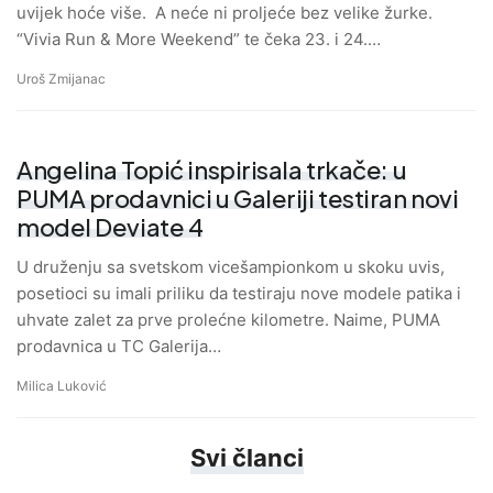
uvijek hoće više. A neće ni proljeće bez velike žurke.
“Vivia Run & More Weekend” te čeka 23. i 24.…
Uroš Zmijanac
Angelina Topić inspirisala trkače: u
PUMA prodavnici u Galeriji testiran novi
model Deviate 4
U druženju sa svetskom vicešampionkom u skoku uvis,
posetioci su imali priliku da testiraju nove modele patika i
uhvate zalet za prve prolećne kilometre. Naime, PUMA
prodavnica u TC Galerija…
Milica Luković
Svi članci