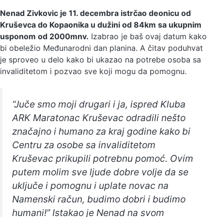
Nenad Zivkovic je 11. decembra istrčao deonicu od
Kruševca do Kopaonika u dužini od 84km sa ukupnim
usponom od 2000mnv.
Izabrao je baš ovaj datum kako
bi obeležio Međunarodni dan planina. A čitav poduhvat
je sproveo u delo kako bi ukazao na potrebe osoba sa
invaliditetom i pozvao sve koji mogu da pomognu.
“Juče smo moji drugari i ja, ispred Kluba
ARK Maratonac Kruševac odradili nešto
značajno i humano za kraj godine kako bi
Centru za osobe sa invaliditetom
Kruševac prikupili potrebnu pomoć. Ovim
putem molim sve ljude dobre volje da se
uključe i pomognu i uplate novac na
Namenski račun, budimo dobri i budimo
humani!” Istakao je Nenad na svom