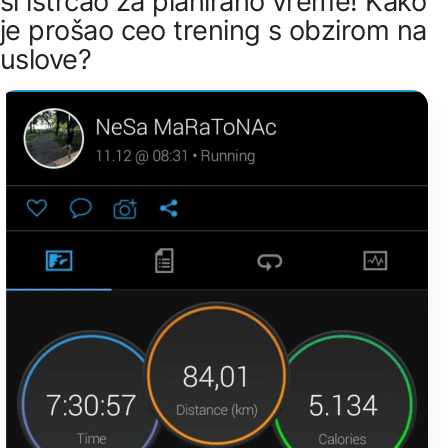
si istrčao za planirano vreme! Kako
je prošao ceo trening s obzirom na
uslove?