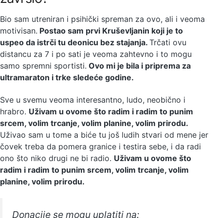
Bio sam utreniran i psihički spreman za ovo, ali i veoma
motivisan.
Postao sam prvi Kruševljanin koji je to
uspeo da istrči tu deonicu bez stajanja.
Trčati ovu
distancu za 7 i po sati je veoma zahtevno i to mogu
samo spremni sportisti.
Ovo mi je bila i priprema za
ultramaraton i trke sledeće godine.
Sve u svemu veoma interesantno, ludo, neobično i
hrabro.
Uživam u ovome što radim i radim to punim
srcem, volim trcanje, volim planine, volim prirodu.
Uživao sam u tome a biće tu još ludih stvari od mene jer
čovek treba da pomera granice i testira sebe, i da radi
ono što niko drugi ne bi radio.
Uživam u ovome što
radim i radim to punim srcem, volim trcanje, volim
planine, volim prirodu.
Donacije se mogu uplatiti na: