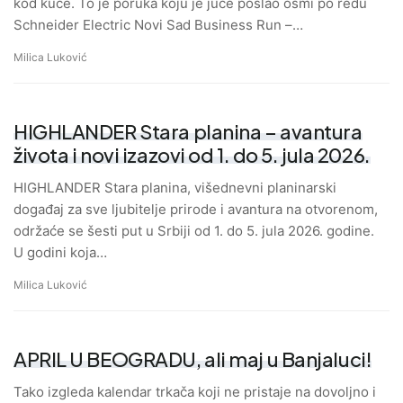
kod kuće. To je poruka koju je juče poslao osmi po redu
Schneider Electric Novi Sad Business Run –…
Milica Luković
HIGHLANDER Stara planina – avantura
života i novi izazovi od 1. do 5. jula 2026.
HIGHLANDER Stara planina, višednevni planinarski
događaj za sve ljubitelje prirode i avantura na otvorenom,
održaće se šesti put u Srbiji od 1. do 5. jula 2026. godine.
U godini koja…
Milica Luković
APRIL U BEOGRADU, ali maj u Banjaluci!
Tako izgleda kalendar trkača koji ne pristaje na dovoljno i