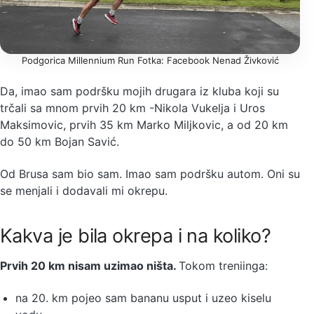
Podgorica Millennium Run Fotka: Facebook Nenad Živković
Da, imao sam podršku mojih drugara iz kluba koji su
trčali sa mnom prvih 20 km -Nikola Vukelja i Uros
Maksimovic, prvih 35 km Marko Miljkovic, a od 20 km
do 50 km Bojan Savić.
Od Brusa sam bio sam. Imao sam podršku autom. Oni su
se menjali i dodavali mi okrepu.
Kakva je bila okrepa i na koliko?
Prvih 20 km nisam uzimao ništa.
Tokom treniinga:
na 20. km pojeo sam bananu usput i uzeo kiselu