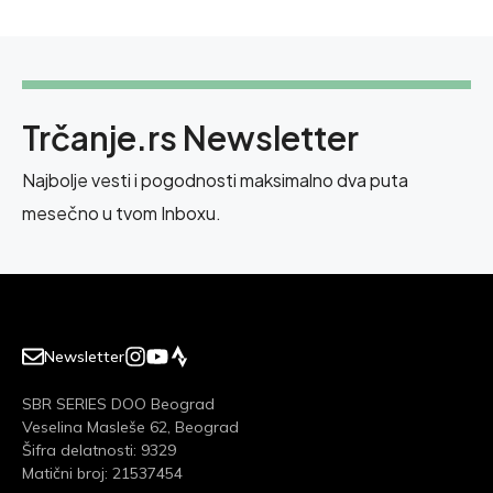
Trčanje.rs Newsletter
Najbolje vesti i pogodnosti maksimalno dva puta
mesečno u tvom Inboxu.
Newsletter
SBR SERIES DOO Beograd
Veselina Masleše 62, Beograd
Šifra delatnosti: 9329
Matični broj: 21537454