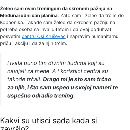
Želeo sam ovim treningom da skrenem pažnju na
Međunarodni dan planina.
Zato sam i želeo da trčim do
Kopaonika. Takođe sam želeo da skrenem pažnju na
potrebe osoba sa invaliditetom i da ovaj poduhvat
posvetim
centru Osi Kruševac
i napravim humanitarnu
priču i akciju i da za njih trčim.
Hvala puno tim divnim ljudima koji su
navijali za mene. A i korisnici centra su
takođe trčali.
Drago mi je sto sam trčao
za njih, i što sam uspeo u svojoj nameri te
uspešno odradio trening.
Kakvi su utisci sada kada si
završio?