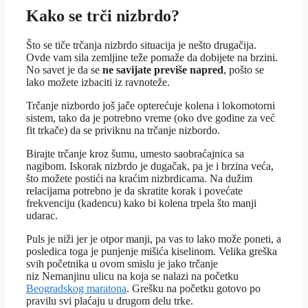
Kako se trči nizbrdo?
Što se tiče trčanja nizbrdo situacija je nešto drugačija.
Ovde vam sila zemljine teže pomaže da dobijete na brzini.
No savet je da se
ne savijate previše napred
, pošto se
lako možete izbaciti iz ravnoteže.
Trčanje nizbordo još jače opterećuje kolena i lokomotorni
sistem, tako da je potrebno vreme (oko dve godine za već
fit trkače) da se priviknu na trčanje nizbordo.
Birajte trčanje kroz šumu, umesto saobraćajnica sa
nagibom. Iskorak nizbrdo je dugačak, pa je i brzina veća,
što možete postići na kraćim nizbrdicama. Na dužim
relacijama potrebno je da skratite korak i povećate
frekvenciju (kadencu) kako bi kolena trpela što manji
udarac.
Puls je niži jer je otpor manji, pa vas to lako može poneti, a
posledica toga je punjenje mišića kiselinom. Velika greška
svih početnika u ovom smislu je jako trčanje
niz Nemanjinu ulicu na koja se nalazi na početku
Beogradskog maratona
. Grešku na početku gotovo po
pravilu svi plaćaju u drugom delu trke.