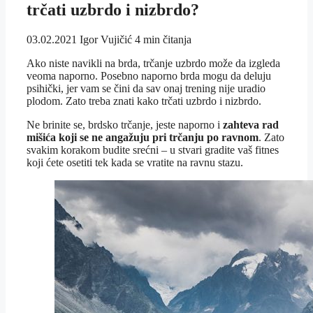
trčati uzbrdo i nizbrdo?
03.02.2021
Igor Vujičić
4 min čitanja
Ako niste navikli na brda, trčanje uzbrdo može da izgleda
veoma naporno. Posebno naporno brda mogu da deluju
psihički, jer vam se čini da sav onaj trening nije uradio
plodom. Zato treba znati kako trčati uzbrdo i nizbrdo.
Ne brinite se, brdsko trčanje, jeste naporno i
zahteva rad
mišića koji se ne angažuju pri trčanju po ravnom
. Zato
svakim korakom budite srećni – u stvari gradite vaš fitnes
koji ćete osetiti tek kada se vratite na ravnu stazu.