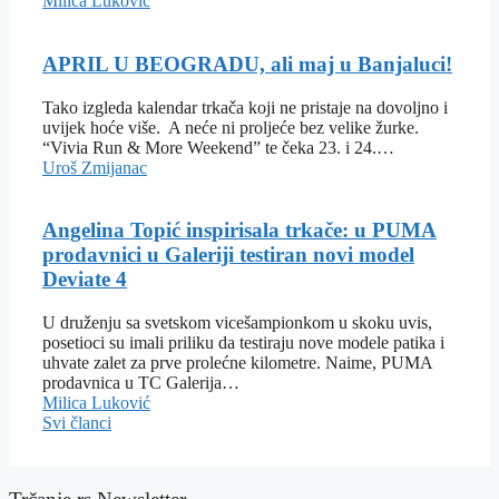
Milica Luković
APRIL U BEOGRADU, ali maj u Banjaluci!
Tako izgleda kalendar trkača koji ne pristaje na dovoljno i
uvijek hoće više. A neće ni proljeće bez velike žurke.
“Vivia Run & More Weekend” te čeka 23. i 24.…
Uroš Zmijanac
Angelina Topić inspirisala trkače: u PUMA
prodavnici u Galeriji testiran novi model
Deviate 4
U druženju sa svetskom vicešampionkom u skoku uvis,
posetioci su imali priliku da testiraju nove modele patika i
uhvate zalet za prve prolećne kilometre. Naime, PUMA
prodavnica u TC Galerija…
Milica Luković
Svi članci