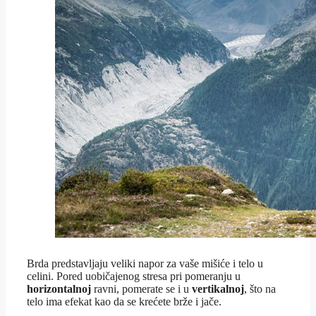
Brda predstavljaju veliki napor za vaše mišiće i telo u
celini. Pored uobičajenog stresa pri pomeranju u
horizontalnoj
ravni, pomerate se i u
vertikalnoj
, što na
telo ima efekat kao da se krećete brže i jače.