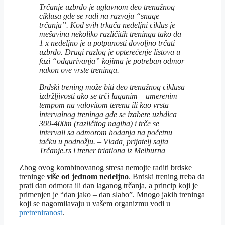
Trčanje uzbrdo je uglavnom deo trenažnog
ciklusa gde se radi na razvoju “snage
trčanja”. Kod svih trkača nedeljni ciklus je
mešavina nekoliko različitih treninga tako da
1 x nedeljno je u potpunosti dovoljno trčati
uzbrdo. Drugi razlog je opterećenje listova u
fazi “odgurivanja” kojima je potreban odmor
nakon ove vrste treninga.
Brdski trening može biti deo trenažnog ciklusa
izdržljivosti ako se trči laganim – umerenim
tempom na valovitom terenu ili kao vrsta
intervalnog treninga gde se izabere uzbdica
300-400m (različitog nagiba) i trče se
intervali sa odmorom hodanja na početnu
tačku u podnožju. – Vlada, prijatelj sajta
Trčanje.rs i trener triatlona iz Melburna
Zbog ovog kombinovanog stresa nemojte raditi brdske
treninge
više od jednom nedeljno
. Brdski trening treba da
prati dan odmora ili dan laganog trčanja, a princip koji je
primenjen je “dan jako – dan slabo”. Mnogo jakih treninga
koji se nagomilavaju u vašem organizmu vodi u
pretreniranost
.