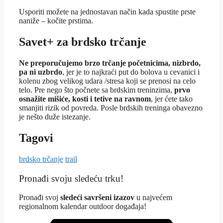
Usporiti možete na jednostavan način kada spustite prste
naniže – kočite prstima.
Savet+ za brdsko trčanje
Ne preporučujemo brzo trčanje početnicima, nizbrdo,
pa ni uzbrdo
, jer je to najkraći put do bolova u cevanici i
kolenu zbog velikog udara /stresa koji se prenosi na celo
telo. Pre nego što počnete sa brdskim treninzima,
prvo
osnažite mišiće, kosti i tetive na ravnom
, jer ćete tako
smanjiti rizik od povreda. Posle brdskih treninga obavezno
je nešto duže istezanje.
Tagovi
brdsko trčanje
trail
Pronađi svoju sledeću trku!
Pron
ađi svoj
sledeći savršeni izazov
u najvećem
regionalnom kalendar outdoor događaja!