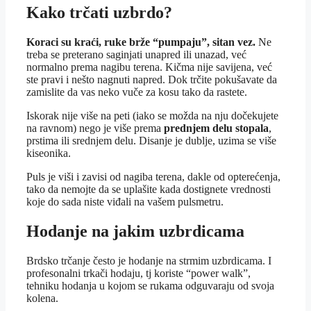
Kako trčati uzbrdo?
Koraci su kraći, ruke brže “pumpaju”, sitan vez.
Ne
treba se preterano saginjati unapred ili unazad, već
normalno prema nagibu terena. Kičma nije savijena, već
ste pravi i nešto nagnuti napred. Dok trčite pokušavate da
zamislite da vas neko vuče za kosu tako da rastete.
Iskorak nije više na peti (iako se možda na nju dočekujete
na ravnom) nego je više prema
prednjem delu stopala
,
prstima ili srednjem delu. Disanje je dublje, uzima se više
kiseonika.
Puls je viši i zavisi od nagiba terena, dakle od opterećenja,
tako da nemojte da se uplašite kada dostignete vrednosti
koje do sada niste viđali na vašem pulsmetru.
Hodanje na jakim uzbrdicama
Brdsko trčanje često je hodanje na strmim uzbrdicama. I
profesonalni trkači hodaju, tj koriste “power walk”,
tehniku hodanja u kojom se rukama odguvaraju od svoja
kolena.