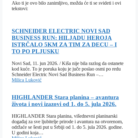
Ako ti je ovo bilo zanimljivo, možda će ti se svideti i ovi
tekstovi:
SCHNEIDER ELECTRIC NOVI SAD
BUSINESS RUN: HILJADU HEROJA
ISTRČALO 5KM ZA TIM ZA DECU – I
TO PO PLJUSKU
Novi Sad, 11. jun 2026. / Kiša nije bila razlog da ostanete
kod kuće. To je poruka koju je juče poslao osmi po redu
Schneider Electric Novi Sad Business Run –…
Milica Luković
HIGHLANDER Stara planina – avantura
života i novi izazovi od 1. do 5. jula 2026.
HIGHLANDER Stara planina, višednevni planinarski
događaj za sve ljubitelje prirode i avantura na otvorenom,
održaće se šesti put u Srbiji od 1. do 5. jula 2026. godine.
U godini koja…