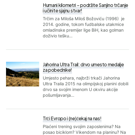
Humani kilometri – podržite Sanjino trčanje
i učinite sjajnu stvar!
Trčim za Miloša Miloš Božoviću (1996) je
2014. godine, tokom fudbalske utakmice
omladinske premijer lige BiH, kao golman
doživio tešku…
Jahorina Ultra Trail: drvo umesto medalje
za pobednike!
Umjesto pehara, najbrži trkači Jahorina
Ultra Traila 2015 na olimpijskoj planini dobili
drvo sa svojim imenom U okviru akcije
pošumljavanja…
Trči Evropo i (ne)čekaj na nas!
Plaćeni trening svojim zaposlenima? Na
posao biciklom? Vikendom na planinu? Na