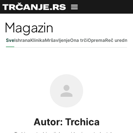
Magazin
Sve
Ishrana
Klinika
Mršavljenje
Ona trči
Oprema
Reč uredniš
Autor: Trchica