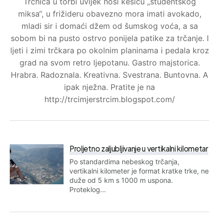
Trchica u torbi uvijek nosi kesicu „studentskog
miksa“, u frižideru obavezno mora imati avokado,
mladi sir i domaći džem od šumskog voća, a sa
sobom bi na pusto ostrvo ponijela patike za trčanje. I
ljeti i zimi trčkara po okolnim planinama i pedala kroz
grad na svom retro ljepotanu. Gastro majstorica.
Hrabra. Radoznala. Kreativna. Svestrana. Buntovna. A
ipak nježna. Pratite je na
http://trcimjerstrcim.blogspot.com/
Proljetno zaljubljivanje u vertikalni kilometar
Po standardima nebeskog trčanja,
vertikalni kilometer je format kratke trke, ne
duže od 5 km s 1000 m uspona.
Proteklog…