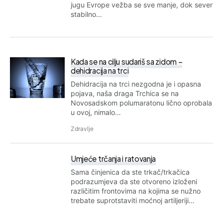
jugu Evrope vežba se sve manje, dok sever
stabilno…
Kada se na cilju sudariš sa zidom –
dehidracija na trci
Dehidracija na trci nezgodna je i opasna
pojava, naša draga Trchica se na
Novosadskom polumaratonu lično oprobala
u ovoj, nimalo…
Zdravlje
Umjeće trčanja i ratovanja
Sama činjenica da ste trkač/trkačica
podrazumjeva da ste otvoreno izloženi
različitim frontovima na kojima se nužno
trebate suprotstaviti moćnoj artiljeriji…