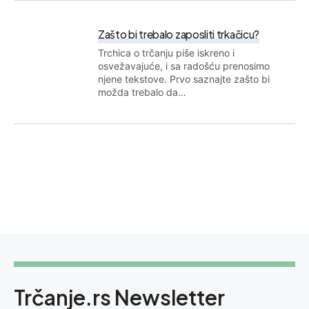
Zašto bi trebalo zaposliti trkačicu?
Trchica o trčanju piše iskreno i
osvežavajuće, i sa radošću prenosimo
njene tekstove. Prvo saznajte zašto bi
možda trebalo da…
Trčanje.rs Newsletter