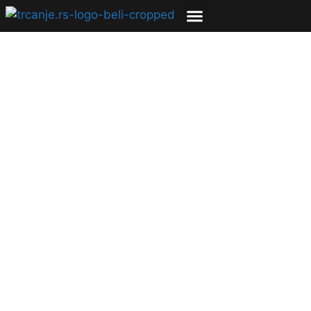
ZDRAVLJE
Trčanje je fizička
aktivnost koja nas
čini pametnijim!
01.04.2021
Dragana Dišić
3 min čitanja