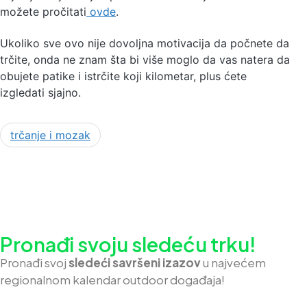
možete pročitati
ovde
.
Ukoliko sve ovo nije dovoljna motivacija da počnete da
trčite, onda ne znam šta bi više moglo da vas natera da
obujete patike i istrčite koji kilometar, plus ćete
izgledati sjajno.
trčanje i mozak
Pronađi svoju sledeću trku!
Pron
ađi svoj
sledeći savršeni izazov
u najvećem
regionalnom kalendar outdoor događaja!