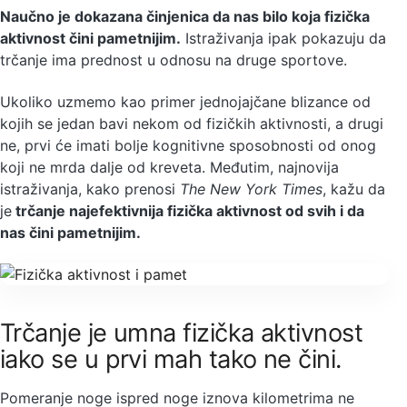
Naučno je dokazana činjenica da nas bilo koja fizička
aktivnost čini pametnijim.
Istraživanja ipak pokazuju da
trčanje ima prednost u odnosu na druge sportove.
Ukoliko uzmemo kao primer jednojajčane blizance od
kojih se jedan bavi nekom od fizičkih aktivnosti, a drugi
ne, prvi će imati bolje kognitivne sposobnosti od onog
koji ne mrda dalje od kreveta. Međutim, najnovija
istraživanja, kako prenosi
The New York Times
, kažu da
je
trčanje najefektivnija fizička aktivnost od svih i da
nas čini pametnijim.
Trčanje je umna fizička aktivnost
iako se u prvi mah tako ne čini.
Pomeranje noge ispred noge iznova kilometrima ne