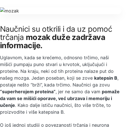
Naučnici su otkrili i da uz pomoć
trčanja
mozak duže zadržava
informacije.
Uglavnom, kada se krećemo, odnosno trčimo, naši
mišići pumpaju puno stvari u krvotok, uključujući i
proteine. Na kraju, neki od tih proteina nalaze put do
našeg mozga. Jedan poseban, koji se zove
katepsin B
,
postaje nešto “brži”, kada trčimo. Naučnici ga zovu
“superherojem proteina”
, jer ne samo da vam
pomaže
da vam se mišići oporave, već ubrzava i memoriju i
učenje
. Kako dalje ističu naučnici, što više trčite, to
proizvodite i više katepsina B.
O još jednoj studiji o povezanosti trčanja i neurona