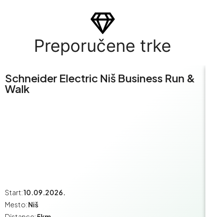
Preporučene trke
Schneider Electric Niš Business Run &
S
Walk
R
Start:
10.09.2026.
St
Mesto:
Niš
M
Distance:
5km
Di