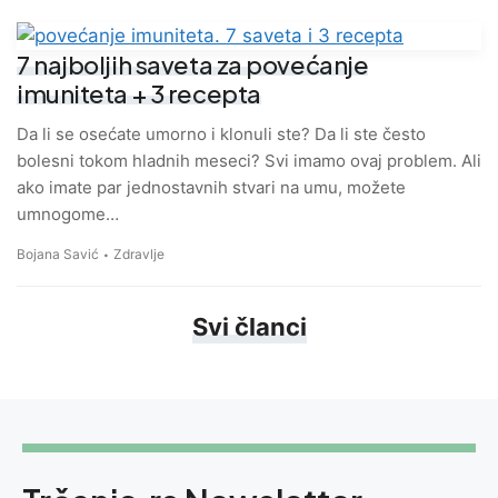
7 najboljih saveta za povećanje
imuniteta + 3 recepta
Da li se osećate umorno i klonuli ste? Da li ste često
bolesni tokom hladnih meseci? Svi imamo ovaj problem. Ali
ako imate par jednostavnih stvari na umu, možete
umnogome…
Bojana Savić
Zdravlje
Svi članci