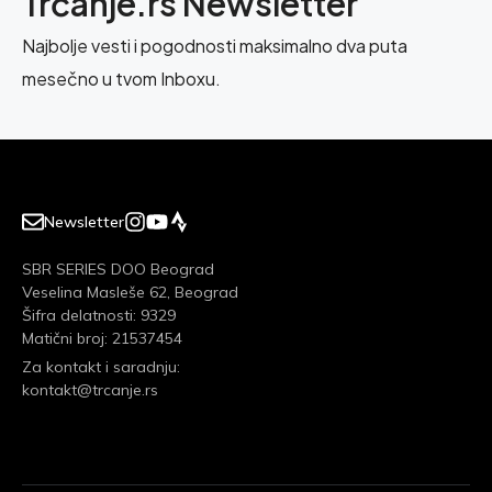
Trčanje.rs Newsletter
Najbolje vesti i pogodnosti maksimalno dva puta
mesečno u tvom Inboxu.
Newsletter
SBR SERIES DOO Beograd
Veselina Masleše 62, Beograd
Šifra delatnosti: 9329
Matični broj: 21537454
Za kontakt i saradnju:
kontakt@trcanje.rs