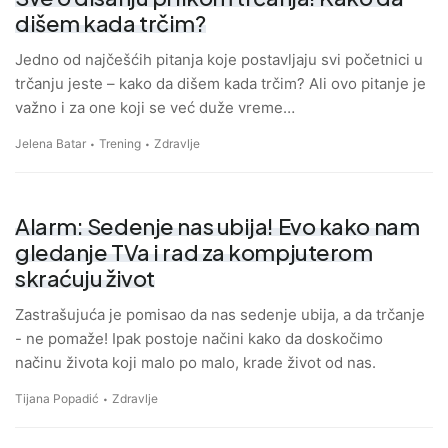
dišem kada trčim?
Jedno od najčešćih pitanja koje postavljaju svi početnici u
trčanju jeste – kako da dišem kada trčim? Ali ovo pitanje je
važno i za one koji se već duže vreme…
Jelena Batar
Trening
Zdravlje
Alarm: Sedenje nas ubija! Evo kako nam
gledanje TVa i rad za kompjuterom
skraćuju život
Zastrašujuća je pomisao da nas sedenje ubija, a da trčanje
- ne pomaže! Ipak postoje načini kako da doskočimo
načinu života koji malo po malo, krade život od nas.
Tijana Popadić
Zdravlje