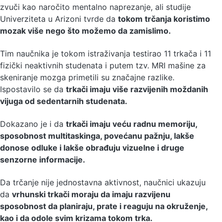
zvuči kao naročito mentalno naprezanje, ali studije
Univerziteta u Arizoni tvrde da
tokom trčanja koristimo
mozak više nego što možemo da zamislimo.
Tim naučnika je tokom istraživanja testirao 11 trkača i 11
fizički neaktivnih studenata i putem tzv. MRI mašine za
skeniranje mozga primetili su značajne razlike.
Ispostavilo se da
trkači imaju više razvijenih moždanih
vijuga od sedentarnih studenata.
Dokazano je i da
trkači imaju veću radnu memoriju,
sposobnost multitaskinga, povećanu pažnju, lakše
donose odluke i lakše obrađuju vizuelne i druge
senzorne informacije.
Da trčanje nije jednostavna aktivnost, naučnici ukazuju
da
vrhunski trkači moraju da imaju razvijenu
sposobnost da planiraju, prate i reaguju na okruženje,
kao i da odole svim krizama tokom trka.