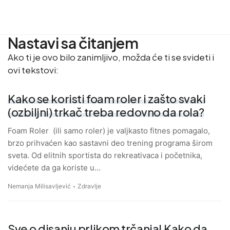
Nastavi sa čitanjem
Ako ti je ovo bilo zanimljivo, možda će ti se svideti i
ovi tekstovi:
Kako se koristi foam roler i zašto svaki
(ozbiljni) trkač treba redovno da rola?
Foam Roler (ili samo roler) je valjkasto fitnes pomagalo,
brzo prihvaćen kao sastavni deo trening programa širom
sveta. Od elitnih sportista do rekreativaca i početnika,
videćete da ga koriste u…
Nemanja Milisavljević
Zdravlje
Sve o disanju prlikom trčanja! Kako da