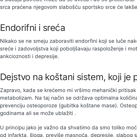
srca praćena njegovom slabošću sportsko srce će lakše 
Endorifni i sreća
Nikako se ne smeju zaboraviti endorfini koji se luče nak
sreće i zadovoljstva koji poboljšavaju raspoloženje i m
ankcioznosti i depresije.
Dejstvo na koštani sistem, koji j
Zapravo, kada se krećemo mi vršimo mehanički pritisak 
metabolizam. Na taj način se održava optimalna količin
prevenciju osteoporoze (gubitka koštane mase). Oste
godinama ali se može ublažiti .
U principu jako je važno da shvatimo da smo toliko 
od infarkta, šloga, previše masnoća, depresije, slabog 