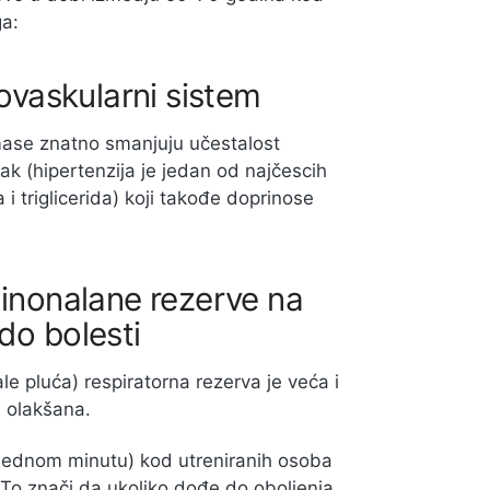
ga:
iovaskularni sistem
 mase znatno smanjuju učestalost
sak (hipertenzija je jedan od najčescih
 i triglicerida) koji takođe doprinose
cinonalane rezerve na
do bolesti
e pluća) respiratorna rezerva je veća i
e olakšana.
u jednom minutu) kod utreniranih osoba
To znači da ukoliko dođe do oboljenja