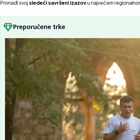
Pron
ađi svoj
sledeći savršeni izazov
u najvećem regionalno
Preporučene trke