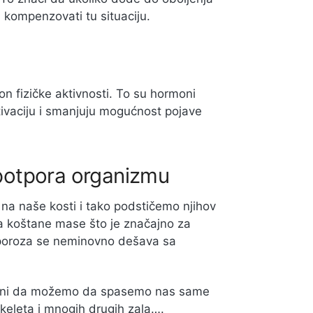
kompenzovati tu situaciju.
on fizičke aktivnosti. To su hormoni
otivaciju i smanjuju mogućnost pojave
e potpora organizmu
na naše kosti i tako podstičemo njihov
a koštane mase što je značajno za
oporoza se neminovno dešava sa
moćni da možemo da spasemo nas same
skeleta i mnogih drugih zala….