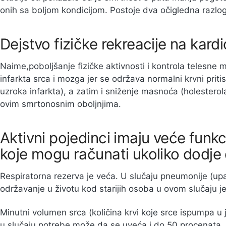
onih sa boljom kondicijom. Postoje dva očigledna razlo
Dejstvo fizičke rekreacije na kard
Naime,poboljšanje fizičke aktivnosti i kontrola telesne
infarkta srca i mozga jer se održava normalni krvni priti
uzroka infarkta), a zatim i sniženje masnoća (holesterola
ovim smrtonosnim oboljnjima.
Aktivni pojedinci imaju veće funk
koje mogu računati ukoliko dodje 
Respiratorna rezerva je veća. U slučaju pneumonije (upal
održavanje u životu kod starijih osoba u ovom slučaju j
Minutni volumen srca (količina krvi koje srce ispumpa 
u slučaju potrebe može da se uveća i do 50 procenata. 