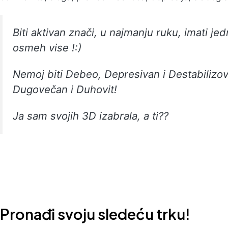
Biti aktivan znači, u najmanju ruku, imati je
osmeh vise !:)
Nemoj biti Debeo, Depresivan i Destabilizo
Dugovečan i Duhovit!
Ja sam svojih 3D izabrala, a ti??
Pronađi svoju sledeću trku!