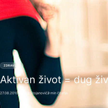
ZDRAVLJE
Aktivan život = dug ži
27.08.2010
Zorana Stojanović
2 min čitanja