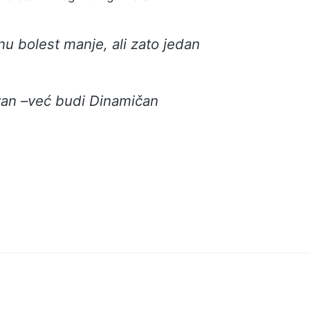
dnu bolest manje, ali zato jedan
van –već budi Dinamičan