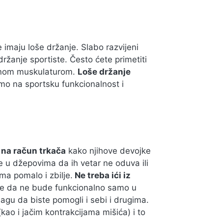
 imaju loše držanje. Slabo razvijeni
držanje sportiste. Često ćete primetiti
jenom muskulaturom.
Loše držanje
mo na sportsku funkcionalnost i
 na račun trkača
kako njihove devojke
e u džepovima da ih vetar ne oduva ili
ma pomalo i zbilje.
Ne treba ići iz
nje da ne bude funkcionalno samo u
agu da biste pomogli i sebi i drugima.
ao i jačim kontrakcijama mišića) i to