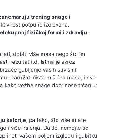
zanemaruju trening snage i
 aktivnost potpuno izolovana,
elokupnoj fizičkoj formi i zdravlju
.
jati, dobiti više mase nego što im
sti rezultat itd. Istina je skroz
Ubrzaće gubljenje vaših suvišnih
u i zadržati čista mišićna masa, i sve
ra kako vežbe snage doprinose trčanju:
ju kalorije
, pa tako, što više imate
ori više kalorija. Dakle, nemojte se
oprineti vašem boljem izgledu i gubitku