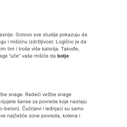
asnije. Gotovo sve studije pokazuju da
 i mišićnu izdržljivost. Logično je da
im tim i troše više kalorija. Takođe,
nage ’’uče’’ vaše mišiće da
bolje
žbe snage. Radeći vežbe snage
anjujete šanse za povrede koje nastaju
o-beton). Čučnjevi i leđnjaci su samo
dve najčešće zone povreda, kolena i