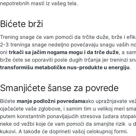
nepotrebnih masti iz vašeg tela.
Bićete brži
Trening snage će vam pomoći da trčite duže, brže i efik
2-3 treninga snage nedeljno povećavaju snagu vaših nogu
oni
trkači sa jačim nogama mogu i da trče duže
, a sam
brže ćete se oporaviti posle dugih trčanja jer treninzi s
transformišu metaboličke nus-produkte u energiju
.
Smanjićete šanse za povrede
Bićete
manje podložni povredama
ako upražnjavate ve
ojačaćete vaše zglobove, i samim tim u velikoj meri sm
putem konstantnih ponavljajućih stresova (udara stopal
neke od vežbi koje će vam pomoći da smanjite rizik u 
kukovi. A takođe će doprineti vašoj celokupnoj formi.