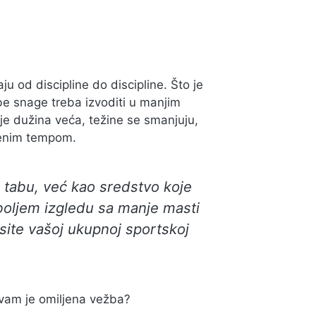
raju od discipline do discipline. Što je
be snage treba izvoditi u manjim
je dužina veća, težine se smanjuju,
čenim tempom.
 tabu, već kao sredstvo koje
boljem izgledu sa manje masti
site vašoj ukupnoj sportskoj
 vam je omiljena vežba?