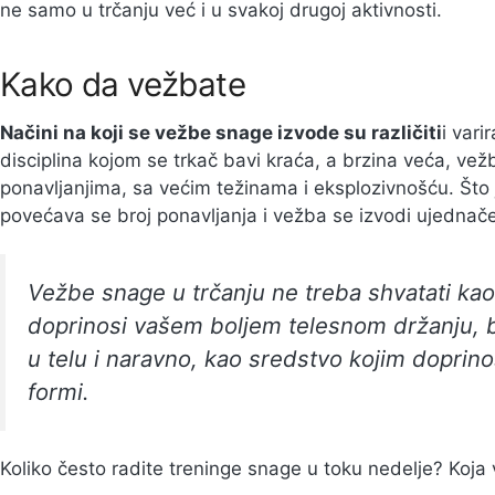
ne samo u trčanju već i u svakoj drugoj aktivnosti.
Kako da vežbate
Načini na koji se vežbe snage izvode su različiti
i vari
disciplina kojom se trkač bavi kraća, a brzina veća, vež
ponavljanjima, sa većim težinama i eksplozivnošću. Što 
povećava se broj ponavljanja i vežba se izvodi ujedna
Vežbe snage u trčanju ne treba shvatati kao
doprinosi vašem boljem telesnom držanju, 
u telu i naravno, kao sredstvo kojim doprino
formi.
Koliko često radite treninge snage u toku nedelje? Koja