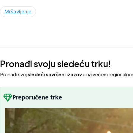
Mršavljenje
Pronađi svoju sledeću trku!
Pron
ađi svoj
sledeći savršeni izazov
u najvećem regionalno
Preporučene trke