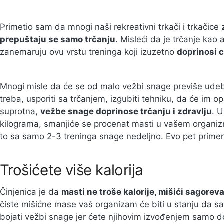
Primetio sam da mnogi naši rekreativni trkači i trkačice
prepuštaju se samo trčanju
. Misleći da je trčanje kao
zanemaruju ovu vrstu treninga koji izuzetno
doprinosi c
Mnogi misle da će se od malo vežbi snage previše udebl
treba, usporiti sa trčanjem, izgubiti tehniku, da će im opa
suprotna,
vežbe snage doprinose trčanju i zdravlju
. 
kilograma, smanjiće se procenat masti u vašem organizm
to sa samo 2-3 treninga snage nedeljno. Evo pet prime
Trošićete više kalorija
Činjenica je da
masti ne troše kalorije, mišići sagoreva
čiste mišićne mase vaš organizam će biti u stanju da sag
bojati vežbi snage jer ćete njihovim izvođenjem samo d