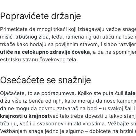
Popravićete držanje
Primetićete da mnogi trkači koji izbegavaju vežbe snage
mišići trbušnog zida, leđa, ramena i grudi utiču na loše 
trkače kako hodaju sa povijenim stavom, i slabo razvi
utiče na celokupno zdravlje čoveka
, a da ne spominje
estetsku stranu čovekovog tela.
Osećaćete se snažnije
Ojačaćete, to se podrazumeva. Koliko ste puta čuli
šale
dižu više iz benča od njih, kako moraju da nose kamenj
da ne mogu da odvrnu zatvarač na boci – u svakoj šali i
krajnosti u krajnost
već telo treba dovesti u takvo sta
trčanju, već i u svakodnevnim aktivnostima. Vežbajte sn
Vežbanjem snage jedno je sigurno – dobićete na brzini (k