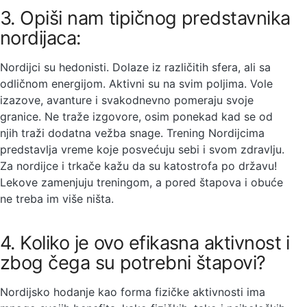
3. Opiši nam tipičnog predstavnika
nordijaca:
Nordijci su hedonisti. Dolaze iz različitih sfera, ali sa
odličnom energijom. Aktivni su na svim poljima. Vole
izazove, avanture i svakodnevno pomeraju svoje
granice. Ne traže izgovore, osim ponekad kad se od
njih traži dodatna vežba snage. Trening Nordijcima
predstavlja vreme koje posvećuju sebi i svom zdravlju.
Za nordijce i trkače kažu da su katostrofa po državu!
Lekove zamenjuju treningom, a pored štapova i obuće
ne treba im više ništa.
4. Koliko je ovo efikasna aktivnost i
zbog čega su potrebni štapovi?
Nordijsko hodanje kao forma fizičke aktivnosti ima