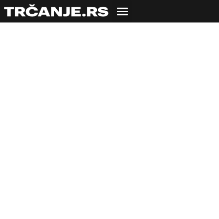
TRENING
Marko Mihailović:
Nordijci su najveći
hedonisti!
04.02.2022
Bojana Savić
5 min čitanja