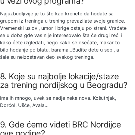
u vezi ovog programa?
Najuzbudljivije je to što kad krenete da hodate sa
grupom iz treninga u trening prevazilate svoje granice.
Vremenski uslovi, umor i brige ostaju po strani. Vraćate
se u doba gde vas nije interesovalo šta će drugi reći i
kako ćete izgledati, nego kako se osećate, makar to
bilo hodanje po blatu, barama…Budite dete u sebi, a
šale su neizostavan deo svakog treninga.
8. Koje su najbolje lokacije/staze
za trening nordijskog u Beogradu?
Ima ih mnogo, uvek se nadje neka nova. Košutnjak,
Dorćol, Ušće, Avala…
9. Gde ćemo videti BRC Nordijce
ove godine?