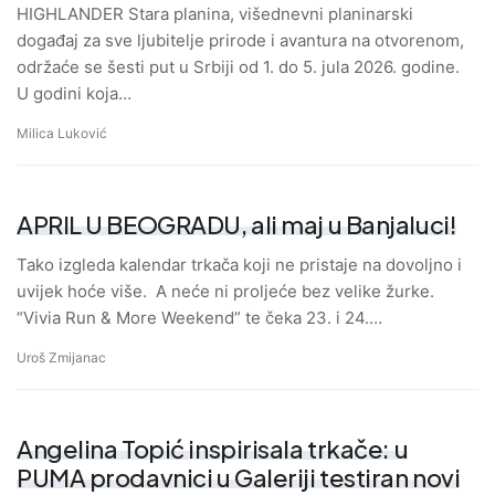
HIGHLANDER Stara planina, višednevni planinarski
događaj za sve ljubitelje prirode i avantura na otvorenom,
održaće se šesti put u Srbiji od 1. do 5. jula 2026. godine.
U godini koja…
Milica Luković
APRIL U BEOGRADU, ali maj u Banjaluci!
Tako izgleda kalendar trkača koji ne pristaje na dovoljno i
uvijek hoće više. A neće ni proljeće bez velike žurke.
“Vivia Run & More Weekend” te čeka 23. i 24.…
Uroš Zmijanac
Angelina Topić inspirisala trkače: u
PUMA prodavnici u Galeriji testiran novi