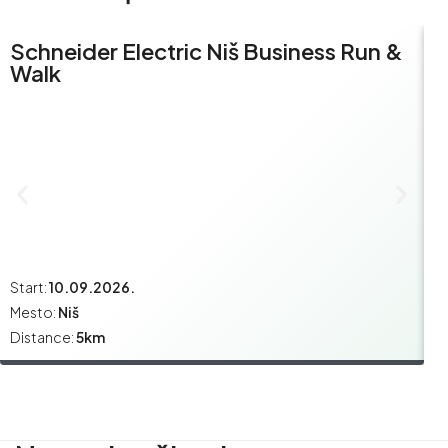
Schneider Electric Niš Business Run &
S
Walk
R
Start:
10.09.2026.
St
Mesto:
Niš
M
Distance:
5km
Di