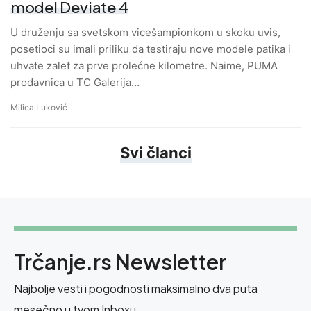
model Deviate 4
U druženju sa svetskom vicešampionkom u skoku uvis,
posetioci su imali priliku da testiraju nove modele patika i
uhvate zalet za prve prolećne kilometre. Naime, PUMA
prodavnica u TC Galerija…
Milica Luković
Svi članci
Trčanje.rs Newsletter
Najbolje vesti i pogodnosti maksimalno dva puta
mesečno u tvom Inboxu.