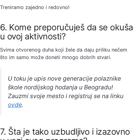
Treniramo zajedno i redovno!
6. Kome preporučuješ da se okuša
u ovoj aktivnosti?
Svima otvorenog duha koji žele da daju priliku nečem
što im samo može doneti mnogo dobrih stvari.
U toku je upis nove generacije polaznike
škole nordijskog hodanja u Beogradu!
Zauzmi svoje mesto i registruj se na linku
ovde
.
7. Šta je tako uzbudljivo i izazovno