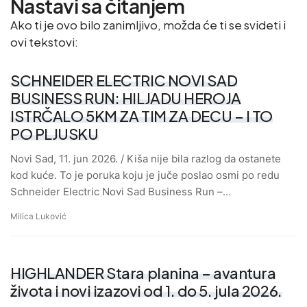
Nastavi sa čitanjem
Ako ti je ovo bilo zanimljivo, možda će ti se svideti i
ovi tekstovi:
SCHNEIDER ELECTRIC NOVI SAD
BUSINESS RUN: HILJADU HEROJA
ISTRČALO 5KM ZA TIM ZA DECU – I TO
PO PLJUSKU
Novi Sad, 11. jun 2026. / Kiša nije bila razlog da ostanete
kod kuće. To je poruka koju je juče poslao osmi po redu
Schneider Electric Novi Sad Business Run –…
Milica Luković
HIGHLANDER Stara planina – avantura
života i novi izazovi od 1. do 5. jula 2026.