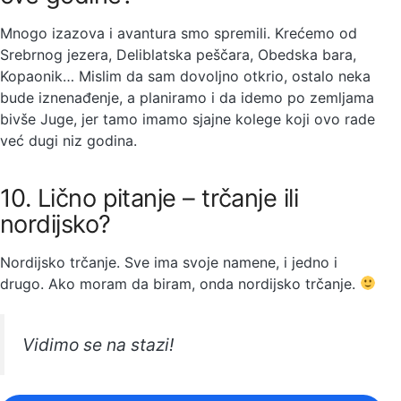
Mnogo izazova i avantura smo spremili. Krećemo od
Srebrnog jezera, Deliblatska peščara, Obedska bara,
Kopaonik… Mislim da sam dovoljno otkrio, ostalo neka
bude iznenađenje, a planiramo i da idemo po zemljama
bivše Juge, jer tamo imamo sjajne kolege koji ovo rade
već dugi niz godina.
10. Lično pitanje – trčanje ili
nordijsko?
Nordijsko trčanje. Sve ima svoje namene, i jedno i
drugo. Ako moram da biram, onda nordijsko trčanje.
Vidimo se na stazi!