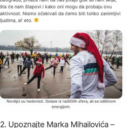
šta će nam štapovi i kako oni mogu da probaju ovu
aktivnost. Nismo očekivali da ćemo biti toliko zanimljivi
ljudima, al’ eto.
Nordijci su hedonisti. Dolaze iz različitih sfera, ali sa odličnom
energijom.
2. Upoznajte Marka Mihailovića –