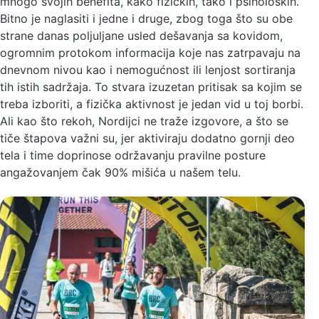
mnogo svojih benefita, kako fizičkih, tako i psiholoških.
Bitno je naglasiti i jedne i druge, zbog toga što su obe
strane danas poljuljane usled dešavanja sa kovidom,
ogromnim protokom informacija koje nas zatrpavaju na
dnevnom nivou kao i nemogućnost ili lenjost sortiranja
tih istih sadržaja. To stvara izuzetan pritisak sa kojim se
treba izboriti, a fizička aktivnost je jedan vid u toj borbi.
Ali kao što rekoh, Nordijci ne traže izgovore, a što se
tiče štapova važni su, jer aktiviraju dodatno gornji deo
tela i time doprinose održavanju pravilne posture
angažovanjem čak 90% mišića u našem telu.