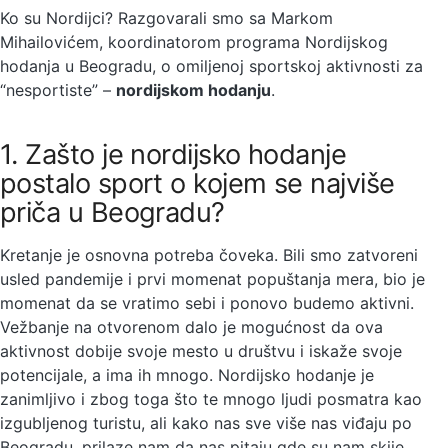
Ko su Nordijci? Razgovarali smo sa Markom
Mihailovićem, koordinatorom programa Nordijskog
hodanja u Beogradu, o omiljenoj sportskoj aktivnosti za
“nesportiste” –
nordijskom hodanju
.
1. Zašto je nordijsko hodanje
postalo sport o kojem se najviše
priča u Beogradu?
Kretanje je osnovna potreba čoveka. Bili smo zatvoreni
usled pandemije i prvi momenat popuštanja mera, bio je
momenat da se vratimo sebi i ponovo budemo aktivni.
Vežbanje na otvorenom dalo je mogućnost da ova
aktivnost dobije svoje mesto u društvu i iskaže svoje
potencijale, a ima ih mnogo. Nordijsko hodanje je
zanimljivo i zbog toga što te mnogo ljudi posmatra kao
izgubljenog turistu, ali kako nas sve više nas viđaju po
Beogradu, prilaze nam da nas pitaju gde su nam skije,