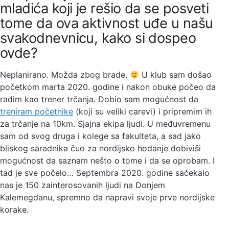
mladića koji je rešio da se posveti
tome da ova aktivnost uđe u našu
svakodnevnicu, kako si dospeo
ovde?
Neplanirano. Možda zbog brade.
U klub sam došao
početkom marta 2020. godine i nakon obuke počeo da
radim kao trener trčanja. Dobio sam mogućnost da
treniram početnike
(koji su veliki carevi) i pripremim ih
za trčanje na 10km. Sjajna ekipa ljudi. U međuvremenu
sam od svog druga i kolege sa fakulteta, a sad jako
bliskog saradnika čuo za nordijsko hodanje dobiviši
mogućnost da saznam nešto o tome i da se oprobam. I
tad je sve počelo… Septembra 2020. godine sačekalo
nas je 150 zainterosovanih ljudi na Donjem
Kalemegdanu, spremno da napravi svoje prve nordijske
korake.