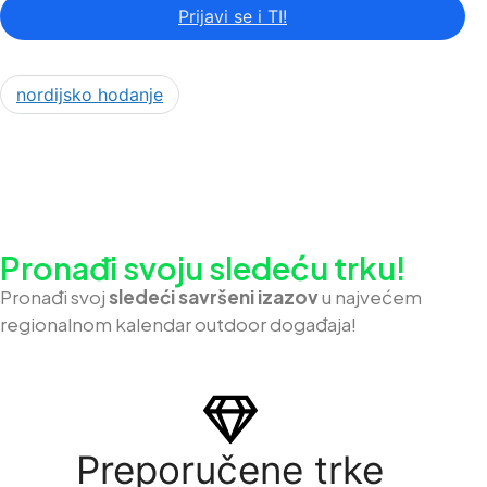
Prijavi se i TI!
nordijsko hodanje
Pronađi svoju sledeću trku!
Pron
ađi svoj
sledeći savršeni izazov
u najvećem
regionalnom kalendar outdoor događaja!
Preporučene trke