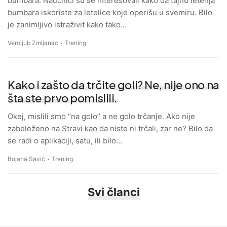
bumbara. Naučnici su se interesovali kako da tajnu letenja
bumbara iskoriste za letelice koje operišu u svemiru. Bilo
je zanimljivo istraživit kako tako…
Veroljub Zmijanac
Trening
Kako i zašto da trčite goli? Ne, nije ono na
šta ste prvo pomislili.
Okej, mislili smo “na golo” a ne golo trčanje. Ako nije
zabeleženo na Stravi kao da niste ni trčali, zar ne? Bilo da
se radi o aplikaciji, satu, ili bilo…
Bojana Savić
Trening
Svi članci