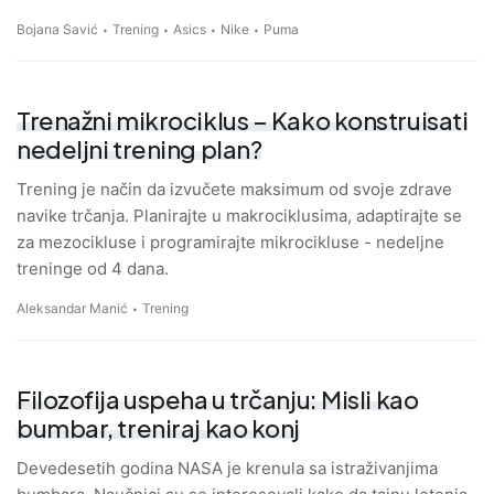
Bojana Savić
Trening
Asics
Nike
Puma
Trenažni mikrociklus – Kako konstruisati
nedeljni trening plan?
Trening je način da izvučete maksimum od svoje zdrave
navike trčanja. Planirajte u makrociklusima, adaptirajte se
za mezocikluse i programirajte mikrocikluse - nedeljne
treninge od 4 dana.
Aleksandar Manić
Trening
Filozofija uspeha u trčanju: Misli kao
bumbar, treniraj kao konj
Devedesetih godina NASA je krenula sa istraživanjima