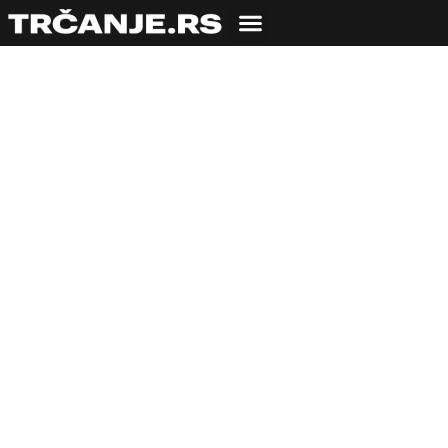
TRČALI SMO SA
TRENING
Jovica Spajić o
treningu: Svaku trku
gledam kao godišnji
projekat!
07.07.2020
Milica Luković
1 min čitanja