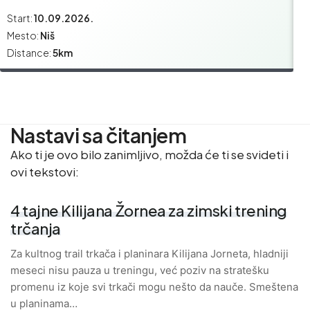
Start:
10.09.2026.
St
Mesto:
Niš
M
Distance:
5km
Di
Nastavi sa čitanjem
Ako ti je ovo bilo zanimljivo, možda će ti se svideti i
ovi tekstovi:
4 tajne Kilijana Žornea za zimski trening
trčanja
Za kultnog trail trkača i planinara Kilijana Jorneta, hladniji
meseci nisu pauza u treningu, već poziv na stratešku
promenu iz koje svi trkači mogu nešto da nauče. Smeštena
u planinama…