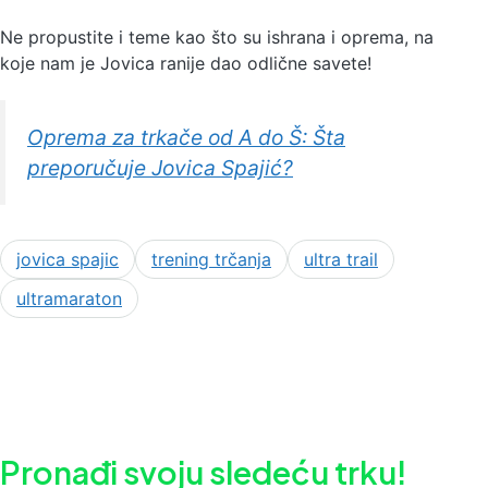
Ne propustite i teme kao što su ishrana i oprema, na
koje nam je Jovica ranije dao odlične savete!
Oprema za trkače od A do Š: Šta
preporučuje Jovica Spajić?
jovica spajic
trening trčanja
ultra trail
ultramaraton
Pronađi svoju sledeću trku!