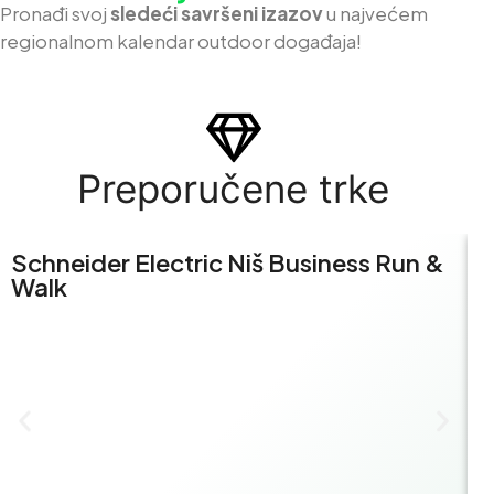
Pron
ađi svoj
sledeći savršeni izazov
u najvećem
regionalnom kalendar outdoor događaja!
Preporučene trke
Schneider Electric Niš Business Run &
S
Walk
R