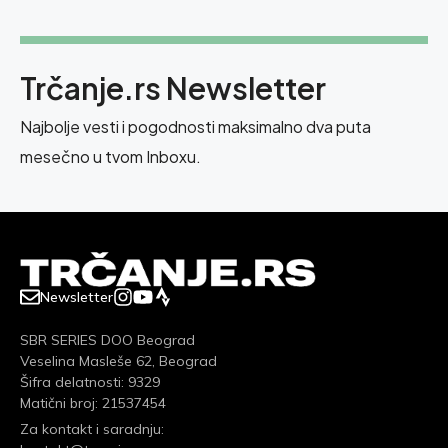
Trčanje.rs Newsletter
Najbolje vesti i pogodnosti maksimalno dva puta
mesečno u tvom Inboxu.
Newsletter
SBR SERIES DOO Beograd
Veselina Masleše 62, Beograd
Šifra delatnosti: 9329
Matični broj: 21537454
Za kontakt i saradnju: