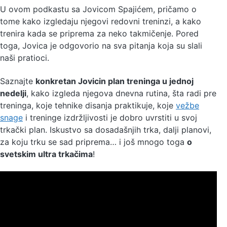
U ovom podkastu sa Jovicom Spajićem, pričamo o
tome kako izgledaju njegovi redovni treninzi, a kako
trenira kada se priprema za neko takmičenje. Pored
toga, Jovica je odgovorio na sva pitanja koja su slali
naši pratioci.
Saznajte
konkretan Jovicin plan treninga u jednoj
nedelji
, kako izgleda njegova dnevna rutina, šta radi pre
treninga, koje tehnike disanja praktikuje, koje
vežbe
snage
i treninge izdržljivosti je dobro uvrstiti u svoj
trkački plan. Iskustvo sa dosadašnjih trka, dalji planovi,
za koju trku se sad priprema… i još mnogo toga
o
svetskim ultra trkačima
!