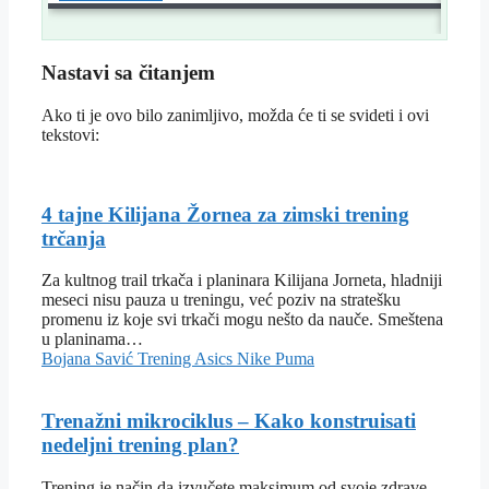
Dist
Nastavi sa čitanjem
Ako ti je ovo bilo zanimljivo, možda će ti se svideti i ovi
tekstovi:
4 tajne Kilijana Žornea za zimski trening
trčanja
Za kultnog trail trkača i planinara Kilijana Jorneta, hladniji
meseci nisu pauza u treningu, već poziv na stratešku
promenu iz koje svi trkači mogu nešto da nauče. Smeštena
u planinama…
Bojana Savić
Trening
Asics
Nike
Puma
Trenažni mikrociklus – Kako konstruisati
nedeljni trening plan?
Trening je način da izvučete maksimum od svoje zdrave