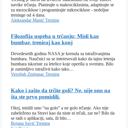
navike trčanja. Planirajte u makrociklusima, adaptirajte se
za mezocikluse i programirajte mikrocikluse - nedeljne
treninge od 4 dana.
Aleksandar Manić
Trening
Filozofija uspeha u trčanju: Misli kao
bumbar, treniraj kao konj
Devedesetih godina NASA je krenula sa istraživanjima
bumbara. Naučnici su se interesovali kako da tajnu letenja
bumbara iskoriste za letelice koje operišu u svemiru. Bilo
je zanimljivo istraživit kako tako…
Veroljub Zmijanac
Trening
Kako i zašto da trčite goli? Ne, nije ono na
šta ste prvo pomislili.
Okej, mislili smo “na golo” a ne golo trčanje. Ako nije
zabeleženo na Stravi kao da niste ni trčali, zar ne? Bilo da
se radi o aplikaciji, satu, ili bilo…
Bojana Savić
Trening