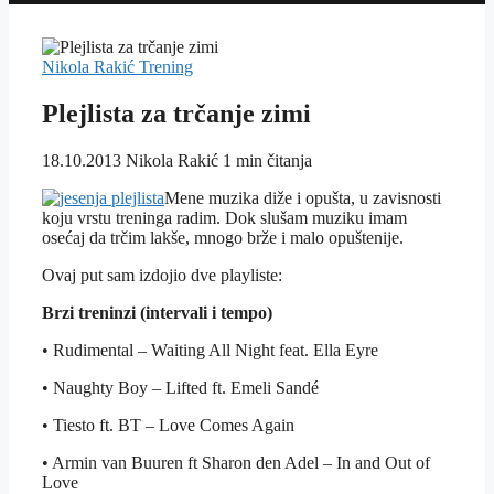
Nikola Rakić
Trening
Plejlista za trčanje zimi
18.10.2013
Nikola Rakić
1 min čitanja
Mene muzika diže i opušta, u zavisnosti
koju vrstu treninga radim. Dok slušam muziku imam
osećaj da trčim lakše, mnogo brže i malo opuštenije.
Ovaj put sam izdojio dve playliste:
Brzi treninzi (intervali i tempo)
• Rudimental – Waiting All Night feat. Ella Eyre
• Naughty Boy – Lifted ft. Emeli Sandé
• Tiesto ft. BT – Love Comes Again
• Armin van Buuren ft Sharon den Adel – In and Out of
Love