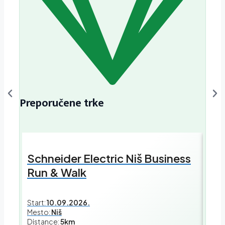
Preporučene trke
Schneider Electric Niš Business
Sch
Run & Walk
Bus
Start:
10.09.2026.
Mesto:
Niš
Start
Distance:
5km
Mest