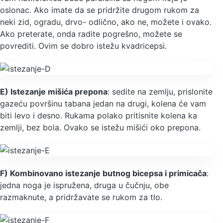
oslonac. Ako imate da se pridržite drugom rukom za
neki zid, ogradu, drvo- odlično, ako ne, možete i ovako.
Ako preterate, onda radite pogrešno, možete se
povrediti. Ovim se dobro istežu kvadricepsi.
E) Istezanje mišića prepona
: sedite na zemlju, prislonite
gazeću površinu tabana jedan na drugi, kolena će vam
biti levo i desno. Rukama polako pritisnite kolena ka
zemlji, bez bola. Ovako se istežu mišići oko prepona.
F) Kombinovano istezanje butnog bicepsa i primicača
:
jedna noga je ispružena, druga u čučnju, obe
razmaknute, a pridržavate se rukom za tlo.