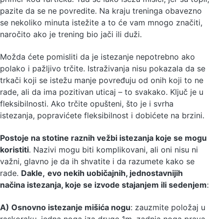
pazite da se ne povredite. Na kraju treninga obavezno
se nekoliko minuta istežite a to će vam mnogo značiti,
naročito ako je trening bio jači ili duži.
Možda ćete pomisliti da je istezanje nepotrebno ako
polako i pažljivo trčite. Istraživanja nisu pokazala da se
trkači koji se istežu manje povređuju od onih koji to ne
rade, ali da ima pozitivan uticaj – to svakako. Ključ je u
fleksibilnosti. Ako trčite opušteni, što je i svrha
istezanja, popravićete fleksibilnost i dobićete na brzini.
Postoje na stotine raznih vežbi istezanja koje se mogu
koristiti
. Nazivi mogu biti komplikovani, ali oni nisu ni
važni, glavno je da ih shvatite i da razumete kako se
rade.
Dakle,
evo nekih uobičajnih, jednostavnijih
načina istezanja, koje se izvode stajanjem ili sedenjem
:
A) Osnovno istezanje mišića nogu
: zauzmite položaj u
raskoraku, jedna noga iza druge 1m, zadnja noga prava,