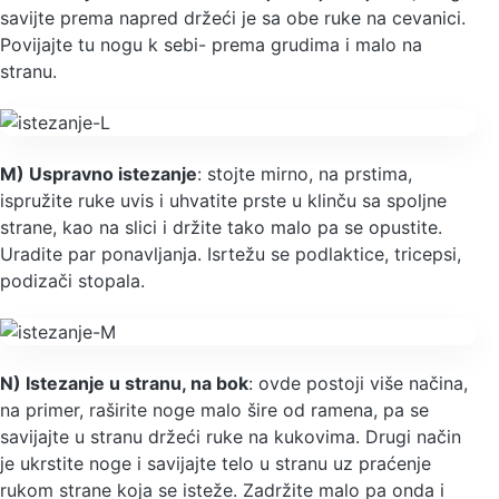
savijte prema napred držeći je sa obe ruke na cevanici.
Povijajte tu nogu k sebi- prema grudima i malo na
stranu.
M) Uspravno istezanje
: stojte mirno, na prstima,
ispružite ruke uvis i uhvatite prste u klinču sa spoljne
strane, kao na slici i držite tako malo pa se opustite.
Uradite par ponavljanja. Isrtežu se podlaktice, tricepsi,
podizači stopala.
N) Istezanje u stranu, na bok
: ovde postoji više načina,
na primer, raširite noge malo šire od ramena, pa se
savijajte u stranu držeći ruke na kukovima. Drugi način
je ukrstite noge i savijajte telo u stranu uz praćenje
rukom strane koja se isteže. Zadržite malo pa onda i