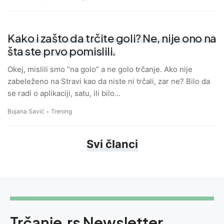
Kako i zašto da trčite goli? Ne, nije ono na
šta ste prvo pomislili.
Okej, mislili smo “na golo” a ne golo trčanje. Ako nije
zabeleženo na Stravi kao da niste ni trčali, zar ne? Bilo da
se radi o aplikaciji, satu, ili bilo…
Bojana Savić
Trening
Svi članci
Trčanje.rs Newsletter