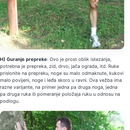
H) Guranje prepreke
: Ovo je prost oblik istezanja,
potrebna je prepreka, zid, drvo, jača ograda, itd. Ruke
prislonite na prepreku, noge su malo odmaknute, kukovi
malo povijeni, noge i leđa skoro u ravni. Ova vežba ima
razne varijante, na primer jedna pa druga noga, jedna
pa druga ruka ili pomeranje položaja ruku u odnosu na
podlogu.