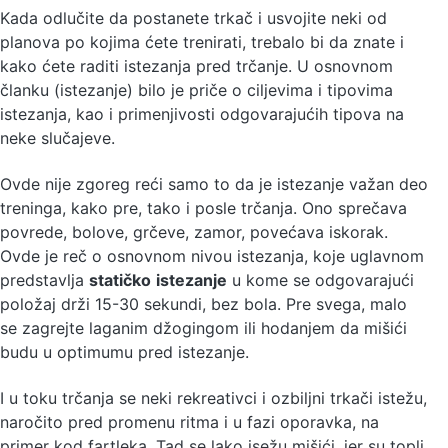
Kada odlučite da postanete trkač i usvojite neki od
planova po kojima ćete trenirati, trebalo bi da znate i
kako ćete raditi istezanja pred trčanje. U osnovnom
članku (istezanje) bilo je priče o ciljevima i tipovima
istezanja, kao i primenjivosti odgovarajućih tipova na
neke slučajeve.
Ovde nije zgoreg reći samo to da je istezanje važan deo
treninga, kako pre, tako i posle trčanja. Ono sprečava
povrede, bolove, grčeve, zamor, povećava iskorak.
Ovde je reč o osnovnom nivou istezanja, koje uglavnom
predstavlja
statičko
istezanje
u kome se odgovarajući
položaj drži 15-30 sekundi, bez bola. Pre svega, malo
se zagrejte laganim džogingom ili hodanjem da mišići
budu u optimumu pred istezanje.
I u toku trčanja se neki rekreativci i ozbiljni trkači istežu,
naročito pred promenu ritma i u fazi oporavka, na
primer kod fartleka. Tad se lako isežu mišići, jer su topli,