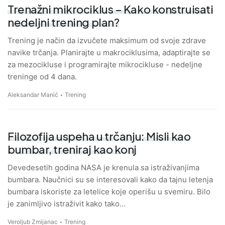
Trenažni mikrociklus – Kako konstruisati
nedeljni trening plan?
Trening je način da izvučete maksimum od svoje zdrave
navike trčanja. Planirajte u makrociklusima, adaptirajte se
za mezocikluse i programirajte mikrocikluse - nedeljne
treninge od 4 dana.
Aleksandar Manić
Trening
Filozofija uspeha u trčanju: Misli kao
bumbar, treniraj kao konj
Devedesetih godina NASA je krenula sa istraživanjima
bumbara. Naučnici su se interesovali kako da tajnu letenja
bumbara iskoriste za letelice koje operišu u svemiru. Bilo
je zanimljivo istraživit kako tako…
Veroljub Zmijanac
Trening