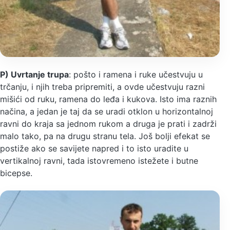
P) Uvrtanje trupa
: pošto i ramena i ruke učestvuju u
trčanju, i njih treba pripremiti, a ovde učestvuju razni
mišići od ruku, ramena do leđa i kukova. Isto ima raznih
načina, a jedan je taj da se uradi otklon u horizontalnoj
ravni do kraja sa jednom rukom a druga je prati i zadrži
malo tako, pa na drugu stranu tela. Još bolji efekat se
postiže ako se savijete napred i to isto uradite u
vertikalnoj ravni, tada istovremeno istežete i butne
bicepse.