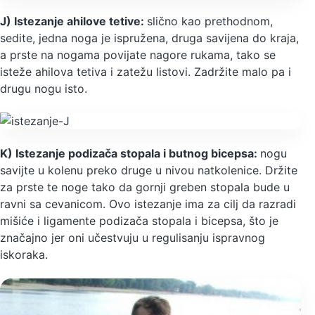
J) Istezanje ahilove tetive:
slično kao prethodnom,
sedite, jedna noga je ispružena, druga savijena do kraja,
a prste na nogama povijate nagore rukama, tako se
isteže ahilova tetiva i zatežu listovi. Zadržite malo pa i
drugu nogu isto.
K) Istezanje podizača stopala i butnog bicepsa:
nogu
savijte u kolenu preko druge u nivou natkolenice. Držite
za prste te noge tako da gornji greben stopala bude u
ravni sa cevanicom. Ovo istezanje ima za cilj da razradi
mišiće i ligamente podizača stopala i bicepsa, što je
značajno jer oni učestvuju u regulisanju ispravnog
iskoraka.