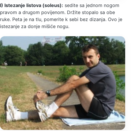
I) Istezanje listova (soleus):
sedite sa jednom nogom
pravom a drugom povijenom. Držite stopalo sa obe
ruke. Peta je na tlu, pomerite k sebi bez dizanja. Ovo je
istezanje za donje mišiće nogu.