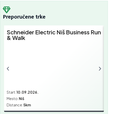
Preporučene trke
Schneider Electric Niš Business Run
Sc
& Walk
Bu
Start:
10.09.2026.
Star
Mesto:
Niš
Mes
Distance:
5km
Dist