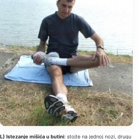
L) Istezanje mišića u butini
: stojte na jednoj nozi, drugu