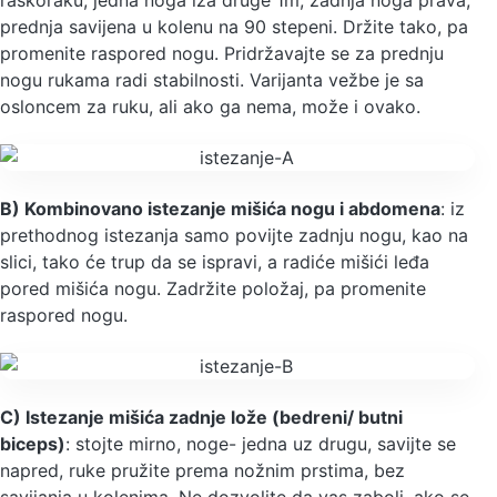
prednja savijena u kolenu na 90 stepeni. Držite tako, pa
promenite raspored nogu. Pridržavajte se za prednju
nogu rukama radi stabilnosti. Varijanta vežbe je sa
osloncem za ruku, ali ako ga nema, može i ovako.
B) Kombinovano istezanje mišića nogu i abdomena
: iz
prethodnog istezanja samo povijte zadnju nogu, kao na
slici, tako će trup da se ispravi, a radiće mišići leđa
pored mišića nogu. Zadržite položaj, pa promenite
raspored nogu.
C) Istezanje mišića zadnje lože (bedreni/ butni
biceps)
: stojte mirno, noge- jedna uz drugu, savijte se
napred, ruke pružite prema nožnim prstima, bez
savijanja u kolenima. Ne dozvolite da vas zaboli, ako se