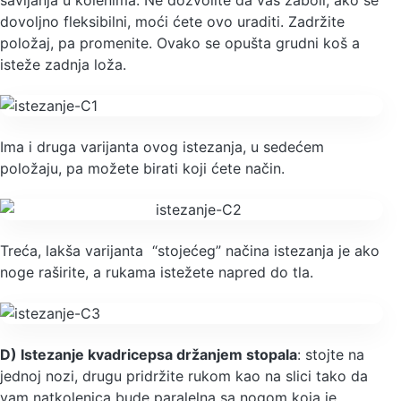
dovoljno fleksibilni, moći ćete ovo uraditi. Zadržite
položaj, pa promenite. Ovako se opušta grudni koš a
isteže zadnja loža.
Ima i druga varijanta ovog istezanja, u sedećem
položaju, pa možete birati koji ćete način.
Treća, lakša varijanta “stojećeg” načina istezanja je ako
noge raširite, a rukama istežete napred do tla.
D) Istezanje kvadricepsa držanjem stopala
: stojte na
jednoj nozi, drugu pridržite rukom kao na slici tako da
vam natkolenica bude paralelna sa nogom koja je