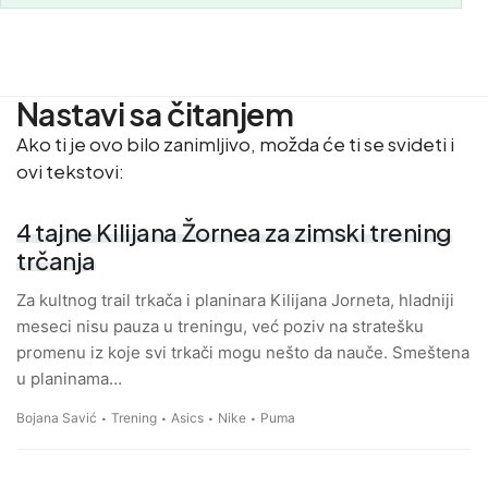
Nastavi sa čitanjem
Ako ti je ovo bilo zanimljivo, možda će ti se svideti i
ovi tekstovi:
4 tajne Kilijana Žornea za zimski trening
trčanja
Za kultnog trail trkača i planinara Kilijana Jorneta, hladniji
meseci nisu pauza u treningu, već poziv na stratešku
promenu iz koje svi trkači mogu nešto da nauče. Smeštena
u planinama…
Bojana Savić
Trening
Asics
Nike
Puma