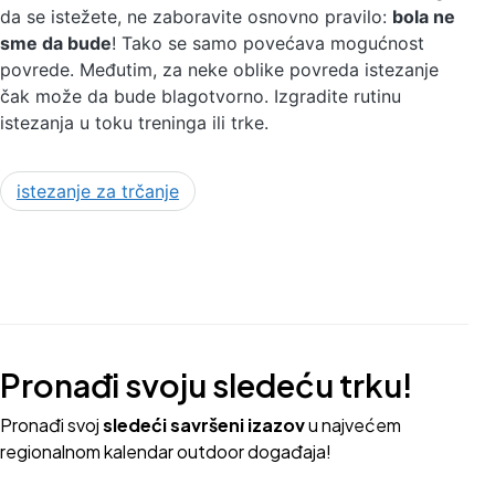
da se istežete, ne zaboravite osnovno pravilo:
bola ne
sme da bude
! Tako se samo povećava mogućnost
povrede. Međutim, za neke oblike povreda istezanje
čak može da bude blagotvorno. Izgradite rutinu
istezanja u toku treninga ili trke.
istezanje za trčanje
Pronađi svoju sledeću trku!
Pron
ađi svoj
sledeći savršeni izazov
u najvećem
regionalnom kalendar outdoor događaja!