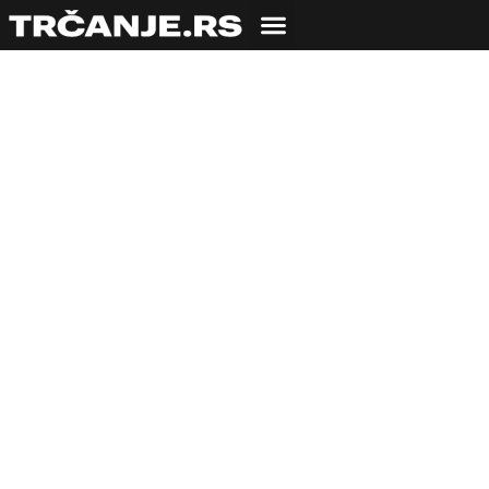
TRENING
Istezanje u praksi
21.06.2009
Igor Vujičić
6 min čitanja