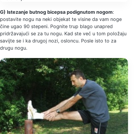
G) Istezanje butnog bicepsa podignutom nogom
:
postavite nogu na neki objekat te visine da vam noge
čine ugao 90 stepeni. Pognite trup blago unapred
pridržavajući se za tu nogu. Kad ste već u tom položaju
savijte se i ka drugoj nozi, osloncu. Posle isto to za
drugu nogu.