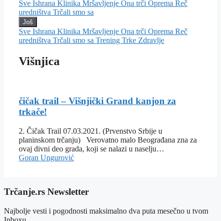
Sve
Ishrana
Klinika
Mršavljenje
Ona trči
Oprema
Reč
uredništva
Trčali smo sa
Još
Sve
Ishrana
Klinika
Mršavljenje
Ona trči
Oprema
Reč
uredništva
Trčali smo sa
Trening
Trke
Zdravlje
Višnjica
čičak trail – Višnjički Grand kanjon za
trkače!
2. Čičak Trail 07.03.2021. (Prvenstvo Srbije u
planinskom trčanju) Verovatno malo Beograđana zna za
ovaj divni deo grada, koji se nalazi u naselju…
Goran Ungurović
Trčanje.rs Newsletter
Najbolje vesti i pogodnosti maksimalno dva puta mesečno u tvom
Inboxu.