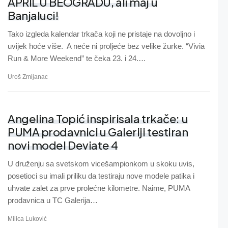
APRIL U BEOGRADU, ali maj u
Banjaluci!
Tako izgleda kalendar trkača koji ne pristaje na dovoljno i
uvijek hoće više. A neće ni proljeće bez velike žurke. “Vivia
Run & More Weekend” te čeka 23. i 24.…
Uroš Zmijanac
Angelina Topić inspirisala trkače: u
PUMA prodavnici u Galeriji testiran
novi model Deviate 4
U druženju sa svetskom vicešampionkom u skoku uvis,
posetioci su imali priliku da testiraju nove modele patika i
uhvate zalet za prve prolećne kilometre. Naime, PUMA
prodavnica u TC Galerija…
Milica Luković