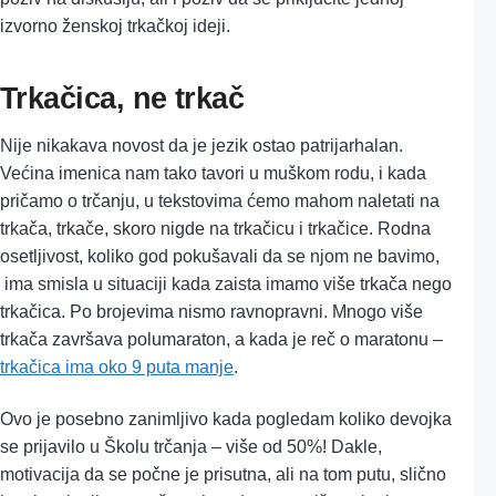
izvorno ženskoj trkačkoj ideji.
Trkačica, ne trkač
Nije nikakava novost da je jezik ostao patrijarhalan.
Većina imenica nam tako tavori u muškom rodu, i kada
pričamo o trčanju, u tekstovima ćemo mahom naletati na
trkača, trkače, skoro nigde na trkačicu i trkačice. Rodna
osetljivost, koliko god pokušavali da se njom ne bavimo,
ima smisla u situaciji kada zaista imamo više trkača nego
trkačica. Po brojevima nismo ravnopravni. Mnogo više
trkača završava polumaraton, a kada je reč o maratonu –
trkačica ima oko 9 puta manje
.
Ovo je posebno zanimljivo kada pogledam koliko devojka
se prijavilo u Školu trčanja – više od 50%! Dakle,
motivacija da se počne je prisutna, ali na tom putu, slično