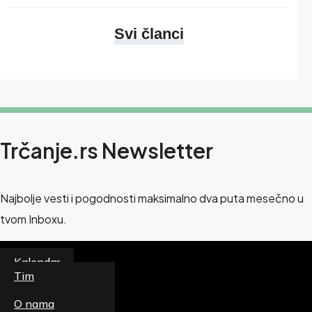
Svi članci
Trčanje.rs Newsletter
Najbolje vesti i pogodnosti maksimalno dva puta mesečno u
tvom Inboxu.
Kalendar
Newsletter
Tim
Magazin
O nama