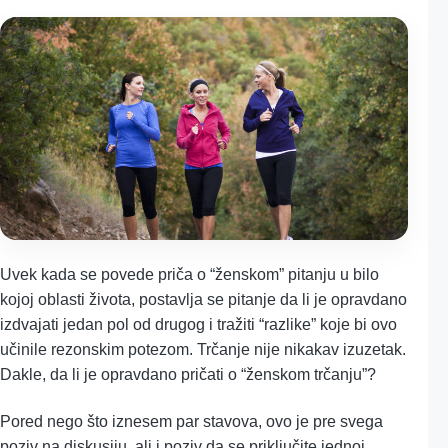
Uvek kada se povede priča o “ženskom” pitanju u bilo
kojoj oblasti života, postavlja se pitanje da li je opravdano
izdvajati jedan pol od drugog i tražiti “razlike” koje bi ovo
učinile rezonskim potezom. Trčanje nije nikakav izuzetak.
Dakle, da li je opravdano pričati o “ženskom trčanju”?
Pored nego što iznesem par stavova, ovo je pre svega
poziv na diskusiju, ali i poziv da se priključite jednoj