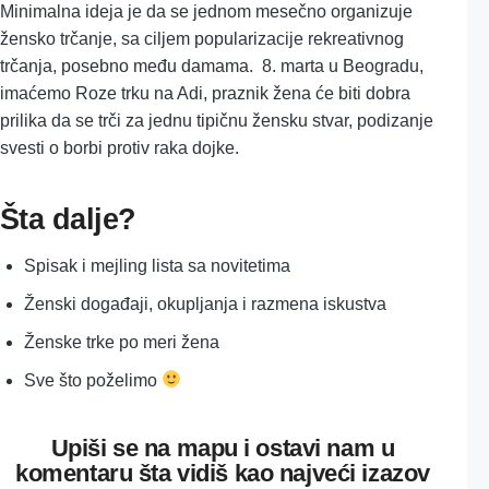
Minimalna ideja je da se jednom mesečno organizuje
žensko trčanje, sa ciljem popularizacije rekreativnog
trčanja, posebno među damama. 8. marta u Beogradu,
imaćemo Roze trku na Adi, praznik žena će biti dobra
prilika da se trči za jednu tipičnu žensku stvar, podizanje
svesti o borbi protiv raka dojke.
Šta dalje?
Spisak i mejling lista sa novitetima
Ženski događaji, okupljanja i razmena iskustva
Ženske trke po meri žena
Sve što poželimo
Upiši se na mapu i ostavi nam u
komentaru šta vidiš kao najveći izazov