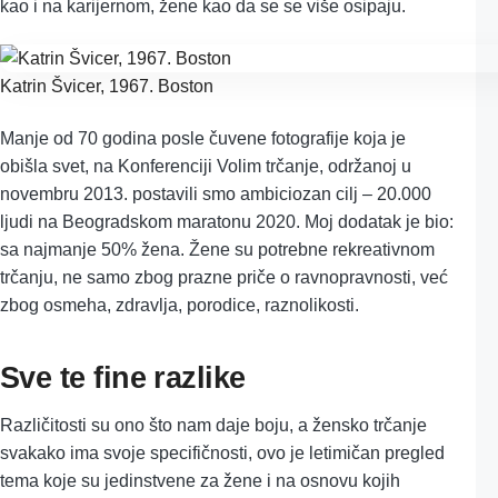
kao i na karijernom, žene kao da se se više osipaju.
Katrin Švicer, 1967. Boston
Manje od 70 godina posle čuvene fotografije koja je
obišla svet, na Konferenciji Volim trčanje, održanoj u
novembru 2013. postavili smo ambiciozan cilj – 20.000
ljudi na Beogradskom maratonu 2020. Moj dodatak je bio:
sa najmanje 50% žena. Žene su potrebne rekreativnom
trčanju, ne samo zbog prazne priče o ravnopravnosti, već
zbog osmeha, zdravlja, porodice, raznolikosti.
Sve te fine razlike
Različitosti su ono što nam daje boju, a žensko trčanje
svakako ima svoje specifičnosti, ovo je letimičan pregled
tema koje su jedinstvene za žene i na osnovu kojih