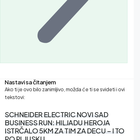
Nastavi sa čitanjem
Ako ti je ovo bilo zanimljivo, možda će ti se svideti i ovi
tekstovi:
SCHNEIDER ELECTRIC NOVI SAD
BUSINESS RUN: HILJADU HEROJA
ISTRČALO 5KM ZA TIM ZA DECU – I TO
PO PLJUSKU