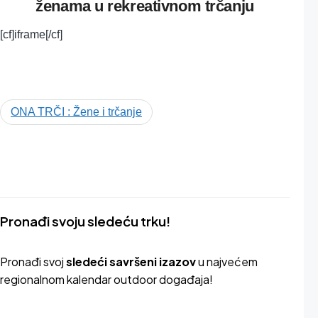
ženama u rekreativnom trčanju
[cf]iframe[/cf]
ONA TRČI : Žene i trčanje
Tagovi
Pronađi svoju sledeću trku!
Pron
ađi svoj
sledeći savršeni izazov
u najvećem
regionalnom kalendar outdoor događaja!