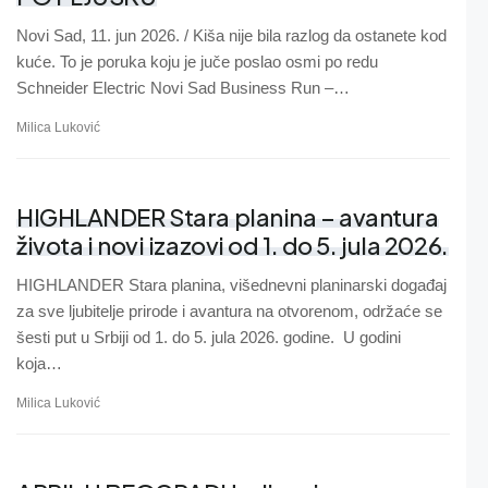
Novi Sad, 11. jun 2026. / Kiša nije bila razlog da ostanete kod
kuće. To je poruka koju je juče poslao osmi po redu
Schneider Electric Novi Sad Business Run –…
Milica Luković
HIGHLANDER Stara planina – avantura
života i novi izazovi od 1. do 5. jula 2026.
HIGHLANDER Stara planina, višednevni planinarski događaj
za sve ljubitelje prirode i avantura na otvorenom, održaće se
šesti put u Srbiji od 1. do 5. jula 2026. godine. U godini
koja…
Milica Luković