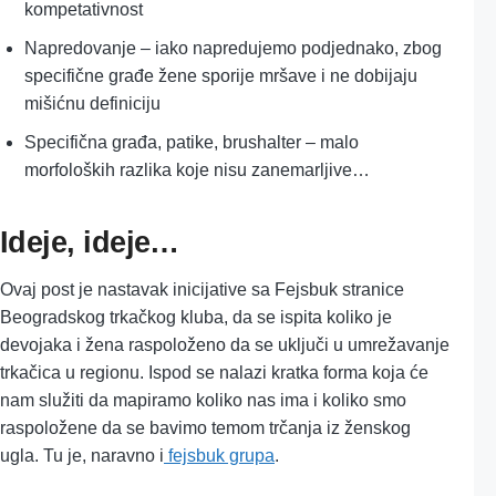
kompetativnost
Napredovanje – iako napredujemo podjednako, zbog
specifične građe žene sporije mršave i ne dobijaju
mišićnu definiciju
Specifična građa, patike, brushalter – malo
morfoloških razlika koje nisu zanemarljive…
Ideje, ideje…
Ovaj post je nastavak inicijative sa Fejsbuk stranice
Beogradskog trkačkog kluba, da se ispita koliko je
devojaka i žena raspoloženo da se uključi u umrežavanje
trkačica u regionu. Ispod se nalazi kratka forma koja će
nam služiti da mapiramo koliko nas ima i koliko smo
raspoložene da se bavimo temom trčanja iz ženskog
ugla. Tu je, naravno i
fejsbuk grupa
.