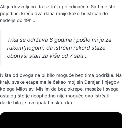
Ali je dozvoljeno da se trči i pojedinačno. Sa time što
pojedinci kreću dva dana ranije kako bi istrčali do
nedelje do 19h…
Trka se održava 8 godina i pošlo mi je za
rukom(nogom) da istrčim rekord staze
oborivši stari za više od 7 sati…
Ništa od ovoga ne bi bilo moguće bez tima podrške. Na
kraju svake etape me je čekao moj sin Damjan i njegov
kolega Miloslav. Mislim da bez okrepe, masaže i svega
ostalog što je neophodno nije moguće ovo istrčati,
dakle bila je ovo ipak timska trka..