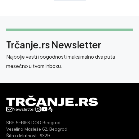
Trčanje.rs Newsletter
Najbolje vesti i pogodnosti maksimalno dva puta
mesečno u tvom Inboxu.
Newsletter
SBR SERIES DOO Beograd
Veselina Masleše 62, Beograd
Šifra delatnosti: 9329