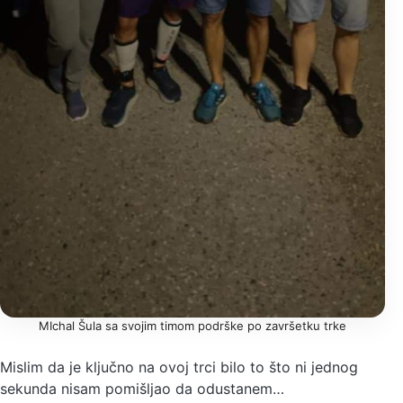
MIchal Šula sa svojim timom podrške po završetku trke
Mislim da je ključno na ovoj trci bilo to što ni jednog
sekunda nisam pomišljao da odustanem…