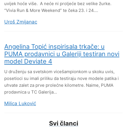
uvijek hoće više. A neće ni proljeće bez velike žurke.
“Vivia Run & More Weekend” te čeka 23. i 24.…
Uroš Zmijanac
Angelina Topić inspirisala trkače: u
PUMA prodavnici u Galeriji testiran novi
model Deviate 4
U druženju sa svetskom vicešampionkom u skoku uvis,
posetioci su imali priliku da testiraju nove modele patika i
uhvate zalet za prve prolećne kilometre. Naime, PUMA
prodavnica u TC Galerija…
Milica Luković
Svi članci