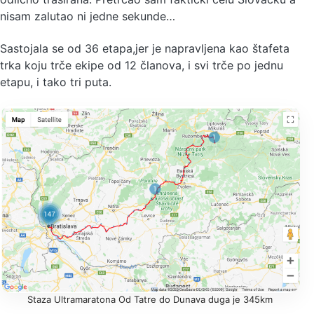
nisam zalutao ni jedne sekunde…
Sastojala se od 36 etapa,jer je napravljena kao štafeta
trka koju trče ekipe od 12 članova, i svi trče po jednu
etapu, i tako tri puta.
Staza Ultramaratona Od Tatre do Dunava duga je 345km