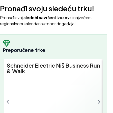
Pronađi svoju sledeću trku!
Pron
ađi svoj
sledeći savršeni izazov
u najvećem
regionalnom kalendar outdoor događaja!
Preporučene trke
Schneider Electric Niš Business Run
Sc
& Walk
Bu