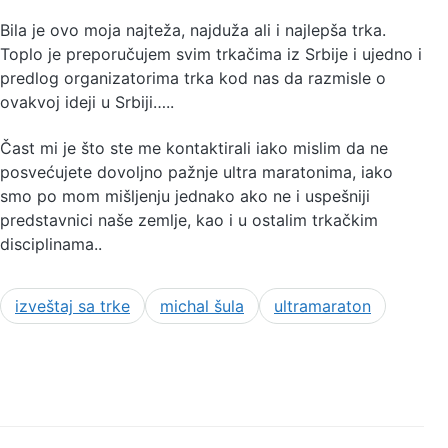
Bila je ovo moja najteža, najduža ali i najlepša trka.
Toplo je preporučujem svim trkačima iz Srbije i ujedno i
predlog organizatorima trka kod nas da razmisle o
ovakvoj ideji u Srbiji…..
Čast mi je što ste me kontaktirali iako mislim da ne
posvećujete dovoljno pažnje ultra maratonima, iako
smo po mom mišljenju jednako ako ne i uspešniji
predstavnici naše zemlje, kao i u ostalim trkačkim
disciplinama..
izveštaj sa trke
michal šula
ultramaraton