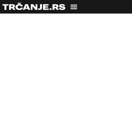
Veliki uspeh za našeg
Ultramaratonca na
trci u Slovačkoj.
Michal Šula pobedio
na trci Od Tatre do
Dunava dugoj 345km
21.08.2020
Uroš Zmijanac
2 min čitanja