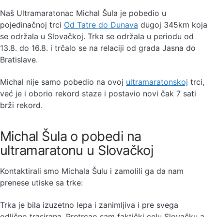
Naš Ultramaratonac Michal Šula je pobedio u
pojedinačnoj trci
Od Tatre do Dunava
dugoj 345km koja
se održala u Slovačkoj. Trka se održala u periodu od
13.8. do 16.8. i trčalo se na relaciji od grada Jasna do
Bratislave.
Michal nije samo pobedio na ovoj
ultramaratonskoj
trci,
već je i oborio rekord staze i postavio novi čak 7 sati
brži rekord.
Michal Šula o pobedi na
ultramaratonu u Slovačkoj
Kontaktirali smo Michala Šulu i zamolili ga da nam
prenese utiske sa trke:
Trka je bila izuzetno lepa i zanimljiva i pre svega
odlično trasirana. Pretrcao sam faktički celu Slovačku a