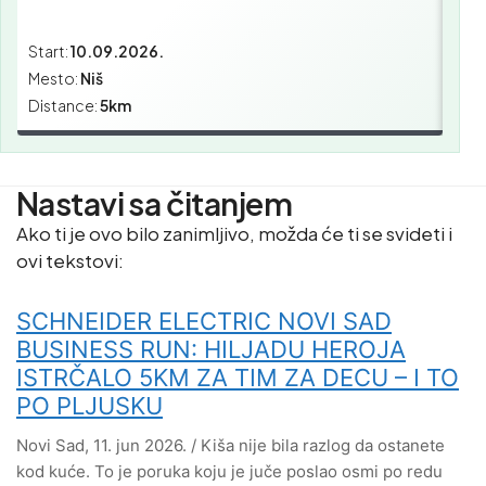
Start:
10.09.2026.
Star
Mesto:
Niš
Mes
Distance:
5km
Dist
Nastavi sa čitanjem
Ako ti je ovo bilo zanimljivo, možda će ti se svideti i
ovi tekstovi:
SCHNEIDER ELECTRIC NOVI SAD
BUSINESS RUN: HILJADU HEROJA
ISTRČALO 5KM ZA TIM ZA DECU – I TO
PO PLJUSKU
Novi Sad, 11. jun 2026. / Kiša nije bila razlog da ostanete
kod kuće. To je poruka koju je juče poslao osmi po redu