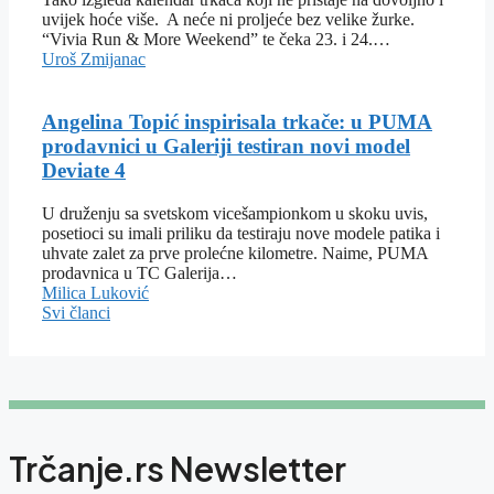
uvijek hoće više. A neće ni proljeće bez velike žurke.
“Vivia Run & More Weekend” te čeka 23. i 24.…
Uroš Zmijanac
Angelina Topić inspirisala trkače: u PUMA
prodavnici u Galeriji testiran novi model
Deviate 4
U druženju sa svetskom vicešampionkom u skoku uvis,
posetioci su imali priliku da testiraju nove modele patika i
uhvate zalet za prve prolećne kilometre. Naime, PUMA
prodavnica u TC Galerija…
Milica Luković
Svi članci
Trčanje.rs Newsletter