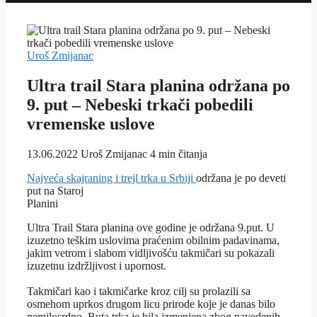
Uroš Zmijanac
Ultra trail Stara planina održana po
9. put – Nebeski trkači pobedili
vremenske uslove
13.06.2022
Uroš Zmijanac
4 min čitanja
Najveća skajraning i trejl trka u Srbiji
održana je po deveti
put na Staroj
Planini
Ultra Trail Stara planina ove godine je održana 9.put. U
izuzetno teškim uslovima praćenim obilnim padavinama,
jakim vetrom i slabom vidljivošću takmičari su pokazali
izuzetnu izdržljivost i upornost.
Takmičari kao i takmičarke kroz cilj su prolazili sa
osmehom uprkos drugom licu prirode koje je danas bilo
nemilosrdno. Ruta trka je bila izmenjena zbog navedenih