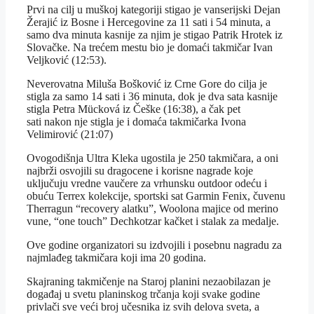
Prvi na cilj u muškoj kategoriji stigao je vanserijski Dejan
Žerajić iz Bosne i Hercegovine za 11 sati i 54 minuta, a
samo dva minuta kasnije za njim je stigao Patrik Hrotek iz
Slovačke. Na trećem mestu bio je domaći takmičar Ivan
Veljković (12:53).
Neverovatna Miluša Bošković iz Crne Gore do cilja je
stigla za samo 14 sati i 36 minuta, dok je dva sata kasnije
stigla Petra Mücková iz Češke (16:38), a čak pet
sati nakon nje stigla je i domaća takmičarka Ivona
Velimirović (21:07)
Ovogodišnja Ultra Kleka ugostila je 250 takmičara, a oni
najbrži osvojili su dragocene i korisne nagrade koje
uključuju vredne vaučere za vrhunsku outdoor odeću i
obuću Terrex kolekcije, sportski sat Garmin Fenix, čuvenu
Therragun “recovery alatku”, Woolona majice od merino
vune, “one touch” Dechkotzar kačket i stalak za medalje.
Ove godine organizatori su izdvojili i posebnu nagradu za
najmlađeg takmičara koji ima 20 godina.
Skajraning takmičenje na Staroj planini nezaobilazan je
događaj u svetu planinskog trčanja koji svake godine
privlači sve veći broj učesnika iz svih delova sveta, a