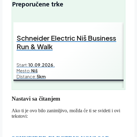
Preporučene trke
Schneider Electric Niš Business
Sch
Run & Walk
Bus
Start:
10.09.2026.
Mesto:
Niš
Start
Distance:
5km
Mest
Dist
Nastavi sa čitanjem
Ako ti je ovo bilo zanimljivo, možda će ti se svideti i ovi
tekstovi: