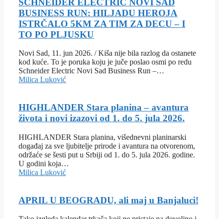
SCHNEIDER ELECTRIC NOVI SAD
BUSINESS RUN: HILJADU HEROJA
ISTRČALO 5KM ZA TIM ZA DECU – I
TO PO PLJUSKU
Novi Sad, 11. jun 2026. / Kiša nije bila razlog da ostanete
kod kuće. To je poruka koju je juče poslao osmi po redu
Schneider Electric Novi Sad Business Run –…
Milica Luković
HIGHLANDER Stara planina – avantura
života i novi izazovi od 1. do 5. jula 2026.
HIGHLANDER Stara planina, višednevni planinarski
događaj za sve ljubitelje prirode i avantura na otvorenom,
održaće se šesti put u Srbiji od 1. do 5. jula 2026. godine.
U godini koja…
Milica Luković
APRIL U BEOGRADU, ali maj u Banjaluci!
Tako izgleda kalendar trkača koji ne pristaje na dovoljno i