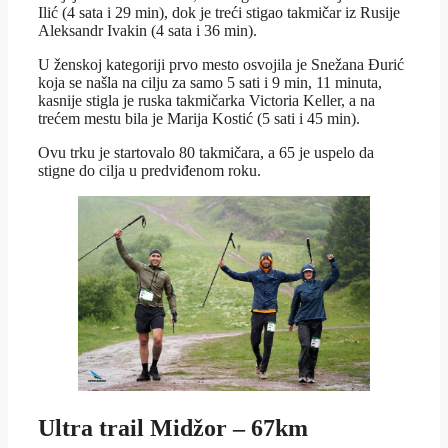
Ilić (4 sata i 29 min), dok je treći stigao takmičar iz Rusije
Aleksandr Ivakin (4 sata i 36 min).
U ženskoj kategoriji prvo mesto osvojila je Snežana Đurić
koja se našla na cilju za samo 5 sati i 9 min, 11 minuta,
kasnije stigla je ruska takmičarka Victoria Keller, a na
trećem mestu bila je Marija Kostić (5 sati i 45 min).
Ovu trku je startovalo 80 takmičara, a 65 je uspelo da
stigne do cilja u predviđenom roku.
Ultra trail Midžor – 67km