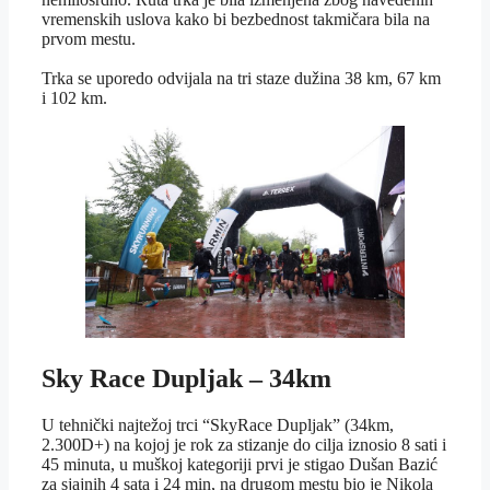
vremenskih uslova kako bi bezbednost takmičara bila na
prvom mestu.
Trka se uporedo odvijala na tri staze dužina 38 km, 67 km
i 102 km.
Sky Race Dupljak – 34km
U tehnički najtežoj trci “SkyRace Dupljak” (34km,
2.300D+) na kojoj je rok za stizanje do cilja iznosio 8 sati i
45 minuta, u muškoj kategoriji prvi je stigao Dušan Bazić
za sjajnih 4 sata i 24 min, na drugom mestu bio je Nikola