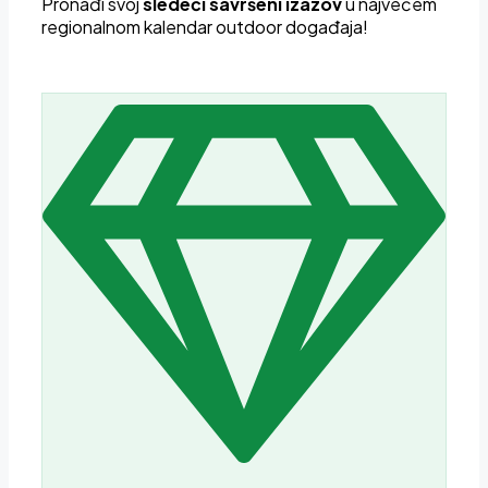
Pron
ađi svoj
sledeći savršeni izazov
u najvećem
regionalnom kalendar outdoor događaja!