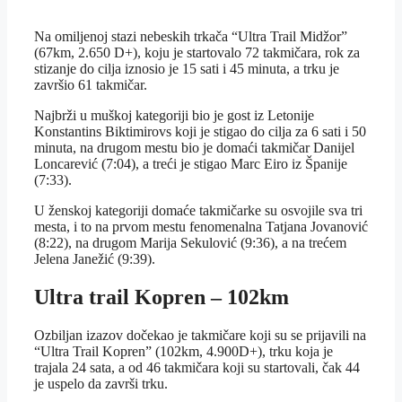
Na omiljenoj stazi nebeskih trkača “Ultra Trail Midžor”
(67km, 2.650 D+), koju je startovalo 72 takmičara, rok za
stizanje do cilja iznosio je 15 sati i 45 minuta, a trku je
završio 61 takmičar.
Najbrži u muškoj kategoriji bio je gost iz Letonije
Konstantins Biktimirovs koji je stigao do cilja za 6 sati i 50
minuta, na drugom mestu bio je domaći takmičar Danijel
Loncarević (7:04), a treći je stigao Marc Eiro iz Španije
(7:33).
U ženskoj kategoriji domaće takmičarke su osvojile sva tri
mesta, i to na prvom mestu fenomenalna Tatjana Jovanović
(8:22), na drugom Marija Sekulović (9:36), a na trećem
Jelena Janežić (9:39).
Ultra trail Kopren – 102km
Ozbiljan izazov dočekao je takmičare koji su se prijavili na
“Ultra Trail Kopren” (102km, 4.900D+), trku koja je
trajala 24 sata, a od 46 takmičara koji su startovali, čak 44
je uspelo da završi trku.