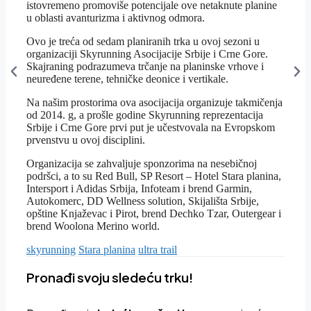
istovremeno promoviše potencijale ove netaknute planine
u oblasti avanturizma i aktivnog odmora.
Ovo je treća od sedam planiranih trka u ovoj sezoni u
organizaciji Skyrunning Asocijacije Srbije i Crne Gore.
Skajraning podrazumeva trčanje na planinske vrhove i
neuređene terene, tehničke deonice i vertikale.
Na našim prostorima ova asocijacija organizuje takmičenja
od 2014. g, a prošle godine Skyrunning reprezentacija
Srbije i Crne Gore prvi put je učestvovala na Evropskom
prvenstvu u ovoj disciplini.
Organizacija se zahvaljuje sponzorima na nesebičnoj
podršci, a to su Red Bull, SP Resort – Hotel Stara planina,
Intersport i Adidas Srbija, Infoteam i brend Garmin,
Autokomerc, DD Wellness solution, Skijališta Srbije,
opštine Knjaževac i Pirot, brend Dechko Tzar, Outergear i
brend Woolona Merino world.
Tagovi
skyrunning
Stara planina
ultra trail
Pronađi svoju sledeću trku!