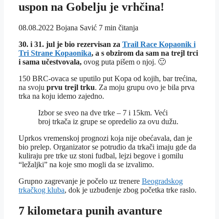
uspon na Gobelju je vrhčina!
08.08.2022
Bojana Savić
7 min čitanja
30. i 31. jul je bio rezervisan za
Trail Race Kopaonik i
Tri Strane Kopaonika
, a s obzirom da sam na trejl trci
i sama učestvovala,
ovog puta pišem o njoj. 🙂
150 BRC-ovaca se uputilo put Kopa od kojih, bar trećina,
na svoju
prvu trejl trku
. Za moju grupu ovo je bila prva
trka na koju idemo zajedno.
Izbor se sveo na dve trke – 7 i 15km. Veći
broj trkača iz grupe se opredelio za ovu dužu.
Uprkos vremenskoj prognozi koja nije obećavala, dan je
bio prelep. Organizator se potrudio da trkači imaju gde da
kuliraju pre trke uz stoni fudbal, lejzi begove i gomilu
“ležaljki” na koje smo mogli da se izvalimo.
Grupno zagrevanje je počelo uz trenere
Beogradskog
trkačkog kluba
, dok je uzbuđenje zbog početka trke raslo.
7 kilometara punih avanture