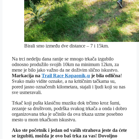
Birali smo između dve distance – 7 i 15km.
Na trci nedelju dana ranije se mnogo trkača izgubilo
odnosno produžilo svojih 10km na minimum 12km, za
mene je bilo jako važno da ne doživim slično iskustvo.
Markacija na
Trail Race Kopaonik-u
je bila odlična
!
Svako malo vidite oznake, a na kritičnim tačkama su,
pored jasno označenih kilometara, stajali i ljudi koji su nas
sve usmeravali.
Trkač koji pušta klasičnu muziku dok trčimo kroz šumi,
zezanje sa društvom, podrška svakog trkača a onda i dobro
organizovana trka je učinilo da ova trkaza uzme posebno
mesto u mom trkačkom iskustvu.
Ako ste početnik i jedan od vaših strahova jeste da ćete
se izgubiti, možda je ovo baš trka za vas! Dovoljno