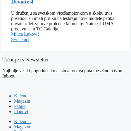
Deviate 4
U druženju sa svetskom vicešampionkom u skoku uvis,
posetioci su imali priliku da testiraju nove modele patika i
uhvate zalet za prve prolećne kilometre. Naime, PUMA
prodavnica u TC Galerija…
Milica Luković
Svi članci
Trčanje.rs Newsletter
Najbolje vesti i pogodnosti maksimalno dva puta mesečno u tvom
Inboxu.
Kalendar
Magazin
Patike
Planovi
Kalendar
Magazin