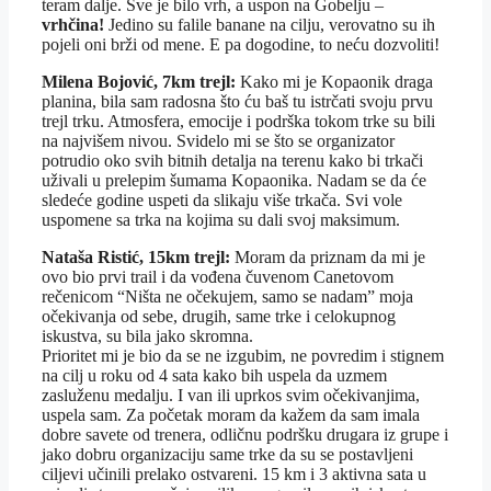
teram dalje. Sve je bilo vrh, a uspon na Gobelju –
vrhčina!
Jedino su falile banane na cilju, verovatno su ih
pojeli oni brži od mene. E pa dogodine, to neću dozvoliti!
Milena Bojović, 7km trejl:
Kako mi je Kopaonik draga
planina, bila sam radosna što ću baš tu istrčati svoju prvu
trejl trku. Atmosfera, emocije i podrška tokom trke su bili
na najvišem nivou. Svidelo mi se što se organizator
potrudio oko svih bitnih detalja na terenu kako bi trkači
uživali u prelepim šumama Kopaonika. Nadam se da će
sledeće godine uspeti da slikaju više trkača. Svi vole
uspomene sa trka na kojima su dali svoj maksimum.
Nataša Ristić, 15km trejl:
Moram da priznam da mi je
ovo bio prvi trail i da vođena čuvenom Canetovom
rečenicom “Ništa ne očekujem, samo se nadam” moja
očekivanja od sebe, drugih, same trke i celokupnog
iskustva, su bila jako skromna.
Prioritet mi je bio da se ne izgubim, ne povredim i stignem
na cilj u roku od 4 sata kako bih uspela da uzmem
zasluženu medalju. I van ili uprkos svim očekivanjima,
uspela sam. Za početak moram da kažem da sam imala
dobre savete od trenera, odličnu podršku drugara iz grupe i
jako dobru organizaciju same trke da su se postavljeni
ciljevi učinili prelako ostvareni. 15 km i 3 aktivna sata u