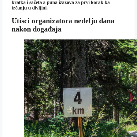
kratka i sažeta a puna izazova za prvi korak ka
trčanju u divljini.
Utisci organizatora nedelju dana
nakon događaja