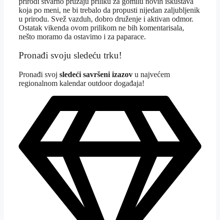
prirodi stvarno pružaju priliku za gomilu novih iskustava
koja po meni, ne bi trebalo da propusti nijedan zaljubljenik
u prirodu. Svež vazduh, dobro druženje i aktivan odmor.
Ostatak vikenda ovom prilikom ne bih komentarisala,
nešto moramo da ostavimo i za paparace.
Pronađi svoju sledeću trku!
Pron
ađi svoj
sledeći savršeni izazov
u najvećem
regionalnom kalendar outdoor događaja!