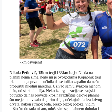
7km osvojeni!
Nikola Petković, 15km trejl i 33km bajs:
Ne da na
planini nema zime, nego mi je ovogodišnja Kopaonik trejl
trka — moja prva — učinila da se toliko zapalim da neću
propustiti nijednu narednu. Uživao sam u svakom njenom
delu, od starta do cilja. Neko iz organizacije se svojski
potrudio da nas provede kroz najrazličitije delove planine,
što me je motivisalo da jurim dalje, očekujući da iza krivog
drveta, nakon strmog brda, preko brzog potoka, vidim
nešto što do tada nisam, oduševim se, udahnem duboko i