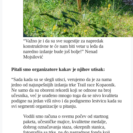
“Važno je i da su sve sugestije za napredak
konstruktivne te će nam biti vetar u leđa da
naredno izdanje bude još bolje!” Nenad
Mojsilović
Pitali smo organizatore kakav je njihov utisak:
“Sada kada su se slegli utisci, verujemo da je za nama
jedno od najuspešnijih izdanja trke Trail race Kopaonik.
Ne samo da su oboreni rekordi koji se odnose na broj
učesnika, već je urađeno mnogo toga da se nivo kvaliteta
podigne na jedan viši nivo i da podignemo lestvicu kada su
svi segmenti organizacije u pitanju.
Vodili smo računa o svemu počev od startnog
paketa, učesničke majice, kvalitetne medalje,
dobrog označavanja staza, okrepnih stanica,
fotografija sa trke, pa do nagradnog fonda koji