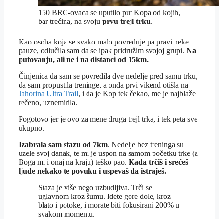
150 BRC-ovaca se uputilo put Kopa od kojih,
bar trećina, na svoju
prvu trejl trku
.
Kao osoba koja se svako malo povređuje pa pravi neke
pauze, odlučila sam da se ipak pridružim svojoj grupi.
Na
putovanju, ali ne i na distanci od 15km.
Činjenica da sam se povredila dve nedelje pred samu trku,
da sam propustila treninge, a onda prvi vikend otišla na
Jahorina Ultra Trail
, i da je Kop tek čekao, me je najblaže
rečeno, uznemirila.
Pogotovo jer je ovo za mene druga trejl trka, i tek peta sve
ukupno.
Izabrala sam stazu od 7km
. Nedelje bez treninga su
uzele svoj danak, te mi je uspon na samom početku trke (a
Boga mi i onaj na kraju) teško pao.
Kada trčiš i srećeš
ljude nekako te povuku i uspevaš da istraješ.
Staza je više nego uzbudljiva. Trči se
uglavnom kroz šumu. Idete gore dole, kroz
blato i potoke, i morate biti fokusirani 200% u
svakom momentu.