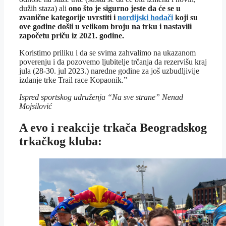
dužih staza) ali
ono što je sigurno jeste da će se u
zvanične kategorije uvrstiti i
nordijski hodači
koji su
ove godine došli u velikom broju na trku i nastavili
započetu priču iz 2021. godine.
Koristimo priliku i da se svima zahvalimo na ukazanom
poverenju i da pozovemo ljubitelje trčanja da rezervišu kraj
jula (28-30. jul 2023.) naredne godine za još uzbudljivije
izdanje trke Trail race Kopaonik.”
Ispred sportskog udruženja “Na sve strane” Nenad
Mojsilović
A evo i reakcije trkača Beogradskog
trkačkog kluba: