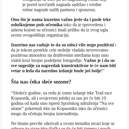
je pored novčanih nagrada sadržao i vredne
robne nagrade naših partnera i sponzora.
Ono što je nama izuzetno važno jeste da i posle trke
osluškujemo puls učesnika
tako da je sprovedena i
anketa kojom su učesnici imali priliku da iz svog ugla
ocene ovogodišnju organizaciju.
Izuzetno nas raduje to da su utisci više nego pozitivni
i
da je tokom protekle cele nedelje vladala neverovatno
pozitivna atmosfera na društvenim mrežama koju smo
videli kroz brojne podeljene fotografije.
Važno je i da su
sve sugestije za napredak konstruktivne te će nam biti
vetar u leđa da naredno izdanje bude još bolje
!”
Šta nas čeka sleće sezone?
“Sledeće godine, na redu je osmo izdanje trke Trail race
Kopaonik, ali i svojevrsni jubilej za nas jer će biti 10
godina od kada smo ispred Sportskog udruženja “Na sve
strane” pokrenuli trke na Kopaoniku tako da učesnici
mogu da očekuju brojna iznenađenja.
Ne bismo previše otkrivali u ovom trenutku stvari koje se
odnose na staze trke (šuška se da će biti izmena i novih,