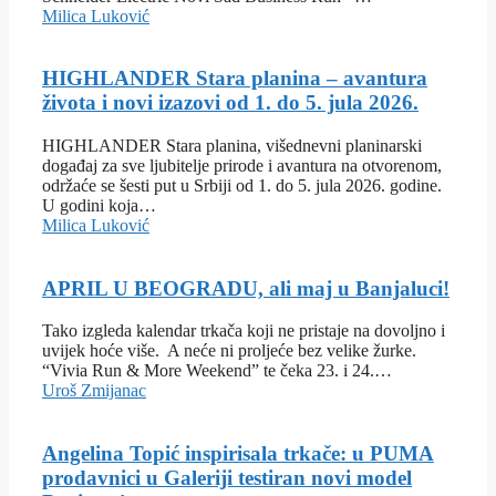
Milica Luković
HIGHLANDER Stara planina – avantura
života i novi izazovi od 1. do 5. jula 2026.
HIGHLANDER Stara planina, višednevni planinarski
događaj za sve ljubitelje prirode i avantura na otvorenom,
održaće se šesti put u Srbiji od 1. do 5. jula 2026. godine.
U godini koja…
Milica Luković
APRIL U BEOGRADU, ali maj u Banjaluci!
Tako izgleda kalendar trkača koji ne pristaje na dovoljno i
uvijek hoće više. A neće ni proljeće bez velike žurke.
“Vivia Run & More Weekend” te čeka 23. i 24.…
Uroš Zmijanac
Angelina Topić inspirisala trkače: u PUMA
prodavnici u Galeriji testiran novi model