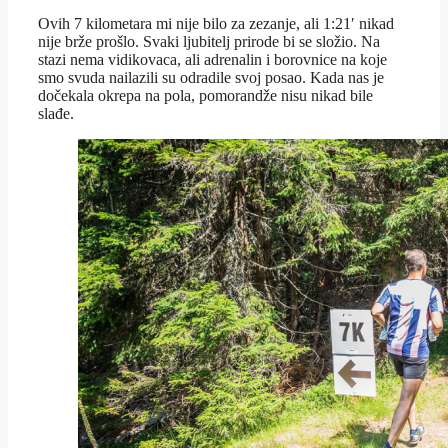
Ovih 7 kilometara mi nije bilo za zezanje, ali 1:21′ nikad
nije brže prošlo. Svaki ljubitelj prirode bi se složio. Na
stazi nema vidikovaca, ali adrenalin i borovnice na koje
smo svuda nailazili su odradile svoj posao. Kada nas je
dočekala okrepa na pola, pomorandže nisu nikad bile
slađe.