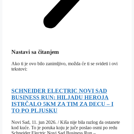
Nastavi sa čitanjem
Ako ti je ovo bilo zanimljivo, možda će ti se svideti i ovi
tekstovi:
SCHNEIDER ELECTRIC NOVI SAD
BUSINESS RUN: HILJADU HEROJA
ISTRČALO 5KM ZA TIM ZA DECU – I
TO PO PLJUSKU
Novi Sad, 11. jun 2026. / Kiša nije bila razlog da ostanete
kod kuće. To je poruka koju je juče poslao osmi po redu
Schneider Electric Novi Sad Business Run –…