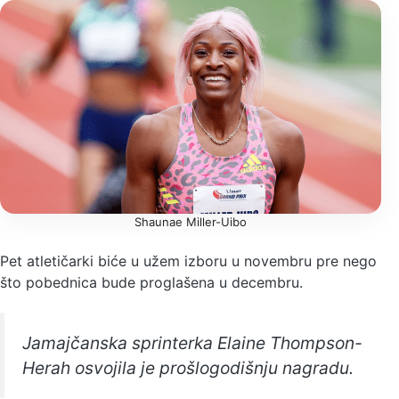
Shaunae Miller-Uibo
Pet atletičarki biće u užem izboru u novembru pre nego
što pobednica bude proglašena u decembru.
Jamajčanska sprinterka Elaine Thompson-
Herah osvojila je prošlogodišnju nagradu.