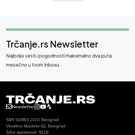
Trčanje.rs Newsletter
Najbolje vesti i pogodnosti maksimalno dva puta
mesečno u tvom Inboxu.
Newsletter
SBR SERIES DOO Beograd
Veselina Masleše 62, Beograd
Šifra delatnosti: 9329