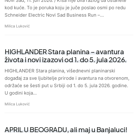
Novi Sad, 11. jun 2026. / Kiša nije bila razlog da ostanete
kod kuće. To je poruka koju je juče poslao osmi po redu
Schneider Electric Novi Sad Business Run –…
Milica Luković
HIGHLANDER Stara planina – avantura
života i novi izazovi od 1. do 5. jula 2026.
HIGHLANDER Stara planina, višednevni planinarski
događaj za sve ljubitelje prirode i avantura na otvorenom,
održaće se šesti put u Srbiji od 1. do 5. jula 2026. godine.
U godini koja…
Milica Luković
APRIL U BEOGRADU, ali maj u Banjaluci!