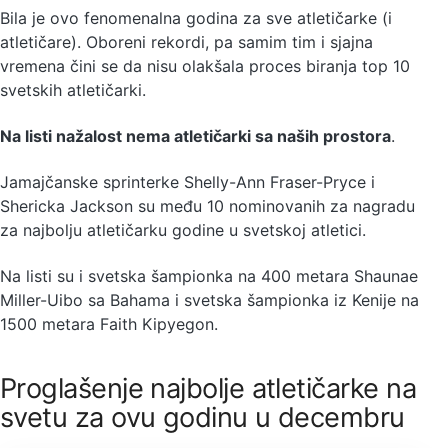
Bila je ovo fenomenalna godina za sve atletičarke (i
atletičare). Oboreni rekordi, pa samim tim i sjajna
vremena čini se da nisu olakšala proces biranja top 10
svetskih atletičarki.
Na listi nažalost nema atletičarki sa naših prostora
.
Jamajčanske sprinterke Shelly-Ann Fraser-Pryce i
Shericka Jackson su među 10 nominovanih za nagradu
za najbolju atletičarku godine u svetskoj atletici.
Na listi su i svetska šampionka na 400 metara Shaunae
Miller-Uibo sa Bahama i svetska šampionka iz Kenije na
1500 metara Faith Kipyegon.
Proglašenje najbolje atletičarke na
svetu za ovu godinu u decembru