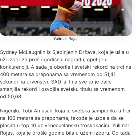
Yulimar Rojas
Sydney McLaughlin iz Sjedinjenih Država, koja je ušla u
uži izbor za prošlogodišnju nagradu, opet je u
konkurenciji. A sada je oborila i svetski rekord na trci na
400 metara sa preponama sa vremenom od 51,41
sekundi na prvenstvu SAD-a. I na sve to je dalje
smanjilla rekord i osvojila svetsku titulu sa vremenom
od 50,68.
Nigerijka Tobi Amusan, koja je svetska šampionka u trci
na 100 metara sa preponama, takođe je uspela da se
plasira u top 10 uz venecuelansku troskokačicu Yulimar
Rojas, koja je prošle godine bila u užem izboru. Od tada