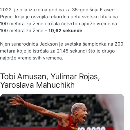
2022. je bila izuzetna godina za 35-godišnju Fraser-
Pryce, koja je osvojila rekordnu petu svetsku titulu na
100 metara za žene i trčala četvrto najbrže vreme na
100 metara za žene –
10,62 sekunde
.
Njen sunarodnica Jackson je svetska šampionka na 200
metara koje je istrčala za 21,45 sekundi što je drugo
najbrže vreme svih vremena.
Tobi Amusan, Yulimar Rojas,
Yaroslava Mahuchikh