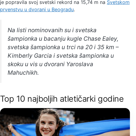
je popravila svoj svetski rekord na 15,74 m na
Svetskom
prvenstvu u dvorani u Beogradu
.
Na listi nominovanih su i svetska
šampionka u bacanju kugle Chase Ealey,
svetska šampionka u trci na 20 i 35 km –
Kimberly Garcia i svetska šampionka u
skoku u vis u dvorani Yaroslava
Mahuchikh.
Top 10 najboljih atletičarki godine