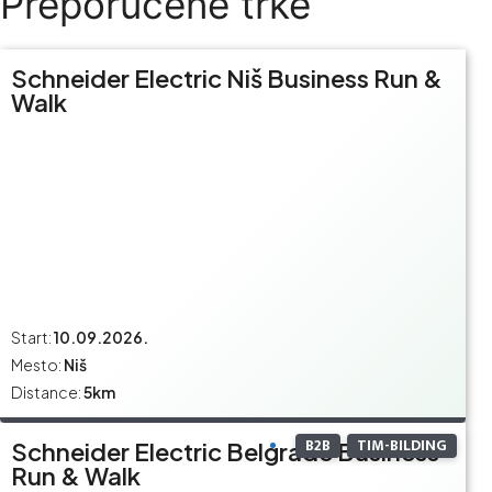
Preporučene trke
Schneider Electric Niš Business Run &
Walk
Start:
10.09.2026.
Mesto:
Niš
Distance:
5km
B2B
TIM-BILDING
Schneider Electric Belgrade Business
Run & Walk