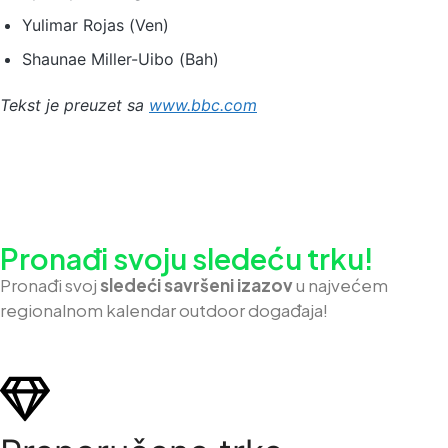
Yulimar Rojas (Ven)
Shaunae Miller-Uibo (Bah)
Tekst je preuzet sa
www.bbc.com
Pronađi svoju sledeću trku!
Pron
ađi svoj
sledeći savršeni izazov
u najvećem
regionalnom kalendar outdoor događaja!