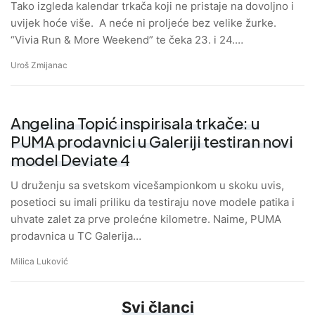
Tako izgleda kalendar trkača koji ne pristaje na dovoljno i
uvijek hoće više. A neće ni proljeće bez velike žurke.
“Vivia Run & More Weekend” te čeka 23. i 24.…
Uroš Zmijanac
Angelina Topić inspirisala trkače: u
PUMA prodavnici u Galeriji testiran novi
model Deviate 4
U druženju sa svetskom vicešampionkom u skoku uvis,
posetioci su imali priliku da testiraju nove modele patika i
uhvate zalet za prve prolećne kilometre. Naime, PUMA
prodavnica u TC Galerija…
Milica Luković
Svi članci