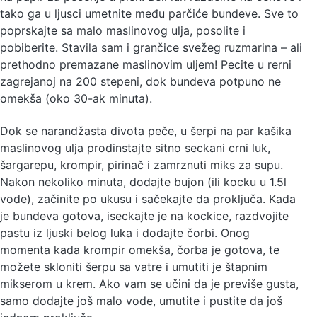
tako ga u ljusci umetnite među parčiće bundeve. Sve to
poprskajte sa malo maslinovog ulja, posolite i
pobiberite. Stavila sam i grančice svežeg ruzmarina – ali
prethodno premazane maslinovim uljem! Pecite u rerni
zagrejanoj na 200 stepeni, dok bundeva potpuno ne
omekša (oko 30-ak minuta).
Dok se narandžasta divota peče, u šerpi na par kašika
maslinovog ulja prodinstajte sitno seckani crni luk,
šargarepu, krompir, pirinač i zamrznuti miks za supu.
Nakon nekoliko minuta, dodajte bujon (ili kocku u 1.5l
vode), začinite po ukusu i sačekajte da proključa. Kada
je bundeva gotova, iseckajte je na kockice, razdvojite
pastu iz ljuski belog luka i dodajte čorbi. Onog
momenta kada krompir omekša, čorba je gotova, te
možete skloniti šerpu sa vatre i umutiti je štapnim
mikserom u krem. Ako vam se učini da je previše gusta,
samo dodajte još malo vode, umutite i pustite da još