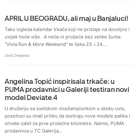
APRIL U BEOGRADU, ali maj u Banjaluci!
Tako izgleda kalendar trkača koji ne pristaje na dovoljno i
uvijek hoće više. A neće ni proljeće bez velike žurke.
“Vivia Run & More Weekend” te čeka 23. i 24.…
Uroš Zmijanac
Angelina Topić inspirisala trkače: u
PUMA prodavnici u Galeriji testiran novi
model Deviate 4
U druženju sa svetskom vicešampionkom u skoku uvis,
posetioci su imali priliku da testiraju nove modele patika i
uhvate zalet za prve prolećne kilometre. Naime, PUMA
prodavnica u TC Galerija…