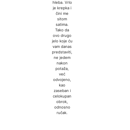
hleba. Vrlo
je krepka i
čini me
sitom
satima.
Tako da
ovo drugo
jelo koje ću
vam danas
predstaviti,
ne jedem
nakon
potaža,
već
odvojeno,
kao
zaseban i
celokupan
obrok,
odnosno
ručak.