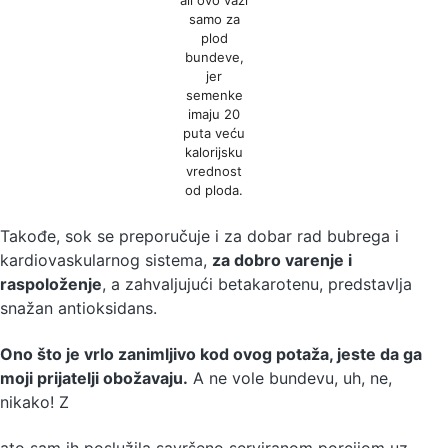
samo za
plod
bundeve,
jer
semenke
imaju 20
puta veću
kalorijsku
vrednost
od ploda.
Takođe, sok se preporučuje i za dobar rad bubrega i
kardiovaskularnog sistema,
za dobro varenje i
raspoloženje
, a zahvaljujući betakarotenu, predstavlja
snažan antioksidans.
Ono što je vrlo zanimljivo kod ovog potaža, jeste da ga
moji prijatelji obožavaju.
A ne vole bundevu, uh, ne,
nikako! Z
ato sam ih poslužila savršeno serviranom porcijom uz