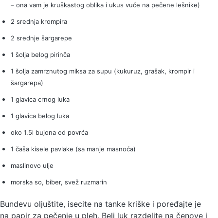
– ona vam je kruškastog oblika i ukus vuče na pečene lešnike)
2 srednja krompira
2 srednje šargarepe
1 šolja belog pirinča
1 šolja zamrznutog miksa za supu (kukuruz, grašak, krompir i
šargarepa)
1 glavica crnog luka
1 glavica belog luka
oko 1.5l bujona od povrća
1 čaša kisele pavlake (sa manje masnoća)
maslinovo ulje
morska so, biber, svež ruzmarin
Bundevu oljuštite, isecite na tanke kriške i poređajte je
na papir za pečenje u pleh. Beli luk razdelite na čenove i