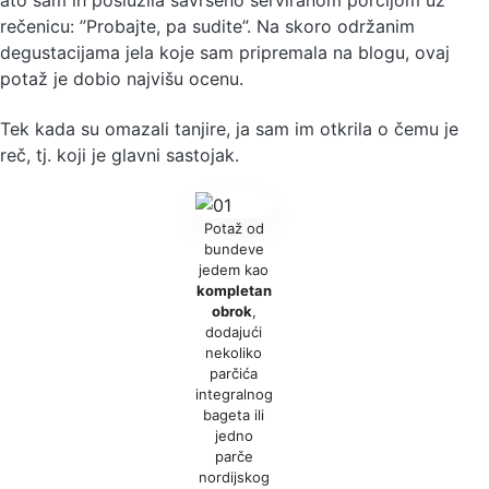
rečenicu: ”Probajte, pa sudite”. Na skoro održanim
degustacijama jela koje sam pripremala na blogu, ovaj
potaž je dobio najvišu ocenu.
Tek kada su omazali tanjire, ja sam im otkrila o čemu je
reč, tj. koji je glavni sastojak.
Potaž od
bundeve
jedem kao
kompletan
obrok
,
dodajući
nekoliko
parčića
integralnog
bageta ili
jedno
parče
nordijskog