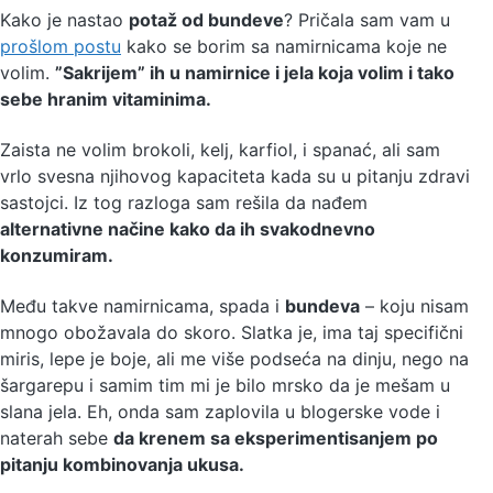
Kako je nastao
potaž od bundeve
? Pričala sam vam u
prošlom postu
kako se borim sa namirnicama koje ne
volim.
”Sakrijem” ih u namirnice i jela koja volim i tako
sebe hranim vitaminima.
Zaista ne volim brokoli, kelj, karfiol, i spanać, ali sam
vrlo svesna njihovog kapaciteta kada su u pitanju zdravi
sastojci. Iz tog razloga sam rešila da nađem
alternativne načine kako da ih svakodnevno
konzumiram.
Među takve namirnicama, spada i
bundeva
– koju nisam
mnogo obožavala do skoro. Slatka je, ima taj specifični
miris, lepe je boje, ali me više podseća na dinju, nego na
šargarepu i samim tim mi je bilo mrsko da je mešam u
slana jela. Eh, onda sam zaplovila u blogerske vode i
naterah sebe
da krenem sa eksperimentisanjem po
pitanju kombinovanja ukusa.