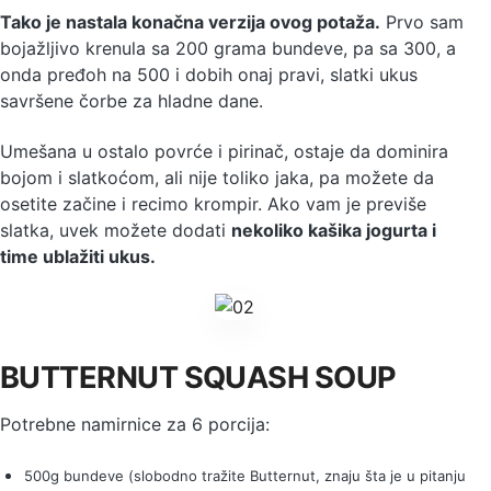
Tako je nastala konačna verzija ovog potaža.
Prvo sam
bojažljivo krenula sa 200 grama bundeve, pa sa 300, a
onda pređoh na 500 i dobih onaj pravi, slatki ukus
savršene čorbe za hladne dane.
Umešana u ostalo povrće i pirinač, ostaje da dominira
bojom i slatkoćom, ali nije toliko jaka, pa možete da
osetite začine i recimo krompir. Ako vam je previše
slatka, uvek možete dodati
nekoliko kašika jogurta i
time ublažiti ukus.
BUTTERNUT SQUASH SOUP
Potrebne namirnice za 6 porcija:
500g bundeve (slobodno tražite Butternut, znaju šta je u pitanju