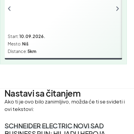
Start:
10.09.2026.
Star
Mesto:
Niš
Mes
Distance:
5km
Dist
Nastavi sa čitanjem
Ako ti je ovo bilo zanimljivo, možda će ti se svideti i
ovi tekstovi:
SCHNEIDER ELECTRIC NOVI SAD
BUSINESS RUN: HILJADU HEROJA