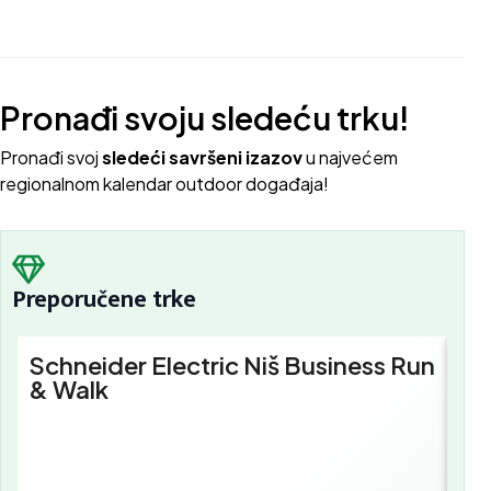
Pronađi svoju sledeću trku!
Pron
ađi svoj
sledeći savršeni izazov
u najvećem
regionalnom kalendar outdoor događaja!
Preporučene trke
Schneider Electric Niš Business Run
Sc
& Walk
Bu