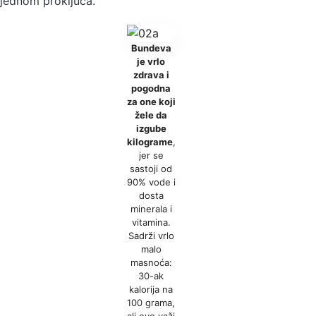
jednom proključa.
Bundeva
je vrlo
zdrava i
pogodna
za one koji
žele da
izgube
kilograme
,
jer se
sastoji od
90% vode i
dosta
minerala i
vitamina.
Sadrži vrlo
malo
masnoća:
30-ak
kalorija na
100 grama,
ali ovo važi