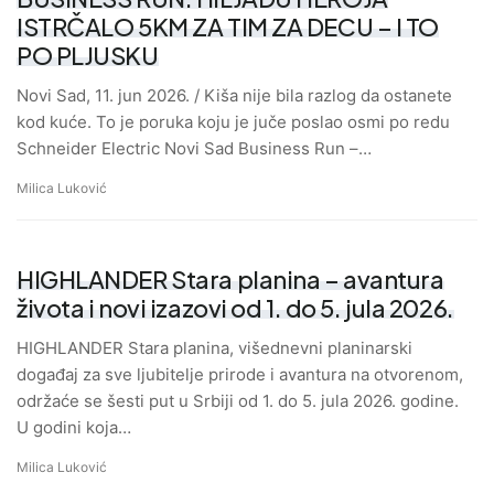
ISTRČALO 5KM ZA TIM ZA DECU – I TO
PO PLJUSKU
Novi Sad, 11. jun 2026. / Kiša nije bila razlog da ostanete
kod kuće. To je poruka koju je juče poslao osmi po redu
Schneider Electric Novi Sad Business Run –…
Milica Luković
HIGHLANDER Stara planina – avantura
života i novi izazovi od 1. do 5. jula 2026.
HIGHLANDER Stara planina, višednevni planinarski
događaj za sve ljubitelje prirode i avantura na otvorenom,
održaće se šesti put u Srbiji od 1. do 5. jula 2026. godine.
U godini koja…
Milica Luković