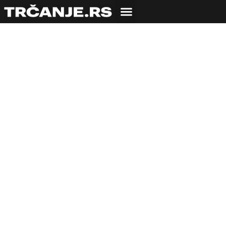
Potaž od bundeve –
Slatko u slanom i to
po recepturi koju
nećete naći na
internetu
29.06.2020
Mali Iv
4 min čitanja