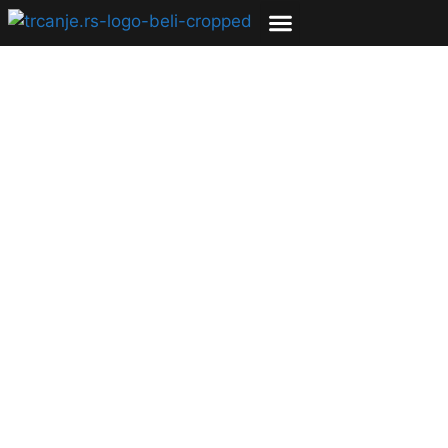
Otvoren je 3D
virtuelni muzej
atletike
19.03.2021
Uroš Zmijanac
3 min čitanja