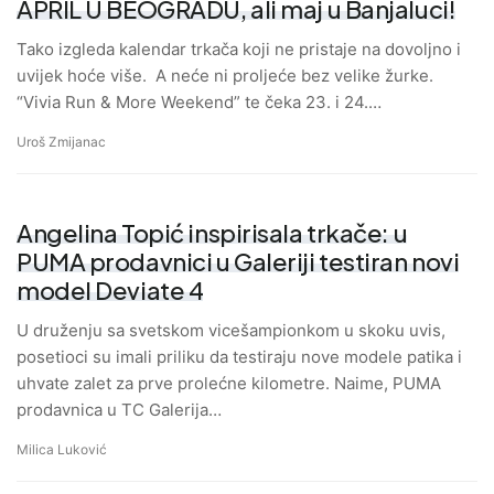
APRIL U BEOGRADU, ali maj u Banjaluci!
Tako izgleda kalendar trkača koji ne pristaje na dovoljno i
uvijek hoće više. A neće ni proljeće bez velike žurke.
“Vivia Run & More Weekend” te čeka 23. i 24.…
Uroš Zmijanac
Angelina Topić inspirisala trkače: u
PUMA prodavnici u Galeriji testiran novi
model Deviate 4
U druženju sa svetskom vicešampionkom u skoku uvis,
posetioci su imali priliku da testiraju nove modele patika i
uhvate zalet za prve prolećne kilometre. Naime, PUMA
prodavnica u TC Galerija…
Milica Luković