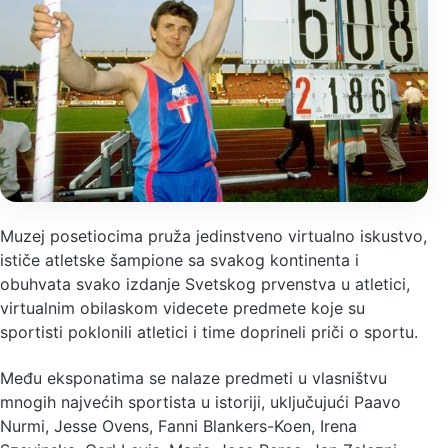
Muzej posetiocima pruža jedinstveno virtualno iskustvo,
ističe atletske šampione sa svakog kontinenta i
obuhvata svako izdanje Svetskog prvenstva u atletici,
virtualnim obilaskom videcete predmete koje su
sportisti poklonili atletici i time doprineli priči o sportu.
Među eksponatima se nalaze predmeti u vlasništvu
mnogih najvećih sportista u istoriji, uključujući Paavo
Nurmi, Jesse Ovens, Fanni Blankers-Koen, Irena