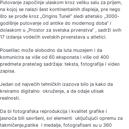
Putovanje započinje ulaskom kroz veliku salu za prijem,
na kojoj se nalazi šest kontinentalnih displeja, pre nego
što se prođe kroz „Origins Tunel“ sledi atletsko „3000-
godišnje putovanje od antike do modernog doba“ i
dolaskom u „Prostor za svetska prvenstva“ , sadrži svih
17 izdanja vodećih svetskih prvenstava u atletici.
Posetilac može slobodno da luta muzejem i da
komunicira sa više od 60 eksponata i više od 400
predmeta pratećeg sadržaja: teksta, fotografija i video
zapisa.
Jedan od najvećih tehničkih izazova bilo ja kako da
kreiramo digitalno okruženje, a da odaje utisak
realnosti.
Da bi fotografska reprodukcija i kvalitet grafike i
jasnoća bili savršeni, svi elementi uključujući opremu za
takmičenje,patike i medalje, fotografisani su u 360