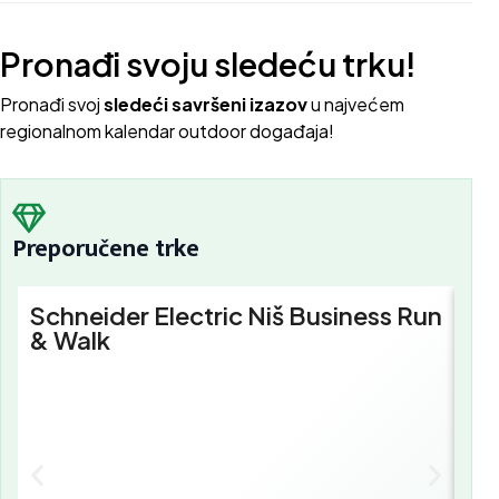
Pronađi svoju sledeću trku!
Pron
ađi svoj
sledeći savršeni izazov
u najvećem
regionalnom kalendar outdoor događaja!
Preporučene trke
Schneider Electric Niš Business Run
Sc
& Walk
Bu