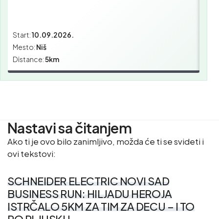
Start:
10.09.2026.
Star
Mesto:
Niš
Mes
Distance:
5km
Dist
Nastavi sa čitanjem
Ako ti je ovo bilo zanimljivo, možda će ti se svideti i
ovi tekstovi:
SCHNEIDER ELECTRIC NOVI SAD
BUSINESS RUN: HILJADU HEROJA
ISTRČALO 5KM ZA TIM ZA DECU – I TO
PO PLJUSKU