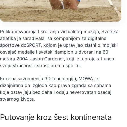
Prilikom svaranja I kreiranja virtualnog muzeja, Svetska
atletika je sarađivala sa kompanijom za digitalne
sportove dcSPORT, kojom je upravljao zlatni olimpijski
osvajač medalje i svetski šampion u dvorani na 60
metara 2004. Jason Gardener, koji je u projekat uneo
svoju stručnost i strast prema sportu.
Kroz najsavremeniju 3D tehnologiju, MOWA je
dizajnirana da izgleda kao prava zgrada sa sobama
koje ostavljaju bez daha I odaju neverovatan osećaj
stvarnog života.
Putovanje kroz šest kontinenata