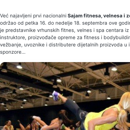
Već najavljeni prvi nacionalni
Sajam fitnesa, velnesa i 
održao od petka 16. do nedelje 18. septembra ove god
je predstavnike vrhunskih fitnes, velnes i spa centara iz
instruktore, proizvođače opreme za fitness i bodybuild
vežbanje, uvoznike i distributere dijetalnih proizvoda u 
sponzore…