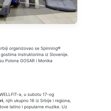
Srbiji organizovao se Spinning®
gostima instruktorima iz Slovenije.
 su Polona GOSAR i Monika
g WELLFIT-a, u subotu 17-og
ri
, njih ukupno 16 iz Srbije i regiona,
hitove latino i popularne muzike. Uz