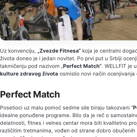
Uz konvenciju,
„Zvezde Fitnesa“
koja je centralni doga
života doneo je i jedan novitet. Po prvi put u Srbiji ocenji
takmičenju pod nazivom „
Perfect Match“
. WELLFIT je u
kulture zdravog života
osmislio novi način ocenjivanja 
Perfect Match
Posetioci uz malu pomoć sedme sile biraju takozvani “
P
idealne ponuđene programe. Bilo da je reč o samostalnom 
delatnosti, fitnes i velnes centar mora biti kvalitetno pr
različitim tretmanima, vođen od strane dobro obučenih 