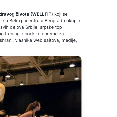
zdravog života (WELLFIT
) koji se
ine u Belexpocentru u Beogradu okupio
 svih delova Srbije, srpske top
ing trening, sportske opreme za
ishrani, vlasnike web sajtova, medije,