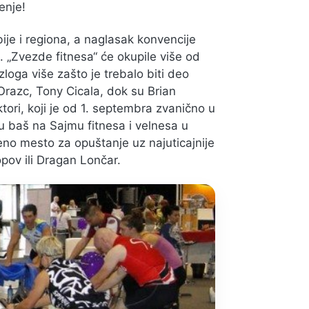
enje!
bije i regiona, a naglasak konvencije
. „Zvezde fitnesa“ će okupile više od
zloga više zašto je trebalo biti deo
Orazc, Tony Cicala, dok su Brian
tori, koji je od 1. septembra zvanično u
su baš na Sajmu fitnesa i velnesa u
no mesto za opuštanje uz najuticajnije
opov ili Dragan Lončar.