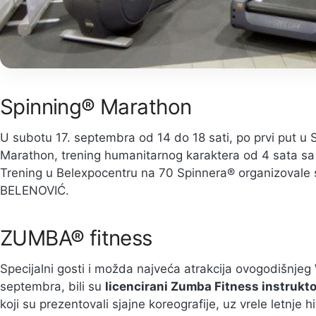
Spinning® Marathon
U subotu 17. septembra od 14 do 18 sati, po prvi put u 
Marathon, trening humanitarnog karaktera od 4 sata sa 
Trening u Belexpocentru na 70 Spinnera® organizovale
BELENOVIĆ.
ZUMBA® fitness
Specijalni gosti i možda najveća atrakcija ovogodišnje
septembra, bili su
licencirani Zumba Fitness instrukto
koji su prezentovali sjajne koreografije, uz vrele letnje 