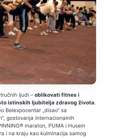
tručnih ljudi –
oblikovati fitnes i
to istinskih ljubitelja zdravog života
.
eo Belexpocentar „disao“ sa
“, gostovanja internacionalnih
 SPINNING® maraton, PUMA i Husein
ra i na kraju kao kulminacija samog