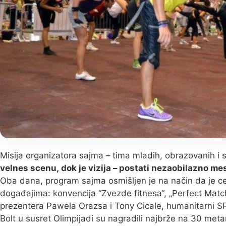
Misija organizatora sajma – tima mladih, obrazovanih i s
velnes scenu, dok je vizija – postati nezaobilazno mes
Oba dana, program sajma osmišljen je na način da je c
događajima: konvencija “Zvezde fitnesa“, „Perfect Match
prezentera Pawela Orazsa i Tony Cicale, humanitarni
Bolt u susret Olimpijadi su nagradili najbrže na 30 meta