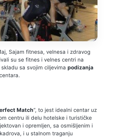
đaj, Sajam fitnesa, velnesa i zdravog
vali su se fitnes i velnes centri na
 skladu sa svojim ciljevima
podizanja
centara.
erfect Match
“, to jest idealni centar uz
centru ili delu hotelske i turističke
ojektovan i opremljen, sa osmišljenim i
kadrova, i u stalnom traganju