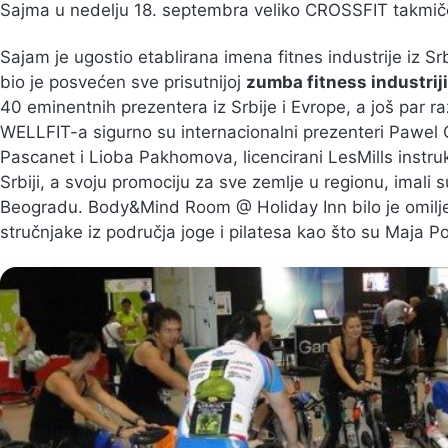
Sajma u nedelju 18. septembra veliko CROSSFIT takmič
Sajam je ugostio etablirana imena fitnes industrije iz Sr
bio je posvećen sve prisutnijoj
zumba fitness industriji
40 eminentnih prezentera iz Srbije i Evrope, a još par ra
WELLFIT-a sigurno su internacionalni prezenteri Pawel 
Pascanet i Lioba Pakhomova, licencirani LesMills instruk
Srbiji, a svoju promociju za sve zemlje u regionu, imali 
Beogradu. Body&Mind Room @ Holiday Inn bilo je omilje
stručnjake iz područja joge i pilatesa kao što su Maja P