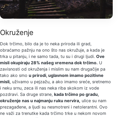
Okruženje
Dok trčimo, bilo da je to neka priroda ili grad,
obraćamo pažnju na ono što nas okružuje, a kada je
trka u pitanju, i ne samo tada, tu su i drugi ljudi.
Ove
misli okupiraju 28% našeg vremena dok trčimo.
U
zavisnosti od okruženja i mislim su nam drugačije pa
tako ako smo
u prirodi, uglavnom imamo pozitivne
misli,
uživamo u pejzažu, a ako imamo sreće, sretnemo
i neku srnu, zeca ili nas neka riba skokom iz vode
pozdravi. Sa druge strane,
kada trčimo po gradu,
okruženje nas u najmanju ruku nervira,
ulice su nam
prezagađene, a ljudi su nesmotreni i netolerantni. Ovo
ne važi za trenutke kada trčimo trke u nekom novom