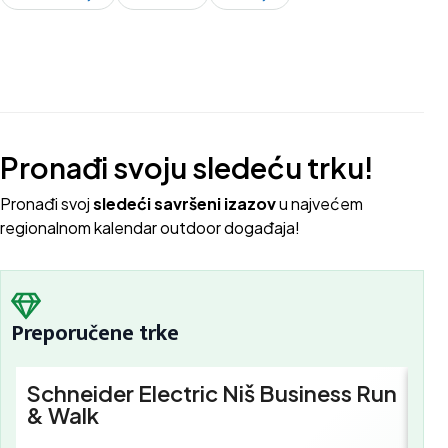
Pronađi svoju sledeću trku!
Pron
ađi svoj
sledeći savršeni izazov
u najvećem
regionalnom kalendar outdoor događaja!
Preporučene trke
Schneider Electric Niš Business Run
Sc
& Walk
Bu