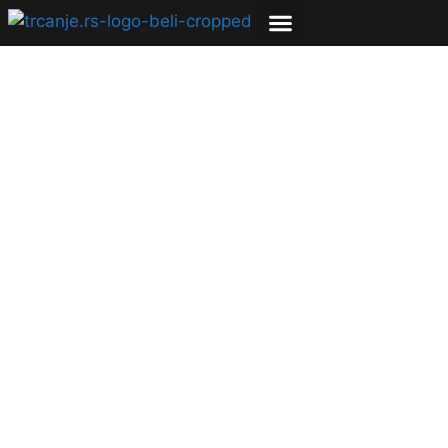
O čemu razmišljamo
dok trčimo
05.07.2018
Marina Vignjević
5 min čitanja