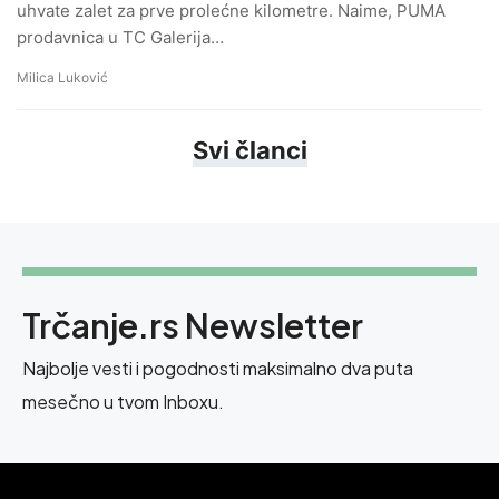
uhvate zalet za prve prolećne kilometre. Naime, PUMA
prodavnica u TC Galerija…
Milica Luković
Svi članci
Trčanje.rs Newsletter
Najbolje vesti i pogodnosti maksimalno dva puta
mesečno u tvom Inboxu.