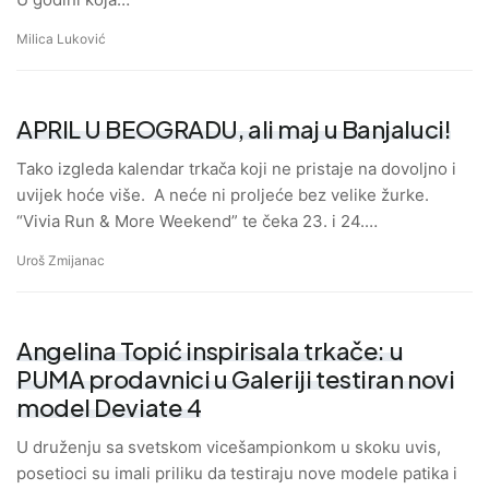
Milica Luković
APRIL U BEOGRADU, ali maj u Banjaluci!
Tako izgleda kalendar trkača koji ne pristaje na dovoljno i
uvijek hoće više. A neće ni proljeće bez velike žurke.
“Vivia Run & More Weekend” te čeka 23. i 24.…
Uroš Zmijanac
Angelina Topić inspirisala trkače: u
PUMA prodavnici u Galeriji testiran novi
model Deviate 4
U druženju sa svetskom vicešampionkom u skoku uvis,
posetioci su imali priliku da testiraju nove modele patika i