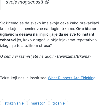
svoje mogućnosti 😀
Složićemo se da svako ima svoje cake kako prevazilazi
krize koje su neminovne na dugim trkama.
Ono što se
uglavnom dešava na liniji cilja je da se sve to instant
zaboravi
jer, kako drugačije objašnjavamo repetativno
izlaganje tela tolikom stresu?
O čemu vi razmišljate na dugim treninzima/trkama?
Tekst koji nas je inspirisao
What Runners Are Thinking
istrazivanje
maraton
trčanje