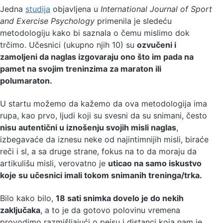
Jedna
studija
objavljena u
International Journal of Sport
and Exercise Psychology
primenila je sledeću
metodologiju kako bi saznala o čemu mislimo dok
trčimo. Učesnici (ukupno njih 10) su
ozvučeni i
zamoljeni da naglas izgovaraju ono što im pada na
pamet na svojim treninzima za maraton ili
polumaraton.
U startu možemo da kažemo da ova metodologija ima
rupa, kao prvo, ljudi koji su svesni da su snimani, često
nisu autentični u iznošenju svojih misli naglas
,
izbegavaće da iznesu neke od najintimnijih misli, biraće
reči i sl, a sa druge strane, fokus na to da moraju da
artikulišu misli, verovatno je
uticao na samo iskustvo
koje su učesnici imali tokom snimanih treninga/trka.
Bilo kako bilo,
18 sati snimka dovelo je do nekih
zaključaka
, a to je da gotovo polovinu vremena
provodimo razmišljajući o pejsu i distanci koja nam je