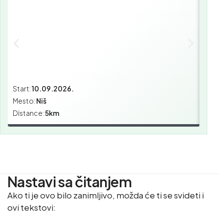
Start:
10.09.2026.
Star
Mesto:
Niš
Mes
Distance:
5km
Dist
Nastavi sa čitanjem
Ako ti je ovo bilo zanimljivo, možda će ti se svideti i
ovi tekstovi: