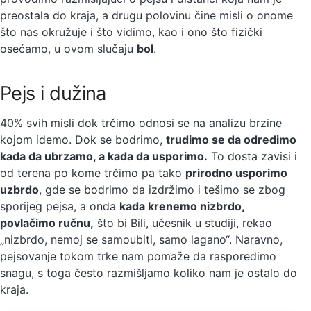
preostala do kraja, a drugu polovinu čine misli o onome
što nas okružuje i što vidimo, kao i ono što fizički
osećamo, u ovom slučaju
bol
.
Pejs i dužina
40% svih misli dok trčimo odnosi se na analizu brzine
kojom idemo. Dok se bodrimo,
trudimo se da odredimo
kada da ubrzamo, a kada da usporimo.
To dosta zavisi i
od terena po kome trčimo pa tako
prirodno usporimo
uzbrdo
, gde se bodrimo da izdržimo i tešimo se zbog
sporijeg pejsa, a onda
kada krenemo nizbrdo,
povlačimo ručnu,
što bi Bili, učesnik u studiji, rekao
„nizbrdo, nemoj se samoubiti, samo lagano“. Naravno,
pejsovanje tokom trke nam pomaže da rasporedimo
snagu, s toga često razmišljamo koliko nam je ostalo do
kraja.