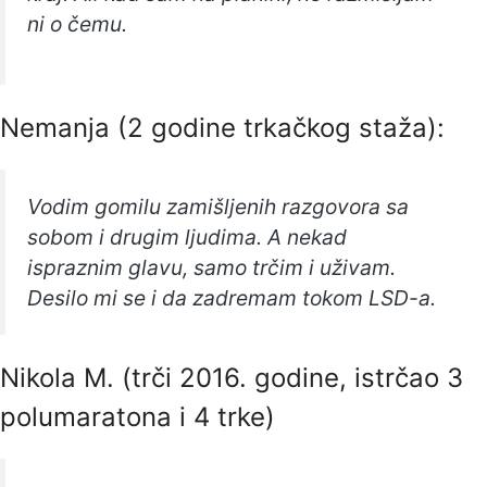
ni o čemu.
Nemanja (2 godine trkačkog staža):
Vodim gomilu zamišljenih razgovora sa
sobom i drugim ljudima. A nekad
ispraznim glavu, samo trčim i uživam.
Desilo mi se i da zadremam tokom LSD-a.
Nikola M. (trči 2016. godine, istrčao 3
polumaratona i 4 trke)