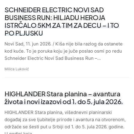
SCHNEIDER ELECTRIC NOVI SAD
BUSINESS RUN: HILJADU HEROJA
ISTRČALO 5KM ZA TIM ZA DECU – I TO
PO PLJUSKU
Novi Sad, 11. jun 2026. / Kiša nije bila razlog da ostanete
kod kuće. To je poruka koju je juče poslao osmi po redu
Schneider Electric Novi Sad Business Run –…
Milica Luković
HIGHLANDER Stara planina – avantura
života i novi izazovi od 1. do 5. jula 2026.
HIGHLANDER Stara planina, višednevni planinarski
događaj za sve ljubitelje prirode i avantura na otvorenom,
održaće se šesti put u Srbiji od 1. do 5. jula 2026. godine.
U godini koja…