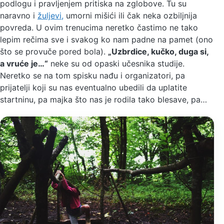
podlogu i pravljenjem pritiska na zglobove. Tu su
naravno i
žuljevi,
umorni mišići ili čak neka ozbiljnija
povreda. U ovim trenucima neretko častimo ne tako
lepim rečima sve i svakog ko nam padne na pamet (ono
što se provuče pored bola).
„Uzbrdice, kučko, duga si,
a vruće je…“
neke su od opaski učesnika studije.
Neretko se na tom spisku nađu i organizatori, pa
prijatelji koji su nas eventualno ubedili da uplatite
startninu, pa majka što nas je rodila tako blesave, pa…