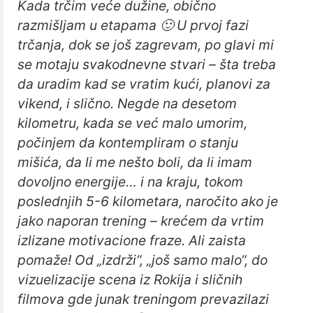
Kada trčim veće dužine, obično
razmišljam u etapama 🙂 U prvoj fazi
trčanja, dok se još zagrevam, po glavi mi
se motaju svakodnevne stvari – šta treba
da uradim kad se vratim kući, planovi za
vikend, i slično. Negde na desetom
kilometru, kada se već malo umorim,
počinjem da kontempliram o stanju
mišića, da li me nešto boli, da li imam
dovoljno energije… i na kraju, tokom
poslednjih 5-6 kilometara, naročito ako je
jako naporan trening – krećem da vrtim
izlizane motivacione fraze. Ali zaista
pomaže! Od „izdrži“, „još samo malo“, do
vizuelizacije scena iz Rokija i sličnih
filmova gde junak treningom prevazilazi