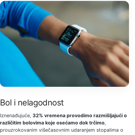
Bol i nelagodnost
Iznenađujuće,
32% vremena provodimo razmišljajući o
različitim bolovima koje osećamo dok trčimo
,
prouzrokovanim višečasovnim udaranjem stopalima o