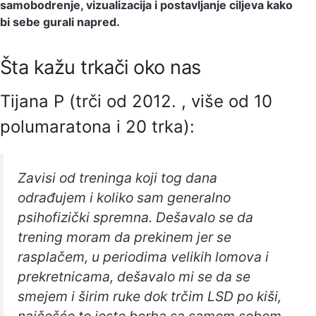
samobodrenje, vizualizacija i postavljanje ciljeva kako
bi sebe gurali napred.
Šta kažu trkači oko nas
Tijana P (trči od 2012. , više od 10
polumaratona i 20 trka):
Zavisi od treninga koji tog dana
odrađujem i koliko sam generalno
psihofizički spremna. Dešavalo se da
trening moram da prekinem jer se
rasplačem, u periodima velikih lomova i
prekretnicama, dešavalo mi se da se
smejem i širim ruke dok trčim LSD po kiši,