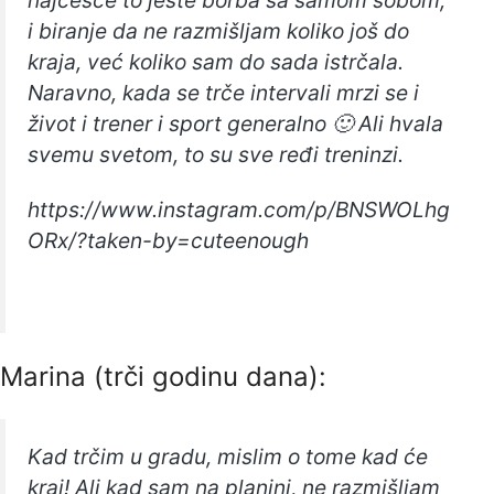
najčešće to jeste borba sa samom sobom,
i biranje da ne razmišljam koliko još do
kraja, već koliko sam do sada istrčala.
Naravno, kada se trče intervali mrzi se i
život i trener i sport generalno 🙂 Ali hvala
svemu svetom, to su sve ređi treninzi.
https://www.instagram.com/p/BNSWOLhg
ORx/?taken-by=cuteenough
Marina (trči godinu dana):
Kad trčim u gradu, mislim o tome kad će
kraj! Ali kad sam na planini, ne razmišljam