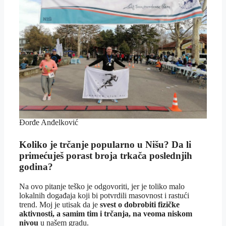
Đorđe Anđelković
Koliko je trčanje popularno u Nišu? Da li
primećuješ porast broja trkača poslednjih
godina?
Na ovo pitanje teško je odgovoriti, jer je toliko malo
lokalnih događaja koji bi potvrdili masovnost i rastući
trend. Moj je utisak da je
svest o dobrobiti fizičke
aktivnosti, a samim tim i trčanja, na veoma niskom
nivou
u našem gradu.