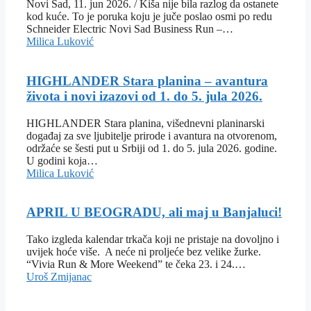
Novi Sad, 11. jun 2026. / Kiša nije bila razlog da ostanete
kod kuće. To je poruka koju je juče poslao osmi po redu
Schneider Electric Novi Sad Business Run –…
Milica Luković
HIGHLANDER Stara planina – avantura
života i novi izazovi od 1. do 5. jula 2026.
HIGHLANDER Stara planina, višednevni planinarski
događaj za sve ljubitelje prirode i avantura na otvorenom,
održaće se šesti put u Srbiji od 1. do 5. jula 2026. godine.
U godini koja…
Milica Luković
APRIL U BEOGRADU, ali maj u Banjaluci!
Tako izgleda kalendar trkača koji ne pristaje na dovoljno i
uvijek hoće više. A neće ni proljeće bez velike žurke.
“Vivia Run & More Weekend” te čeka 23. i 24.…
Uroš Zmijanac