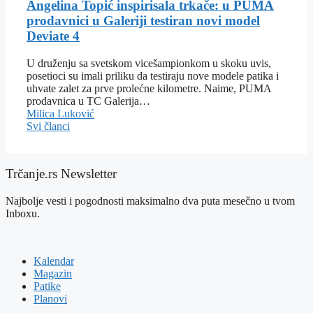
Angelina Topić inspirisala trkače: u PUMA
prodavnici u Galeriji testiran novi model
Deviate 4
U druženju sa svetskom vicešampionkom u skoku uvis,
posetioci su imali priliku da testiraju nove modele patika i
uhvate zalet za prve prolećne kilometre. Naime, PUMA
prodavnica u TC Galerija…
Milica Luković
Svi članci
Trčanje.rs Newsletter
Najbolje vesti i pogodnosti maksimalno dva puta mesečno u tvom
Inboxu.
Kalendar
Magazin
Patike
Planovi