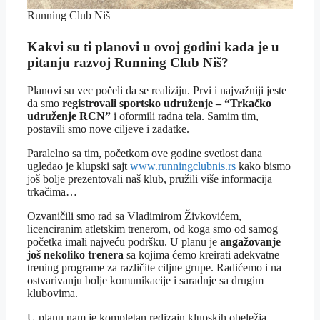
Running Club Niš
Kakvi su ti planovi u ovoj godini kada je u
pitanju razvoj Running Club Niš?
Planovi su vec počeli da se realiziju. Prvi i najvažniji jeste
da smo
registrovali sportsko udruženje – “Trkačko
udruženje RCN”
i oformili radna tela. Samim tim,
postavili smo nove ciljeve i zadatke.
Paralelno sa tim, početkom ove godine svetlost dana
ugledao je klupski sajt
www.runningclubnis.rs
kako bismo
još bolje prezentovali naš klub, pružili više informacija
trkačima…
Ozvaničili smo rad sa Vladimirom Živkovićem,
licenciranim atletskim trenerom, od koga smo od samog
početka imali najveću podršku. U planu je
angažovanje
još nekoliko trenera
sa kojima ćemo kreirati adekvatne
trening programe za različite ciljne grupe. Radićemo i na
ostvarivanju bolje komunikacije i saradnje sa drugim
klubovima.
U planu nam je kompletan redizajn klupskih obeležja.