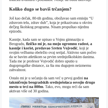
Koliko dugo se baviš trčanjem?
Još kao dečak, 80-tih godina, obožavao sam emisiju “U
zdravom telu, zdrav duh”, koja je prikazivana u okviru
dečjeg školskog programa. Nisam propuštao nijednu
epizodu.
Kasnije, kada sam se upisao u Vojnu gimnaziju u
Beogradu,
fizičko mi je, na moju ogromnu radost, a
kasnije i korist, predavao Sreten Vojvodić
, koji je
svojim vežbama obeležio ovaj serijal. Aktivno sam počeo
da se bavim atletikom sa prvim srednjoškolskim danima.
Tada me je profesor Vojvodić dobro uputio u
dugoprugaške distance, za šta mu dugujem neizmernu
zahvalnost.
Ostalo mi je u sećanju da sam već u prvoj godini
na
takmičenju beogradskih srednjošolaca osvojio drugo
mesto u trci na 800m
. Tako, evo, mogu reći da sam
aktivan više od 30 godina.