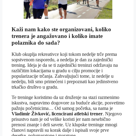
Kaži nam kako ste organizovani, koliko
trenera je angažovano i koliko imate
polaznika do sada?
Klub okuplja rekreativce koji tokom nedelje trče prema
sopstvenom rasporedu, a nedelja je dan za zajednički
trening. Ideja je da se ti zajednički treninzi održavaju na
različitim lokacijama u gradu u cilju promocije i
popularizacije trčanja. Zahvaljujući tome, iz nedelje u
nedelju, bili smo primećeni i prepoznati kao jedinstveno
trkačko društvo u gradu.
Te treninge koristimo da uz druženje na stazi razmenimo
iskustva, napravimo dogovore za buduće akcije, posvetimo
pažnju početnicima… Od samog početka, sa nama je
Vladimir Živković, licencirani atletski trener
. Njegovo
prisustvo nam je od velike koristi jer nam nesebično
prenosi znanje i deli savete. Uz klupske treninge mnogi
članovi napravili su korak dalje i ispisali svoje prve
desetke, polumaratone i maratone.