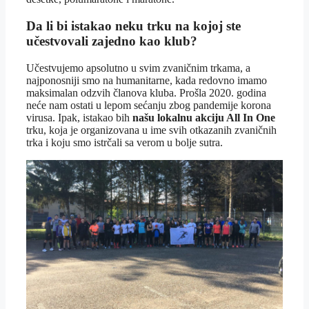
Da li bi istakao neku trku na kojoj ste
učestvovali zajedno kao klub?
Učestvujemo apsolutno u svim zvaničnim trkama, a
najponosniji smo na humanitarne, kada redovno imamo
maksimalan odzvih članova kluba. Prošla 2020. godina
neće nam ostati u lepom sećanju zbog pandemije korona
virusa. Ipak, istakao bih
našu lokalnu akciju All In One
trku, koja je organizovana u ime svih otkazanih zvaničnih
trka i koju smo istrčali sa verom u bolje sutra.