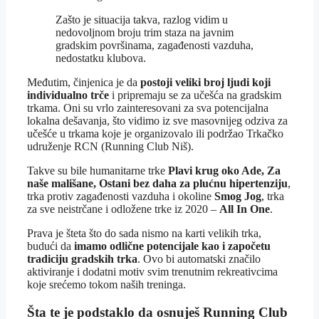
Zašto je situacija takva, razlog vidim u
nedovoljnom broju trim staza na javnim
gradskim površinama, zagađenosti vazduha,
nedostatku klubova.
Međutim, činjenica je da
postoji veliki broj ljudi koji
individualno trče
i pripremaju se za učešća na gradskim
trkama. Oni su vrlo zainteresovani za sva potencijalna
lokalna dešavanja, što vidimo iz sve masovnijeg odziva za
učešće u trkama koje je organizovalo ili podržao Trkačko
udruženje RCN (Running Club Niš).
Takve su bile humanitarne trke
Plavi krug oko Ade, Za
naše mališane, Ostani bez daha za plućnu hipertenziju
,
trka protiv zagađenosti vazduha i okoline
Smog Jog
, trka
za sve neistrčane i odložene trke iz 2020 –
All In One
.
Prava je šteta što do sada nismo na karti velikih trka,
budući da
imamo odlične potencijale kao i započetu
tradiciju gradskih trka
. Ovo bi automatski značilo
aktiviranje i dodatni motiv svim trenutnim rekreativcima
koje srećemo tokom naših treninga.
Šta te je podstaklo da osnuješ Running Club