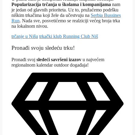
Popularizacija trčanja u školama i kompanijama
nam
je jedan od glavnih prioriteta. Uz to, pružaćemo podršku
niškim trkačima koji žele da učestvuju na
Serbia Bussines
Run
. Nada sve, posvetićemo se realziciji većeg broja trka
na lokalnom nivou.
Tagovi
trčanje u Nišu
trkački klub Running Club Niš
Pronađi svoju sledeću trku!
Pron
ađi svoj
sledeći savršeni izazov
u najvećem
regionalnom kalendar outdoor događaja!