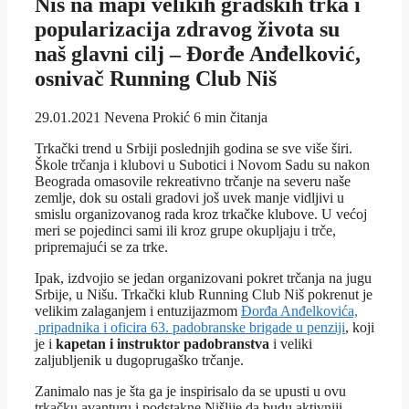
Niš na mapi velikih gradskih trka i
popularizacija zdravog života su
naš glavni cilj – Đorđe Anđelković,
osnivač Running Club Niš
29.01.2021
Nevena Prokić
6 min čitanja
Trkački trend u Srbiji poslednjih godina se sve više širi.
Škole trčanja i klubovi u Subotici i Novom Sadu su nakon
Beograda omasovile rekreativno trčanje na severu naše
zemlje, dok su ostali gradovi još uvek manje vidljivi u
smislu organizovanog rada kroz trkačke klubove. U većoj
meri se pojedinci sami ili kroz grupe okupljaju i trče,
pripremajući se za trke.
Ipak, izdvojio se jedan organizovani pokret trčanja na jugu
Srbije, u Nišu. Trkački klub Running Club Niš pokrenut je
velikim zalaganjem i entuzijazmom
Đorđa Anđelkovića,
pripadnika i oficira 63. padobranske brigade u penziji
, koji
je i
kapetan i instruktor padobranstva
i veliki
zaljubljenik u dugoprugaško trčanje.
Zanimalo nas je šta ga je inspirisalo da se upusti u ovu
trkačku avanturu i podstakne Nišlije da budu aktivniji.