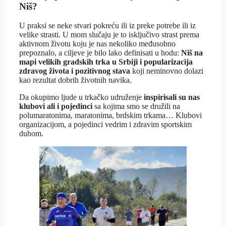
Niš?
U praksi se neke stvari pokreću ili iz preke potrebe ili iz
velike strasti. U mom slučaju je to isključivo strast prema
aktivnom životu koju je nas nekoliko međusobno
prepoznalo, a ciljeve je bilo lako definisati u hodu:
Niš na
mapi velikih gradskih trka
u Srbiji i popularizacija
zdravog života i pozitivnog stava
koji neminovno dolazi
kao rezultat dobrih životnih navika.
Da okupimo ljude u trkačko udruženje
inspirisali su nas
klubovi ali i pojedinci
sa kojima smo se družili na
polumaratonima, maratonima, brdskim trkama… Klubovi
organizacijom, a pojedinci vedrim i zdravim sportskim
duhom.