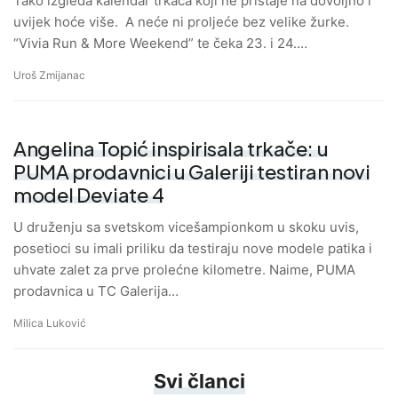
Tako izgleda kalendar trkača koji ne pristaje na dovoljno i
uvijek hoće više. A neće ni proljeće bez velike žurke.
“Vivia Run & More Weekend” te čeka 23. i 24.…
Uroš Zmijanac
Angelina Topić inspirisala trkače: u
PUMA prodavnici u Galeriji testiran novi
model Deviate 4
U druženju sa svetskom vicešampionkom u skoku uvis,
posetioci su imali priliku da testiraju nove modele patika i
uhvate zalet za prve prolećne kilometre. Naime, PUMA
prodavnica u TC Galerija…
Milica Luković
Svi članci