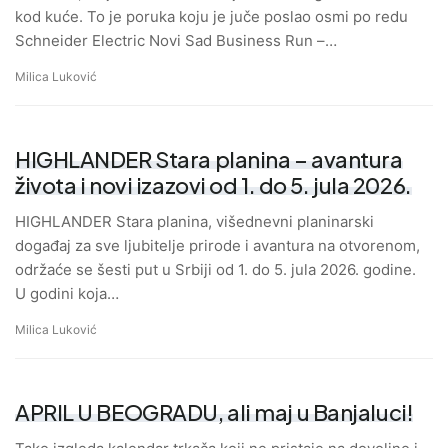
kod kuće. To je poruka koju je juče poslao osmi po redu
Schneider Electric Novi Sad Business Run –…
Milica Luković
HIGHLANDER Stara planina – avantura
života i novi izazovi od 1. do 5. jula 2026.
HIGHLANDER Stara planina, višednevni planinarski
događaj za sve ljubitelje prirode i avantura na otvorenom,
održaće se šesti put u Srbiji od 1. do 5. jula 2026. godine.
U godini koja…
Milica Luković
APRIL U BEOGRADU, ali maj u Banjaluci!