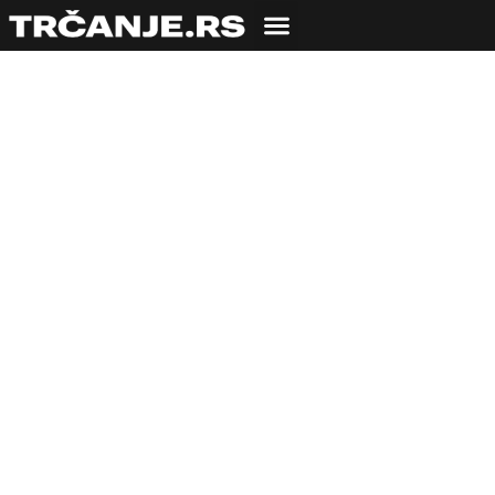
Najava trke!
Avantura Challenge
Race 2021 na
Zlatiboru +
obezbeđen prevoz
18.10.2021
Bojana Savić
2 min čitanja