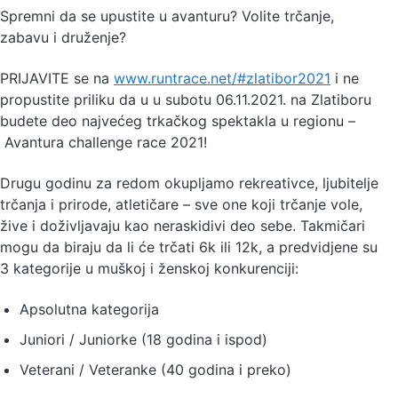
Spremni da se upustite u avanturu? Volite trčanje,
zabavu i druženje?
PRIJAVITE se na
www.runtrace.net/#zlatibor2021
i ne
propustite priliku da u u subotu 06.11.2021. na Zlatiboru
budete deo najvećeg trkačkog spektakla u regionu –
Avantura challenge race 2021!
Drugu godinu za redom okupljamo rekreativce, ljubitelje
trčanja i prirode, atletičare – sve one koji trčanje vole,
žive i doživljavaju kao neraskidivi deo sebe. Takmičari
mogu da biraju da li će trčati 6k ili 12k, a predvidjene su
3 kategorije u muškoj i ženskoj konkurenciji:
Apsolutna kategorija
Juniori / Juniorke (18 godina i ispod)
Veterani / Veteranke (40 godina i preko)