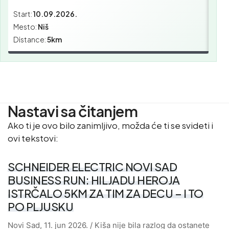
Start:
10.09.2026.
Star
Mesto:
Niš
Mes
Distance:
5km
Dist
Nastavi sa čitanjem
Ako ti je ovo bilo zanimljivo, možda će ti se svideti i
ovi tekstovi:
SCHNEIDER ELECTRIC NOVI SAD
BUSINESS RUN: HILJADU HEROJA
ISTRČALO 5KM ZA TIM ZA DECU – I TO
PO PLJUSKU
Novi Sad, 11. jun 2026. / Kiša nije bila razlog da ostanete