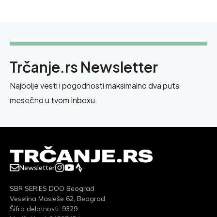
Trčanje.rs Newsletter
Najbolje vesti i pogodnosti maksimalno dva puta
mesečno u tvom Inboxu.
Newsletter
SBR SERIES DOO Beograd
Veselina Masleše 62, Beograd
Šifra delatnosti: 9329