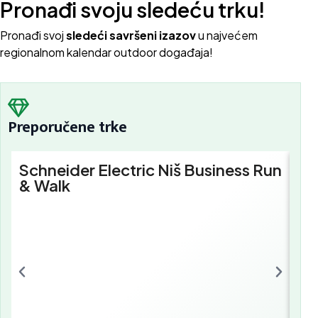
Pronađi svoju sledeću trku!
Pron
ađi svoj
sledeći savršeni izazov
u najvećem
regionalnom kalendar outdoor događaja!
Preporučene trke
Schneider Electric Niš Business Run
Sc
& Walk
Bu