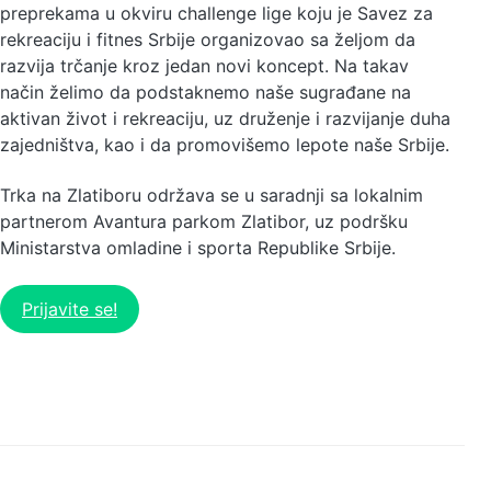
preprekama u okviru challenge lige koju je Savez za
rekreaciju i fitnes Srbije organizovao sa željom da
razvija trčanje kroz jedan novi koncept. Na takav
način želimo da podstaknemo naše sugrađane na
aktivan život i rekreaciju, uz druženje i razvijanje duha
zajedništva, kao i da promovišemo lepote naše Srbije.
Trka na Zlatiboru održava se u saradnji sa lokalnim
partnerom Avantura parkom Zlatibor, uz podršku
Ministarstva omladine i sporta Republike Srbije.
Prijavite se!