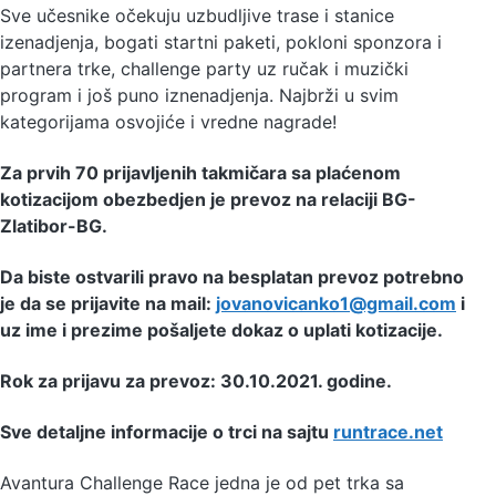
Sve učesnike očekuju uzbudljive trase i stanice
izenadjenja, bogati startni paketi, pokloni sponzora i
partnera trke, challenge party uz ručak i muzički
program i još puno iznenadjenja. Najbrži u svim
kategorijama osvojiće i vredne nagrade!
Za prvih 70 prijavljenih takmičara sa plaćenom
kotizacijom obezbedjen je prevoz na relaciji BG-
Zlatibor-BG.
Da biste ostvarili pravo na besplatan prevoz potrebno
je da se prijavite na mail:
jovanovicanko1@gmail.com
i
uz ime i prezime pošaljete dokaz o uplati kotizacije.
Rok za prijavu za prevoz: 30.10.2021. godine.
Sve detaljne informacije o trci na sajtu
runtrace.net
Avantura Challenge Race jedna je od pet trka sa