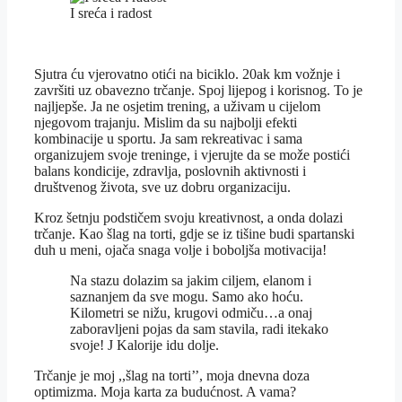
I sreća i radost
Sjutra ću vjerovatno otići na biciklo. 20ak km vožnje i
završiti uz obavezno trčanje. Spoj lijepog i korisnog. To je
najljepše. Ja ne osjetim trening, a uživam u cijelom
njegovom trajanju. Mislim da su najbolji efekti
kombinacije u sportu. Ja sam rekreativac i sama
organizujem svoje treninge, i vjerujte da se može postići
balans kondicije, zdravlja, poslovnih aktivnosti i
društvenog života, sve uz dobru organizaciju.
Kroz šetnju podstičem svoju kreativnost, a onda dolazi
trčanje. Kao šlag na torti, gdje se iz tišine budi spartanski
duh u meni, ojača snaga volje i boboljša motivacija!
Na stazu dolazim sa jakim ciljem, elanom i
saznanjem da sve mogu. Samo ako hoću.
Kilometri se nižu, krugovi odmiču…a onaj
zaboravljeni pojas da sam stavila, radi itekako
svoje! J Kalorije idu dolje.
Trčanje je moj ,,šlag na torti’’, moja dnevna doza
optimizma. Moja karta za budućnost. A vama?