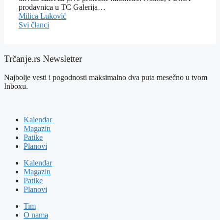
prodavnica u TC Galerija…
Milica Luković
Svi članci
Trčanje.rs Newsletter
Najbolje vesti i pogodnosti maksimalno dva puta mesečno u tvom
Inboxu.
Kalendar
Magazin
Patike
Planovi
Kalendar
Magazin
Patike
Planovi
Tim
O nama