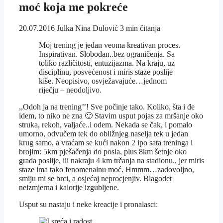
moć koja me pokreće
20.07.2016
Julka Nina Dulović
3 min čitanja
Moj trening je jedan veoma kreativan proces.
Inspirativan. Slobodan..bez ograničenja. Sa
toliko različitosti, entuzijazma. Na kraju, uz
disciplinu, posvećenost i miris staze poslije
kiše. Neopisivo, osvježavajuće…jednom
riječju – neodoljivo.
,,Odoh ja na trening’’! Sve počinje tako. Koliko, šta i đe
idem, to niko ne zna 🙂 Stavim usput pojas za mršanje oko
struka, rekoh, valjaće..i odem. Nekada se čak, i pomalo
umorno, odvučem tek do obližnjeg naselja tek u jedan
krug samo, a vraćam se kući nakon 2 ipo sata treninga i
brojim: 5km pješačenja do posla, plus 8km šetnje oko
grada poslije, iii nakraju 4 km trčanja na stadionu., jer miris
staze ima tako fenomenalnu moć. Hmmm…zadovoljno,
smiju mi se brci, a osjećaj neprocjenjiv. Blagodet
neizmjerna i kalorije izgubljene.
Usput su nastaju i neke kreacije i pronalasci: