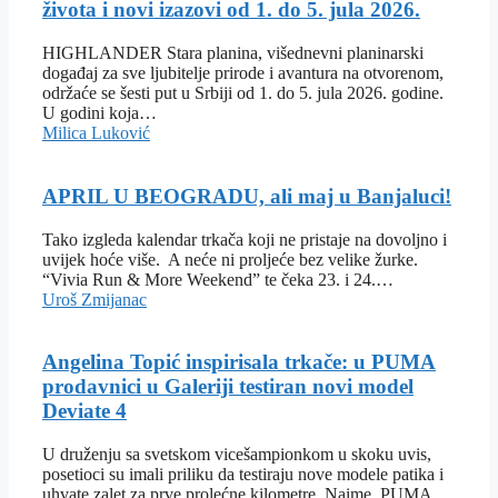
života i novi izazovi od 1. do 5. jula 2026.
HIGHLANDER Stara planina, višednevni planinarski
događaj za sve ljubitelje prirode i avantura na otvorenom,
održaće se šesti put u Srbiji od 1. do 5. jula 2026. godine.
U godini koja…
Milica Luković
APRIL U BEOGRADU, ali maj u Banjaluci!
Tako izgleda kalendar trkača koji ne pristaje na dovoljno i
uvijek hoće više. A neće ni proljeće bez velike žurke.
“Vivia Run & More Weekend” te čeka 23. i 24.…
Uroš Zmijanac
Angelina Topić inspirisala trkače: u PUMA
prodavnici u Galeriji testiran novi model
Deviate 4
U druženju sa svetskom vicešampionkom u skoku uvis,
posetioci su imali priliku da testiraju nove modele patika i
uhvate zalet za prve prolećne kilometre. Naime, PUMA