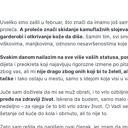
Uveliko smo zašli u februar, što znači da imamo još s
proleća.
A proleće znači skidanje kamuflažnih slojeva
garderobi i otkrivanje kože da diše.
Samim tim, svi smo
viškovima, manjkovima, odnosno nesavršenostima koje n
Svakim danom nailazim na sve više vaših statusa, post
dijeta i preokreta koji najavljuju rigorozne izmene po pit
zbog vas, ali mi
nije drago zbog onih koji bi to želeli, 
tačke
i tako ostaju u mestu, samo s idejom koja visi u 
Juče sam doživela da mi se muž obrati, i to vrlo ozbilj
pređe na zdraviji život.
Iskrena da budem, samo malo da
nedeljno – za njega će to biti vrlo zdrav život. 🙂 Vadi s
šetanje od kuće do kola i obrnuto, ali to nije to.
Zato sam rešila da napišem ovaj članak, jer znam da ima