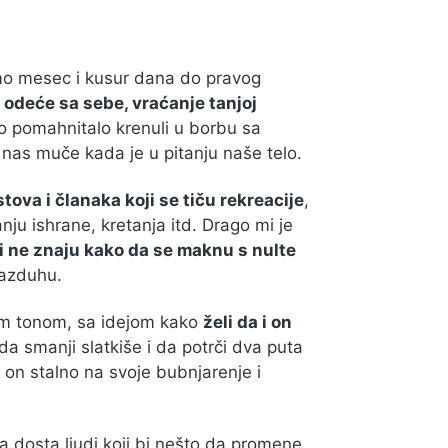
amo mesec i kusur dana do pravog
 odeće sa sebe, vraćanje tanjoj
 pomahnitalo krenuli u borbu sa
as muče kada je u pitanju naše telo.
ova i članaka koji se tiču rekreacije
,
anju ishrane, kretanja itd. Drago mi je
ali ne znaju kako da se maknu s nulte
vazduhu.
nim tonom, sa idejom kako
želi da i on
 smanji slatkiše i da potrči dva puta
e on stalno na svoje bubnjarenje i
 dosta ljudi koji bi nešto da promene,