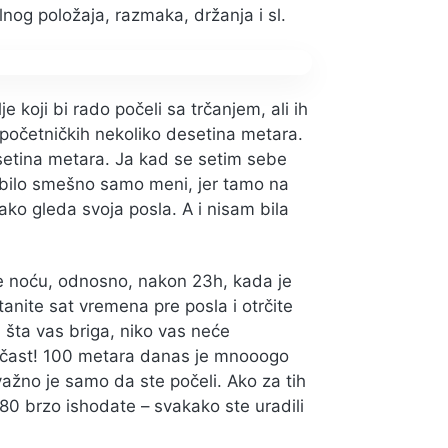
lnog položaja, razmaka, držanja i sl.
 koji bi rado počeli sa trčanjem, ali ih
 početničkih nekoliko desetina metara.
esetina metara. Ja kad se setim sebe
je bilo smešno samo meni, jer tamo na
ako gleda svoja posla. A i nisam bila
ite noću, odnosno, nakon 23h, kada je
anite sat vremena pre posla i otrčite
i šta vas briga, niko vas neće
a čast! 100 metara danas je mnooogo
važno je samo da ste počeli. Ako za tih
80 brzo ishodate – svakako ste uradili