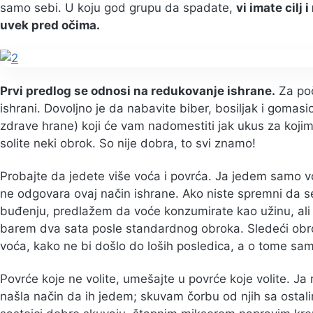
samo sebi. U koju god grupu da spadate,
vi imate cilj 
uvek pred očima.
Prvi predlog se odnosi na redukovanje ishrane.
Za poč
ishrani. Dovoljno je da nabavite biber, bosiljak i gomas
zdrave hrane) koji će vam nadomestiti jak ukus za kojim
solite neki obrok. So nije dobra, to svi znamo!
Probajte da jedete više voća i povrća. Ja jedem samo 
ne odgovara ovaj način ishrane. Ako niste spremni da se
buđenju, predlažem da voće konzumirate kao užinu, ali
barem dva sata posle standardnog obroka. Sledeći ob
voća, kako ne bi došlo do loših posledica, a o tome sa
Povrće koje ne volite, umešajte u povrće koje volite. Ja r
našla način da ih jedem; skuvam čorbu od njih sa ostali