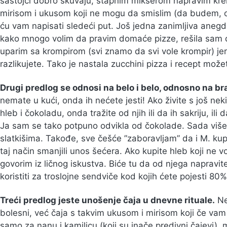
sastojci dobro skuvaju, štapnim mikserom napravim kr
mirisom i ukusom koji ne mogu da smislim (da budem, o
ću vam napisati sledeći put. Još jedna zanimljiva anegd
kako mnogo volim da pravim domaće pizze, rešila sam d
uparim sa krompirom (svi znamo da svi vole krompir) je
razlikujete. Tako je nastala zucchini pizza i recept mož
Drugi predlog se odnosi na belo i belo, odnosno na bra
nemate u kući, onda ih nećete jesti! Ako živite s još nek
hleb i čokoladu, onda tražite od njih ili da ih sakriju, ili
Ja sam se tako potpuno odvikla od čokolade. Sada više 
slatkišima. Takođe, sve češće ”zaboravljam” da i M. ku
taj način smanjili unos šećera. Ako kupite hleb koji ne v
govorim iz ličnog iskustva. Biće tu da od njega napravite
koristiti za troslojne sendviče kod kojih ćete pojesti 80
Treći predlog jeste unošenje čaja u dnevne rituale.
Ne
bolesni, već čaja s takvim ukusom i mirisom koji če va
samo za nanu i kamilicu (koji su inače predivni čajevi),