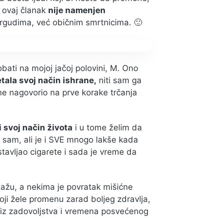
 ovaj članak
nije namenjen
mrgudima, već običnim smrtnicima. 🙂
obati na mojoj jačoj polovini, M. Ono
ala svoj način ishrane,
niti sam ga
ene nagovorio na prve korake trčanja
 svoj način života
i u tome želim da
am, ali je i SVE mnogo lakše kada
tavljao cigarete i sada je vreme da
lažu, a nekima je povratak mišićne
ji žele promenu zarad boljeg zdravlja,
o iz zadovoljstva i vremena posvećenog