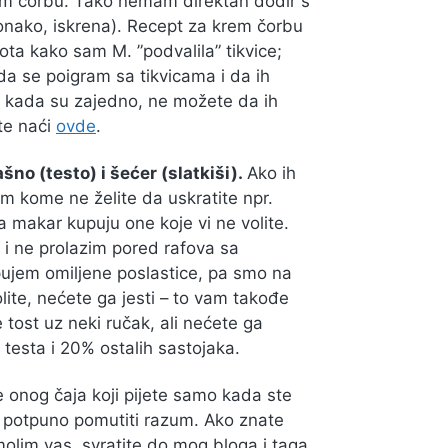
em čorbu. Tako nemam direktan dodir s
nako, iskrena). Recept za krem čorbu
ota kako sam M. ”podvalila” tikvice;
a se poigram sa tikvicama i da ih
r kada su zajedno, ne možete da ih
ete naći
ovde
.
šno (testo) i šećer (slatkiši).
Ako ih
im kome ne želite da uskratite npr.
 da makar kupuju one koje vi ne volite.
i ne prolazim pored rafova sa
pujem omiljene poslastice, pa smo na
olite, nećete ga jesti – to vam takođe
 tost uz neki ručak, ali nećete ga
% testa i 20% ostalih sastojaka.
 onog čaja koji pijete samo kada ste
m potpuno pomutiti razum. Ako znate
 molim vas, svratite do mog bloga i taga