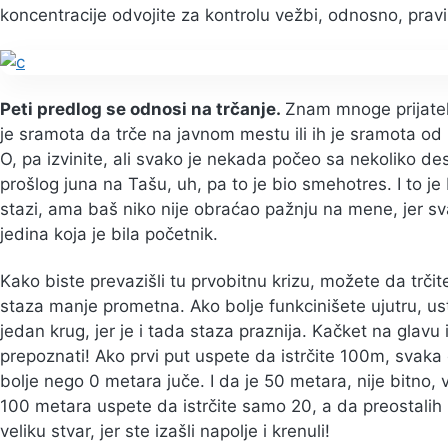
koncentracije odvojite za kontrolu vežbi, odnosno, pravi
Peti predlog se odnosi na trčanje.
Znam mnoge prijatelje
je sramota da trče na javnom mestu ili ih je sramota od
O, pa izvinite, ali svako je nekada počeo sa nekoliko d
prošlog juna na Tašu, uh, pa to je bio smehotres. I to 
stazi, ama baš niko nije obraćao pažnju na mene, jer sv
jedina koja je bila početnik.
Kako biste prevazišli tu prvobitnu krizu, možete da trč
staza manje prometna. Ako bolje funkcinišete ujutru, ust
jedan krug, jer je i tada staza praznija. Kačket na glavu 
prepoznati! Ako prvi put uspete da istrčite 100m, svak
bolje nego 0 metara juče. I da je 50 metara, nije bitno, 
100 metara uspete da istrčite samo 20, a da preostalih 
veliku stvar, jer ste izašli napolje i krenuli!