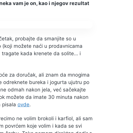
i neka vam je on, kao i njegov rezultat
etak, probajte da smanjite so u
io (koji možete naći u prodavnicama
 tragate kada krenete da solite… i
voće za doručak, ali znam da mnogima
 odreknete bureka i jogurta ujutru po
 ne odmah nakon jela, već sačekajte
rok možete da imate 30 minuta nakon
m pisala
ovde
.
ecimo ne volim brokoli i karfiol, ali sam
m povrćem koje volim i kada se svi