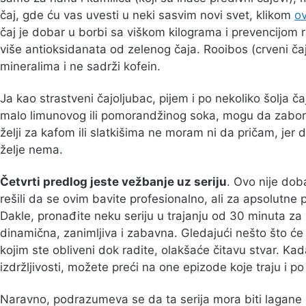
čaj, gde ću vas uvesti u neki sasvim novi svet, klikom
o
čaj je dobar u borbi sa viškom kilograma i prevencijom ra
više antioksidanata od zelenog čaja. Rooibos (crveni čaj
mineralima i ne sadrži kofein.
Ja kao strastveni čajoljubac, pijem i po nekoliko šolja
malo limunovog ili pomorandžinog soka, mogu da zaborav
želji za kafom ili slatkišima ne moram ni da pričam, jer
želje nema.
Četvrti predlog jeste vežbanje uz seriju
. Ovo nije dob
rešili da se ovim bavite profesionalno, ali za apsolutne 
Dakle, pronađite neku seriju u trajanju od 30 minuta 
dinamična, zanimljiva i zabavna. Gledajući nešto što će
kojim ste obliveni dok radite, olakšaće čitavu stvar. K
izdržljivosti, možete preći na one epizode koje traju i po
Naravno, podrazumeva se da ta serija mora biti lagane r