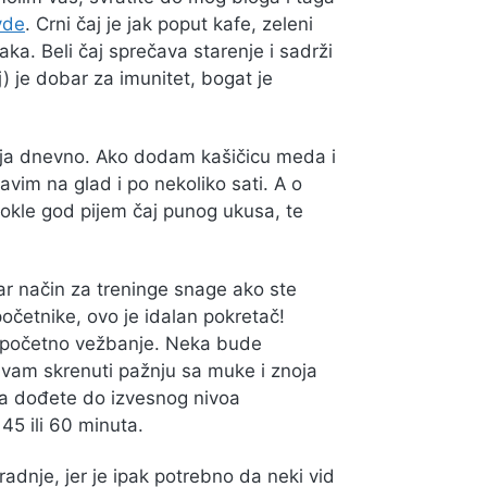
vde
. Crni čaj je jak poput kafe, zeleni
ka. Beli čaj sprečava starenje i sadrži
) je dobar za imunitet, bogat je
 čaja dnevno. Ako dodam kašičicu meda i
im na glad i po nekoliko sati. A o
 dokle god pijem čaj punog ukusa, te
ar način za treninge snage ako ste
početnike, ovo je idalan pokretač!
za početno vežbanje. Neka bude
 vam skrenuti pažnju sa muke i znoja
ada dođete do izvesnog nivoa
 45 ili 60 minuta.
adnje, jer je ipak potrebno da neki vid