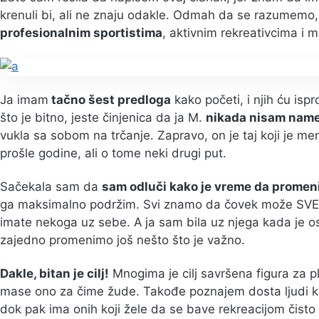
krenuli bi, ali ne znaju odakle. Odmah da se razumemo,
profesionalnim sportistima
, aktivnim rekreativcima i 
Ja imam
tačno šest predloga
kako početi, i njih ću ispr
što je bitno, jeste činjenica da ja M.
nikada nisam namet
vukla sa sobom na trčanje. Zapravo, on je taj koji je m
prošle godine, ali o tome neki drugi put.
Sačekala sam da
sam odluči kako je vreme da promeni
ga maksimalno podržim. Svi znamo da čovek može SVE s
imate nekoga uz sebe. A ja sam bila uz njega kada je os
zajedno promenimo još nešto što je važno.
Dakle, bitan je cilj!
Mnogima je cilj savršena figura za p
mase ono za čime žude. Takođe poznajem dosta ljudi ko
dok pak ima onih koji žele da se bave rekreacijom čist